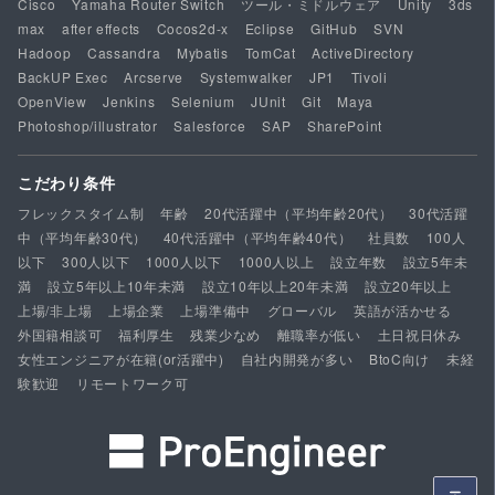
Cisco
Yamaha Router Switch
ツール・ミドルウェア
Unity
3ds
max
after effects
Cocos2d-x
Eclipse
GitHub
SVN
Hadoop
Cassandra
Mybatis
TomCat
ActiveDirectory
BackUP Exec
Arcserve
Systemwalker
JP1
Tivoli
OpenView
Jenkins
Selenium
JUnit
Git
Maya
Photoshop/illustrator
Salesforce
SAP
SharePoint
こだわり条件
フレックスタイム制
年齢
20代活躍中（平均年齢20代）
30代活躍
中（平均年齢30代）
40代活躍中（平均年齢40代）
社員数
100人
以下
300人以下
1000人以下
1000人以上
設立年数
設立5年未
満
設立5年以上10年未満
設立10年以上20年未満
設立20年以上
上場/非上場
上場企業
上場準備中
グローバル
英語が活かせる
外国籍相談可
福利厚生
残業少なめ
離職率が低い
土日祝日休み
女性エンジニアが在籍(or活躍中)
自社内開発が多い
BtoC向け
未経
験歓迎
リモートワーク可