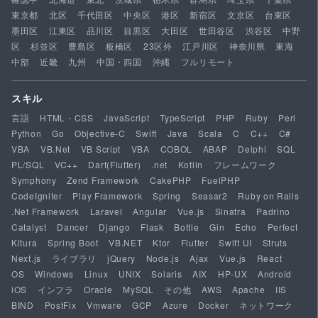
東京都
北区
千代田区
中央区
港区
新宿区
文京区
台東区
墨田区
江東区
品川区
目黒区
大田区
世田谷区
渋谷区
中野
区
杉並区
豊島区
板橋区
23区外
江戸川区
神奈川県
東海
中部
近畿
九州
中国・四国
沖縄
フルリモート
スキル
言語
HTML・CSS
JavaScript
TypeScript
PHP
Ruby
Perl
Python
Go
Objective-C
Swift
Java
Scala
C
C++
C#
VBA
VB.Net
VB Script
VBA
COBOL
ABAP
Delphi
SQL
PL/SQL
VC++
Dart(Flutter)
.net
Kotlin
フレームワーク
Symphony
Zend Framework
CakePHP
FuelPHP
CodeIgniter
Play Framework
Spring
Seasar2
Ruby on Rails
.Net Framework
Laravel
Angular
Vue.js
Sinatra
Padrino
Catalyst
Dancer
Django
Flask
Bottle
Gin
Echo
Perfect
Kitura
Spring Boot
VB.NET
Ktor
Flutter
Swift UI
Struts
Next.js
ライブラリ
jQuery
Node.js
Ajax
Vue.js
React
OS
Windows
Linux
UNIX
Solaris
AIX
HP-UX
Android
iOS
インフラ
Oracle
MySQL
その他
AWS
Apache
IIS
BIND
PostFix
Vmware
GCP
Azure
Docker
ネットワーク