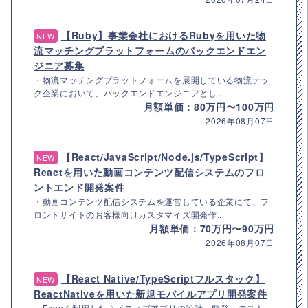
【Ruby】事業会社におけるRubyを用いた物
NEW
流マッチングプラットフォームのバックエンドエン
ジニア募集
・物流マッチングプラットフォームを展開している物流テッ
ク企業において、バックエンドエンジニアとし...
月額単価：80万円〜100万円
2026年08月07日
【React/JavaScript/Node.js/TypeScript】
NEW
Reactを用いた動画コンテンツ配信システムのフロ
ントエンド開発案件
・動画コンテンツ配信システムを運営している企業にて、フ
ロントサイトのお客様向けカスタマイズ開発作...
月額単価：70万円〜90万円
2026年08月07日
【React Native/TypeScriptフルスタック】
NEW
ReactNativeを用いた新規モバイルアプリ開発案件
・Expoを利用したネイティブアプリの設計・開発・テスト