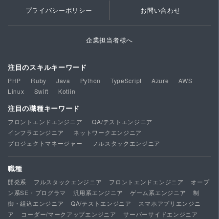
プライバシーポリシー
お問い合わせ
企業担当者様へ
注目のスキルキーワード
PHP
Ruby
Java
Python
TypeScript
Azure
AWS
Linux
Swift
Kotlin
注目の職種キーワード
フロントエンドエンジニア
QA/テストエンジニア
インフラエンジニア
ネットワークエンジニア
プロジェクトマネージャー
フルスタックエンジニア
職種
開発系
フルスタックエンジニア
フロントエンドエンジニア
オープ
ン系SE・プログラマ
汎用系エンジニア
ゲーム系エンジニア
制
御・組込エンジニア
QA/テストエンジニア
スマホアプリエンジニ
ア
コーダー/マークアップエンジニア
サーバーサイドエンジニア