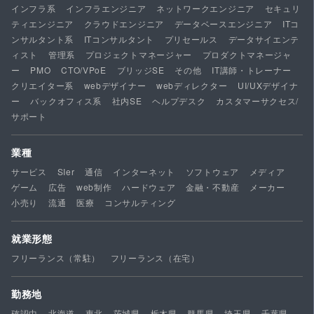
インフラ系
インフラエンジニア
ネットワークエンジニア
セキュリ
ティエンジニア
クラウドエンジニア
データベースエンジニア
ITコ
ンサルタント系
ITコンサルタント
プリセールス
データサイエンテ
ィスト
管理系
プロジェクトマネージャー
プロダクトマネージャ
ー
PMO
CTO/VPoE
ブリッジSE
その他
IT講師・トレーナー
クリエイター系
webデザイナー
webディレクター
UI/UXデザイナ
ー
バックオフィス系
社内SE
ヘルプデスク
カスタマーサクセス/
サポート
業種
サービス
SIer
通信
インターネット
ソフトウェア
メディア
ゲーム
広告
web制作
ハードウェア
金融・不動産
メーカー
小売り
流通
医療
コンサルティング
就業形態
フリーランス（常駐）
フリーランス（在宅）
勤務地
確認中
北海道
東北
茨城県
栃木県
群馬県
埼玉県
千葉県