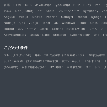
言語
HTML・CSS
JavaScript
TypeScript
PHP
Ruby
Perl
P
VC++
Dart(Flutter)
.net
Kotlin
フレームワーク
Symphony
Ze
Angular
Vue.js
Sinatra
Padrino
Catalyst
Dancer
Django
F
Node.js
Ajax
Vue.js
React
OS
Windows
Linux
UNIX
Sol
Docker
ネットワーク
Cisco
Yamaha Router Switch
ツール・ミド
ActiveDirectory
BackUP Exec
Arcserve
Systemwalker
JP1
Tiv
こだわり条件
フレックスタイム制
年齢
20代活躍中（平均年齢20代）
30代活躍中
以上10年未満
設立10年以上20年未満
設立20年以上
上場/非上場
(or活躍中)
自社内開発が多い
BtoC向け
未経験歓迎
リモートワーク