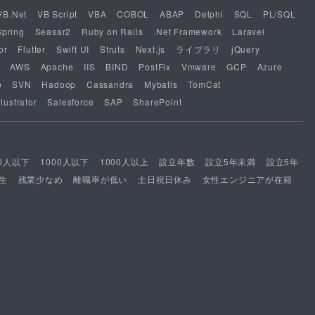
VB.Net
VB Script
VBA
COBOL
ABAP
Delphi
SQL
PL/SQL
Spring
Seasar2
Ruby on Rails
.Net Framework
Laravel
or
Flutter
Swift UI
Struts
Next.js
ライブラリ
jQuery
AWS
Apache
IIS
BIND
PostFix
Vmware
GCP
Azure
b
SVN
Hadoop
Cassandra
Mybatis
TomCat
lustrator
Salesforce
SAP
SharePoint
00人以下
1000人以下
1000人以上
設立年数
設立5年未満
設立5年
生
残業少なめ
離職率が低い
土日祝日休み
女性エンジニアが在籍