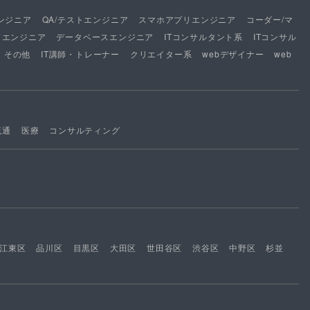
ンジニア
QA/テストエンジニア
スマホアプリエンジニア
コーダー/マ
ドエンジニア
データベースエンジニア
ITコンサルタント系
ITコンサル
その他
IT講師・トレーナー
クリエイター系
webデザイナー
web
流通
医療
コンサルティング
江東区
品川区
目黒区
大田区
世田谷区
渋谷区
中野区
杉並