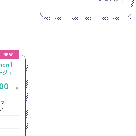
NEW
NEW
hon】
【C#】事業移管に伴う保守開
エージェ
発環境の内製化および刷新プ
ロジェクト支援案件（アプリ
~
000
700,000
開発要員）
円/月
円/月
ラマ
オープン系SE・プログラマ
ア
東京都
C#
GitHub
Jenkins
Git