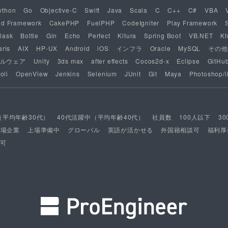
ython
Go
Objective-C
Swift
Java
Scala
C
C++
C#
VBA
nd Framework
CakePHP
FuelPHP
CodeIgniter
Play Framework
lask
Bottle
Gin
Echo
Perfect
Kitura
Spring Boot
VB.NET
Kt
aris
AIX
HP-UX
Android
iOS
インフラ
Oracle
MySQL
その他
ルウェア
Unity
3ds max
after effects
Cocos2d-x
Eclipse
GitHu
oli
OpenView
Jenkins
Selenium
JUnit
Git
Maya
Photoshop/il
（平均年齢30代）
40代活躍中（平均年齢40代）
社員数
100人以下
3
上場企業
上場準備中
グローバル
英語が活かせる
外国籍相談可
福利厚
可