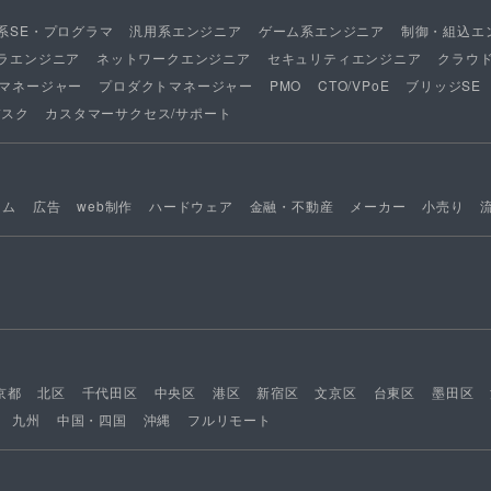
系SE・プログラマ
汎用系エンジニア
ゲーム系エンジニア
制御・組込エ
ラエンジニア
ネットワークエンジニア
セキュリティエンジニア
クラウ
マネージャー
プロダクトマネージャー
PMO
CTO/VPoE
ブリッジSE
デスク
カスタマーサクセス/サポート
ーム
広告
web制作
ハードウェア
金融・不動産
メーカー
小売り
京都
北区
千代田区
中央区
港区
新宿区
文京区
台東区
墨田区
九州
中国・四国
沖縄
フルリモート