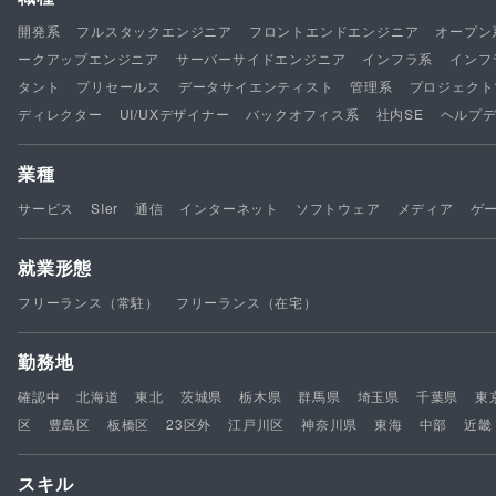
開発系
フルスタックエンジニア
フロントエンドエンジニア
オープン
ークアップエンジニア
サーバーサイドエンジニア
インフラ系
インフ
タント
プリセールス
データサイエンティスト
管理系
プロジェクト
ディレクター
UI/UXデザイナー
バックオフィス系
社内SE
ヘルプ
業種
サービス
SIer
通信
インターネット
ソフトウェア
メディア
ゲ
就業形態
フリーランス（常駐）
フリーランス（在宅）
勤務地
確認中
北海道
東北
茨城県
栃木県
群馬県
埼玉県
千葉県
東
区
豊島区
板橋区
23区外
江戸川区
神奈川県
東海
中部
近畿
スキル