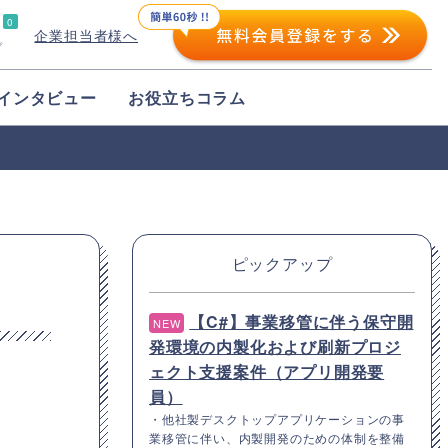
0
企業担当者様へ
プ
インタビュー
お役立ちコラム
ピックアップ
【C#】事業移管に伴う保守開
NEW
発環境の内製化および刷新プロジ
ェクト支援案件（アプリ開発要
員）
・他社製デスクトップアプリケーションの事
業移管に伴い、内製開発のための体制を整備