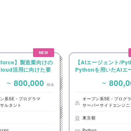
NEW
esforce】製造業向けの
【AIエージェント/Pyt
 Cloud活用に向けた要
Pythonを用いたAI
およびカスタマイズ開
ント設計・開発案件
~
~
800,000
800,
円/月
ン系SE・プログラマ
オープン系SE・プログ
ンサルタント
サーバーサイドエンジニ
都
東京都
cript
Python