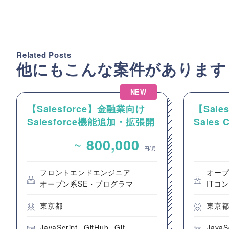
Related Posts
他にもこんな案件があります
NEW
【Salesforce】金融業向け
【Sal
Salesforce機能追加・拡張開
Sales
発案件
件整理
~
800,000
発支援
円/月
フロントエンドエンジニア
オープ
オープン系SE・プログラマ
ITコ
東京都
東京
JavaScript
GitHub
Git
JavaS