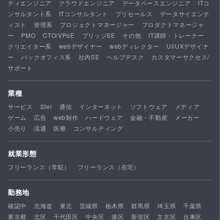
ティエンジニア
クラウドエンジニア
データベースエンジニア
ITコ
ンサルタント系
ITコンサルタント
プリセールス
データサイエンテ
ィスト
管理系
プロジェクトマネージャー
プロダクトマネージャ
ー
PMO
CTO/VPoE
ブリッジSE
その他
IT講師・トレーナー
クリエイター系
webデザイナー
webディレクター
UI/UXデザイナ
ー
バックオフィス系
社内SE
ヘルプデスク
カスタマーサクセス/
サポート
業種
サービス
SIer
通信
インターネット
ソフトウェア
メディア
ゲーム
広告
web制作
ハードウェア
金融・不動産
メーカー
小売り
流通
医療
コンサルティング
就業形態
フリーランス（常駐）
フリーランス（在宅）
勤務地
確認中
北海道
東北
茨城県
栃木県
群馬県
埼玉県
千葉県
東京都
北区
千代田区
中央区
港区
新宿区
文京区
台東区