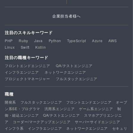
企業担当者様へ
注目のスキルキーワード
PHP
Ruby
Java
Python
TypeScript
Azure
AWS
Linux
Swift
Kotlin
注目の職種キーワード
フロントエンドエンジニア
QA/テストエンジニア
インフラエンジニア
ネットワークエンジニア
プロジェクトマネージャー
フルスタックエンジニア
職種
開発系
フルスタックエンジニア
フロントエンドエンジニア
オープ
ン系SE・プログラマ
汎用系エンジニア
ゲーム系エンジニア
制
御・組込エンジニア
QA/テストエンジニア
スマホアプリエンジニ
ア
コーダー/マークアップエンジニア
サーバーサイドエンジニア
インフラ系
インフラエンジニア
ネットワークエンジニア
セキュリ