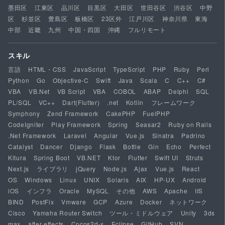
墨田区
江東区
品川区
目黒区
大田区
世田谷区
渋谷区
中野
区
杉並区
豊島区
板橋区
23区外
江戸川区
神奈川県
東海
中部
近畿
九州
中国・四国
沖縄
フルリモート
スキル
言語
HTML・CSS
JavaScript
TypeScript
PHP
Ruby
Perl
Python
Go
Objective-C
Swift
Java
Scala
C
C++
C#
VBA
VB.Net
VB Script
VBA
COBOL
ABAP
Delphi
SQL
PL/SQL
VC++
Dart(Flutter)
.net
Kotlin
フレームワーク
Symphony
Zend Framework
CakePHP
FuelPHP
CodeIgniter
Play Framework
Spring
Seasar2
Ruby on Rails
.Net Framework
Laravel
Angular
Vue.js
Sinatra
Padrino
Catalyst
Dancer
Django
Flask
Bottle
Gin
Echo
Perfect
Kitura
Spring Boot
VB.NET
Ktor
Flutter
Swift UI
Struts
Next.js
ライブラリ
jQuery
Node.js
Ajax
Vue.js
React
OS
Windows
Linux
UNIX
Solaris
AIX
HP-UX
Android
iOS
インフラ
Oracle
MySQL
その他
AWS
Apache
IIS
BIND
PostFix
Vmware
GCP
Azure
Docker
ネットワーク
Cisco
Yamaha Router Switch
ツール・ミドルウェア
Unity
3ds
max
after effects
Cocos2d-x
Eclipse
GitHub
SVN