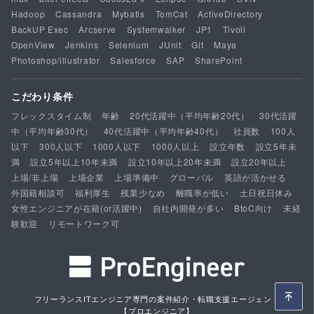
Hadoop
Cassandra
Mybatis
TomCat
ActiveDirectory
BackUP Exec
Arcserve
Systemwalker
JP1
Tivoli
OpenView
Jenkins
Selenium
JUnit
Git
Maya
Photoshop/illustrator
Salesforce
SAP
SharePoint
こだわり条件
フレックスタイム制
年齢
20代活躍中（平均年齢20代）
30代活躍
中（平均年齢30代）
40代活躍中（平均年齢40代）
社員数
100人
以下
300人以下
1000人以下
1000人以上
設立年数
設立5年未
満
設立5年以上10年未満
設立10年以上20年未満
設立20年以上
上場/非上場
上場企業
上場準備中
グローバル
英語が活かせる
外国籍相談可
福利厚生
残業少なめ
離職率が低い
土日祝日休み
女性エンジニアが在籍(or活躍中)
自社内開発が多い
BtoC向け
未経
験歓迎
リモートワーク可
フリーランスITエンジニア専門の案件紹介・転職支援エージェント
【プロエンジニア】