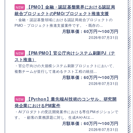
【PMO】金融・認証基盤業界における認証局
NEW
統合プロジェクトのPMO/プロジェクト推進支援
・金融・認証基盤領域における認証局統合プロジェクトの
PMO・プロジェクト推進支援案件です。 ・既存の...
月額単価：60万円〜100万円
2026年07月31日
【PM/PMO】官公庁向けシステム刷新PJ（テ
NEW
スト推進）
・官公庁向けの大規模システム刷新プロジェクトにおいて、
複数チームが並行して進めるテスト工程の統括...
月額単価：60万円〜100万円
2026年07月31日
【Python】最先端AI技術のコンサル、研究開
NEW
発企業におけるPM案件
・AIプロダクトの受託開発案件における専任PMポジションで
す。 ・顧客の業務課題に対し、生成AIやAIエ...
月額単価：60万円〜100万円
2026年07月31日