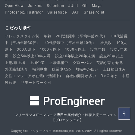
OpenView
Jenkins
Selenium
JUnit
Git
Maya
Photoshop/illustrator
Salesforce
SAP
SharePoint
こだわり条件
フレックスタイム制
年齢
20代活躍中（平均年齢20代）
30代活躍
中（平均年齢30代）
40代活躍中（平均年齢40代）
社員数
100人
以下
300人以下
1000人以下
1000人以上
設立年数
設立5年未
満
設立5年以上10年未満
設立10年以上20年未満
設立20年以上
上場/非上場
上場企業
上場準備中
グローバル
英語が活かせる
外国籍相談可
福利厚生
残業少なめ
離職率が低い
土日祝日休み
女性エンジニアが在籍(or活躍中)
自社内開発が多い
BtoC向け
未経
験歓迎
リモートワーク可
フリーランスITエンジニア専門の案件紹介・転職支援エージェント
【プロエンジニア】
Copyright© インターノウス internous,inc. 2005-2021 All rights reserved.