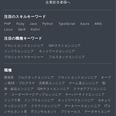
企業担当者様へ
注目のスキルキーワード
PHP
Ruby
Java
Python
TypeScript
Azure
AWS
Linux
Swift
Kotlin
注目の職種キーワード
フロントエンドエンジニア
QA/テストエンジニア
インフラエンジニア
ネットワークエンジニア
プロジェクトマネージャー
フルスタックエンジニア
職種
開発系
フルスタックエンジニア
フロントエンドエンジニア
オープ
ン系SE・プログラマ
汎用系エンジニア
ゲーム系エンジニア
制
御・組込エンジニア
QA/テストエンジニア
スマホアプリエンジニ
ア
コーダー/マークアップエンジニア
サーバーサイドエンジニア
インフラ系
インフラエンジニア
ネットワークエンジニア
セキュリ
ティエンジニア
クラウドエンジニア
データベースエンジニア
ITコ
ンサルタント系
ITコンサルタント
プリセールス
データサイエンテ