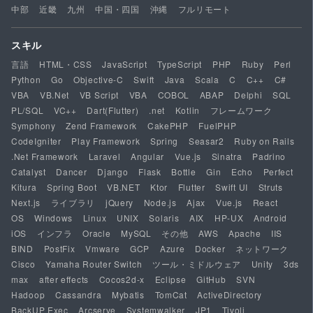
中部
近畿
九州
中国・四国
沖縄
フルリモート
スキル
言語
HTML・CSS
JavaScript
TypeScript
PHP
Ruby
Perl
Python
Go
Objective-C
Swift
Java
Scala
C
C++
C#
VBA
VB.Net
VB Script
VBA
COBOL
ABAP
Delphi
SQL
PL/SQL
VC++
Dart(Flutter)
.net
Kotlin
フレームワーク
Symphony
Zend Framework
CakePHP
FuelPHP
CodeIgniter
Play Framework
Spring
Seasar2
Ruby on Rails
.Net Framework
Laravel
Angular
Vue.js
Sinatra
Padrino
Catalyst
Dancer
Django
Flask
Bottle
Gin
Echo
Perfect
Kitura
Spring Boot
VB.NET
Ktor
Flutter
Swift UI
Struts
Next.js
ライブラリ
jQuery
Node.js
Ajax
Vue.js
React
OS
Windows
Linux
UNIX
Solaris
AIX
HP-UX
Android
iOS
インフラ
Oracle
MySQL
その他
AWS
Apache
IIS
BIND
PostFix
Vmware
GCP
Azure
Docker
ネットワーク
Cisco
Yamaha Router Switch
ツール・ミドルウェア
Unity
3ds
max
after effects
Cocos2d-x
Eclipse
GitHub
SVN
Hadoop
Cassandra
Mybatis
TomCat
ActiveDirectory
BackUP Exec
Arcserve
Systemwalker
JP1
Tivoli