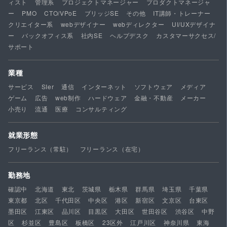
ィスト
管理系
プロジェクトマネージャー
プロダクトマネージャ
ー
PMO
CTO/VPoE
ブリッジSE
その他
IT講師・トレーナー
クリエイター系
webデザイナー
webディレクター
UI/UXデザイナ
ー
バックオフィス系
社内SE
ヘルプデスク
カスタマーサクセス/
サポート
業種
サービス
SIer
通信
インターネット
ソフトウェア
メディア
ゲーム
広告
web制作
ハードウェア
金融・不動産
メーカー
小売り
流通
医療
コンサルティング
就業形態
フリーランス（常駐）
フリーランス（在宅）
勤務地
確認中
北海道
東北
茨城県
栃木県
群馬県
埼玉県
千葉県
東京都
北区
千代田区
中央区
港区
新宿区
文京区
台東区
墨田区
江東区
品川区
目黒区
大田区
世田谷区
渋谷区
中野
区
杉並区
豊島区
板橋区
23区外
江戸川区
神奈川県
東海