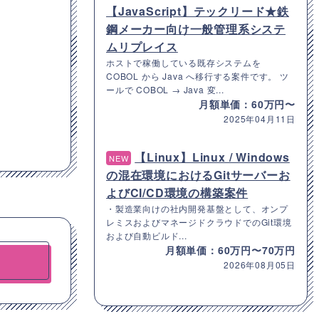
【JavaScript】テックリード★鉄
鋼メーカー向け一般管理系システ
ムリプレイス
ホストで稼働している既存システムを
COBOL から Java へ移行する案件です。 ツ
ールで COBOL → Java 変...
月額単価：60万円〜
2025年04月11日
【Linux】Linux / Windows
NEW
の混在環境におけるGitサーバーお
よびCI/CD環境の構築案件
・製造業向けの社内開発基盤として、オンプ
レミスおよびマネージドクラウドでのGit環境
および自動ビルド...
月額単価：60万円〜70万円
2026年08月05日