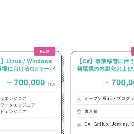
NEW
】Linux / Windows
【C#】事業移管に伴
境におけるGitサーバ
発環境の内製化および
CI/CD環境の構築案
ロジェクト支援案件（
~
~
700,000
700,
開発要員）
円/月
フラエンジニア
オープン系SE・プログ
トワークエンジニア
東京都
ウドエンジニア
C#
GitHub
Jenkins
G
都