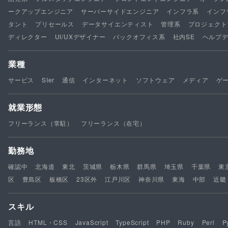
ークアップエンジニア
サーバーサイドエンジニア
インフラ系
インフ
タント
プリセールス
データサイエンティスト
管理系
プロジェクト
ディレクター
UI/UXデザイナー
バックオフィス系
社内SE
ヘルプ
業種
サービス
SIer
通信
インターネット
ソフトウェア
メディア
ゲ
就業形態
フリーランス（常駐）
フリーランス（在宅）
勤務地
確認中
北海道
東北
茨城県
栃木県
群馬県
埼玉県
千葉県
東
区
豊島区
板橋区
23区外
江戸川区
神奈川県
東海
中部
近畿
スキル
言語
HTML・CSS
JavaScript
TypeScript
PHP
Ruby
Perl
P