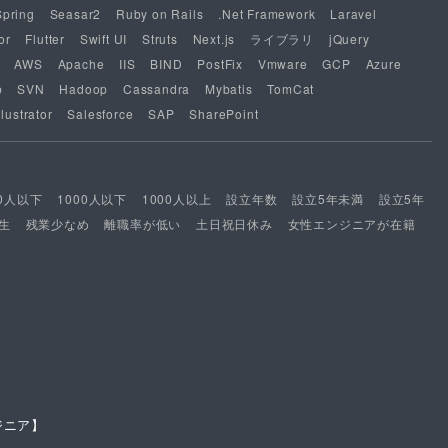
Spring
Seasar2
Ruby on Rails
.Net Framework
Laravel
or
Flutter
Swift UI
Struts
Next.js
ライブラリ
jQuery
AWS
Apache
IIS
BIND
PostFix
Vmware
GCP
Azure
b
SVN
Hadoop
Cassandra
Mybatis
TomCat
lustrator
Salesforce
SAP
SharePoint
00人以下
1000人以下
1000人以上
設立年数
設立5年未満
設立5年
生
残業少なめ
離職率が低い
土日祝日休み
女性エンジニアが在籍
ジニア】