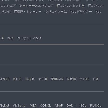
ドエンジニア
データベースエンジニア
ITコンサルタント系
ITコンサル
その他
IT講師・トレーナー
クリエイター系
webデザイナー
web
流通
医療
コンサルティング
江東区
品川区
目黒区
大田区
世田谷区
渋谷区
中野区
杉並
VB.Net
VB Script
VBA
COBOL
ABAP
Delphi
SQL
PL/SQL