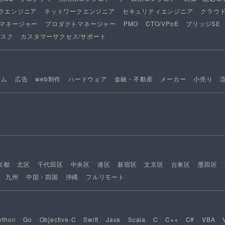
ラエンジニア
ネットワークエンジニア
セキュリティエンジニア
クラウ
マネージャー
プロダクトマネージャー
PMO
CTO/VPoE
ブリッジSE
デスク
カスタマーサクセス/サポート
ーム
広告
web制作
ハードウェア
金融・不動産
メーカー
小売り
京都
北区
千代田区
中央区
港区
新宿区
文京区
台東区
墨田区
九州
中国・四国
沖縄
フルリモート
ython
Go
Objective-C
Swift
Java
Scala
C
C++
C#
VBA