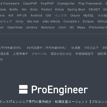
nd Framework
CakePHP
FuelPHP
CodeIgniter
Play Framework
lask
Bottle
Gin
Echo
Perfect
Kitura
Spring Boot
VB.NET
Kt
aris
AIX
HP-UX
Android
iOS
インフラ
Oracle
MySQL
その他
ルウェア
Unity
3ds max
after effects
Cocos2d-x
Eclipse
GitHu
oli
OpenView
Jenkins
Selenium
JUnit
Git
Maya
Photoshop/il
（平均年齢30代）
40代活躍中（平均年齢40代）
社員数
100人以下
3
上場企業
上場準備中
グローバル
英語が活かせる
外国籍相談可
福利厚
可
ランスITエンジニア専門の案件紹介・転職支援エージェント
【プロエン