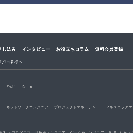
申し込み
インタビュー
お役立ちコラム
無料会員登録
業担当者様へ
x
Swift
Kotlin
ア
ネットワークエンジニア
プロジェクトマネージャー
フルスタックエ
系SE・プログラマ
汎用系エンジニア
ゲーム系エンジニア
制御・組込エ