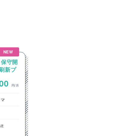
NEW
NEW
う保守開
【Java】大手通信会社向け
刷新プ
Javaカスタム開発案件
アプリ
~
000
700,000
円/月
円/月
ラマ
サーバーサイドエンジニア
インフラエンジニア
ヘルプデスク
it
東京都