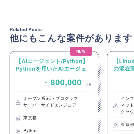
Related Posts
他にもこんな案件があります
NEW
【AIエージェント/Python】
【Linux
Pythonを用いたAIエージェ
の混在環
ント設計・開発案件
ーおよび
~
800,000
件
円/月
オープン系SE・プログラマ
イン
サーバーサイドエンジニア
ネッ
クラ
東京都
東京
Python