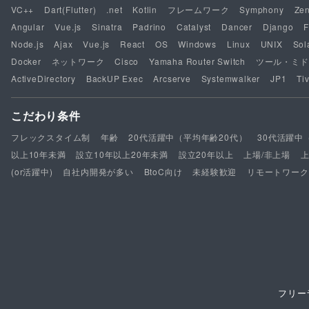
VC++
Dart(Flutter)
.net
Kotlin
フレームワーク
Symphony
Ze
Angular
Vue.js
Sinatra
Padrino
Catalyst
Dancer
Django
F
Node.js
Ajax
Vue.js
React
OS
Windows
Linux
UNIX
Sol
Docker
ネットワーク
Cisco
Yamaha Router Switch
ツール・ミド
ActiveDirectory
BackUP Exec
Arcserve
Systemwalker
JP1
Tiv
こだわり条件
フレックスタイム制
年齢
20代活躍中（平均年齢20代）
30代活躍中
以上10年未満
設立10年以上20年未満
設立20年以上
上場/非上場
(or活躍中)
自社内開発が多い
BtoC向け
未経験歓迎
リモートワーク
フリー