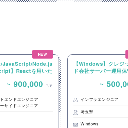
NEW
/JavaScript/Node.js
【Windows】クレジ
Script】Reactを用いた
ド会社サーバー運用保
ンテンツ配信システム
~
~
900,000
500,
ントエンド開発案件
円/月
ントエンドエンジニア
インフラエンジニア
バーサイドエンジニア
埼玉県
都
Windows