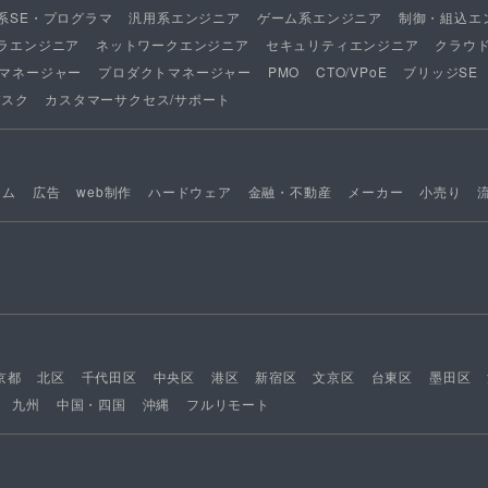
系SE・プログラマ
汎用系エンジニア
ゲーム系エンジニア
制御・組込エ
ラエンジニア
ネットワークエンジニア
セキュリティエンジニア
クラウ
マネージャー
プロダクトマネージャー
PMO
CTO/VPoE
ブリッジSE
デスク
カスタマーサクセス/サポート
ーム
広告
web制作
ハードウェア
金融・不動産
メーカー
小売り
京都
北区
千代田区
中央区
港区
新宿区
文京区
台東区
墨田区
九州
中国・四国
沖縄
フルリモート