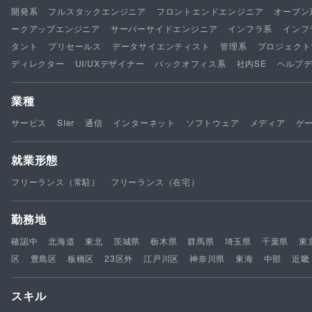
開発系
フルスタックエンジニア
フロントエンドエンジニア
オープン
ークアップエンジニア
サーバーサイドエンジニア
インフラ系
インフ
タント
プリセールス
データサイエンティスト
管理系
プロジェクト
ディレクター
UI/UXデザイナー
バックオフィス系
社内SE
ヘルプ
業種
サービス
SIer
通信
インターネット
ソフトウェア
メディア
ゲ
就業形態
フリーランス（常駐）
フリーランス（在宅）
勤務地
確認中
北海道
東北
茨城県
栃木県
群馬県
埼玉県
千葉県
東
区
豊島区
板橋区
23区外
江戸川区
神奈川県
東海
中部
近畿
スキル