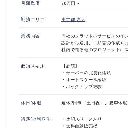
月額単価
70万円〜
勤務エリア
東京都
港区
業務内容
同社のクラウド型サービスのイ
設計から運用、手順書の作成や
社内で走る他のプロジェクトに
必須スキル
【必須】
・サーバーの冗長化経験
・オートスケール経験
・バックアップ経験
休日/休暇
週休2日制（土日祝）、夏季休暇
待遇/福利厚生
・休憩スペースあり
・無料自動販売機