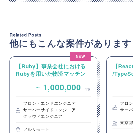
Related Posts
他にもこんな案件があります
NEW
【Ruby】事業会社における
【React
Rubyを用いた物流マッチン
/Type
グプラットフォームのバック
動画コ
~
1,000,000
エンドエンジニア募集
のフロ
円/月
フロントエンドエンジニア
フロ
サーバーサイドエンジニア
サー
クラウドエンジニア
東京
フルリモート