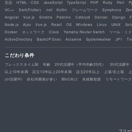
言語
HTML・CSS
JavaScript
TypeScript
PHP
Ruby
Perl
P
VC++
Dart(Flutter)
.net
Kotlin
フレームワーク
Symphony
Ze
Angular
Vue.js
Sinatra
Padrino
Catalyst
Dancer
Django
F
Node.js
Ajax
Vue.js
React
OS
Windows
Linux
UNIX
Sol
Docker
ネットワーク
Cisco
Yamaha Router Switch
ツール・ミド
ActiveDirectory
BackUP Exec
Arcserve
Systemwalker
JP1
Tiv
こだわり条件
フレックスタイム制
年齢
20代活躍中（平均年齢20代）
30代活躍中
以上10年未満
設立10年以上20年未満
設立20年以上
上場/非上場
(or活躍中)
自社内開発が多い
BtoC向け
未経験歓迎
リモートワーク
フリー