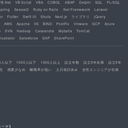
VB.Net
VB Script
VBA
COBOL
ABAP
Delphi
SQL
PL/SQL
Spring
Seasar2
Ruby on Rails
.Net Framework
Laravel
or
Flutter
Swift UI
Struts
Next.js
ライブラリ
jQuery
AWS
Apache
IIS
BIND
PostFix
Vmware
GCP
Azure
b
SVN
Hadoop
Cassandra
Mybatis
TomCat
lustrator
Salesforce
SAP
SharePoint
00人以下
1000人以下
1000人以上
設立年数
設立5年未満
設立5年
生
残業少なめ
離職率が低い
土日祝日休み
女性エンジニアが在籍
ジニア】