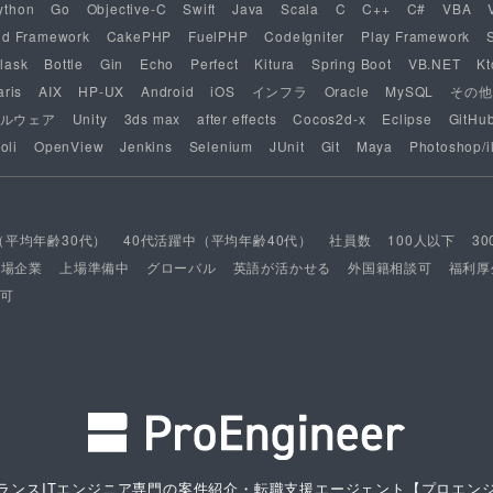
ython
Go
Objective-C
Swift
Java
Scala
C
C++
C#
VBA
nd Framework
CakePHP
FuelPHP
CodeIgniter
Play Framework
lask
Bottle
Gin
Echo
Perfect
Kitura
Spring Boot
VB.NET
Kt
aris
AIX
HP-UX
Android
iOS
インフラ
Oracle
MySQL
その他
ルウェア
Unity
3ds max
after effects
Cocos2d-x
Eclipse
GitHu
oli
OpenView
Jenkins
Selenium
JUnit
Git
Maya
Photoshop/il
（平均年齢30代）
40代活躍中（平均年齢40代）
社員数
100人以下
3
上場企業
上場準備中
グローバル
英語が活かせる
外国籍相談可
福利厚
可
ランスITエンジニア専門の案件紹介・転職支援エージェント
【プロエン