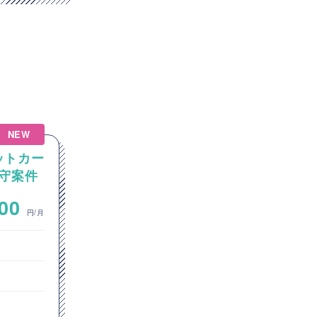
NEW
NEW
ットカー
【AIエージェント/Python】
守案件
Pythonを用いたAIエージェ
ント設計・開発案件
~
000
800,000
円/月
円/月
オープン系SE・プログラマ
サーバーサイドエンジニア
東京都