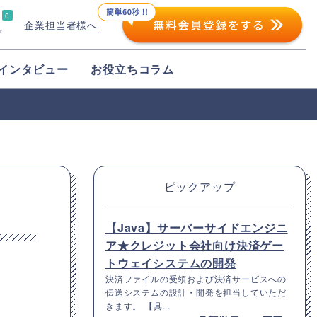
0
企業担当者様へ
プ
インタビュー
お役立ちコラム
ピックアップ
【Java】サーバーサイドエンジニ
ア★クレジット会社向け決済ゲー
トウェイシステムの開発
決済ファイルの受領および決済サービスへの
伝送システムの設計・開発を担当していただ
きます。 【具...