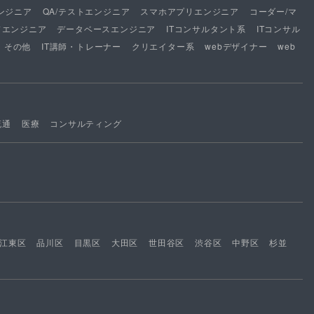
ンジニア
QA/テストエンジニア
スマホアプリエンジニア
コーダー/マ
ドエンジニア
データベースエンジニア
ITコンサルタント系
ITコンサル
その他
IT講師・トレーナー
クリエイター系
webデザイナー
web
流通
医療
コンサルティング
江東区
品川区
目黒区
大田区
世田谷区
渋谷区
中野区
杉並