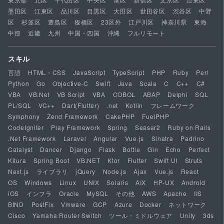
墨田区
江東区
品川区
目黒区
大田区
世田谷区
渋谷区
中野
区
杉並区
豊島区
板橋区
23区外
江戸川区
神奈川県
東海
中部
近畿
九州
中国・四国
沖縄
フルリモート
スキル
言語
HTML・CSS
JavaScript
TypeScript
PHP
Ruby
Perl
Python
Go
Objective-C
Swift
Java
Scala
C
C++
C#
VBA
VB.Net
VB Script
VBA
COBOL
ABAP
Delphi
SQL
PL/SQL
VC++
Dart(Flutter)
.net
Kotlin
フレームワーク
Symphony
Zend Framework
CakePHP
FuelPHP
CodeIgniter
Play Framework
Spring
Seasar2
Ruby on Rails
.Net Framework
Laravel
Angular
Vue.js
Sinatra
Padrino
Catalyst
Dancer
Django
Flask
Bottle
Gin
Echo
Perfect
Kitura
Spring Boot
VB.NET
Ktor
Flutter
Swift UI
Struts
Next.js
ライブラリ
jQuery
Node.js
Ajax
Vue.js
React
OS
Windows
Linux
UNIX
Solaris
AIX
HP-UX
Android
iOS
インフラ
Oracle
MySQL
その他
AWS
Apache
IIS
BIND
PostFix
Vmware
GCP
Azure
Docker
ネットワーク
Cisco
Yamaha Router Switch
ツール・ミドルウェア
Unity
3ds