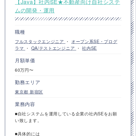
【Java】社内SE★不動産向け自社システ
ムの開発・運用
職種
フルスタックエンジニア
・
オープン系SE・プログ
ラマ
・
QA/テストエンジニア
・
社内SE
月額単価
60万円〜
勤務エリア
東京都
新宿区
業務内容
■自社システムを運用している企業の社内SEをお願
い致します。
■具体的には