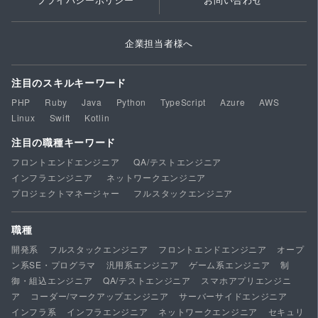
企業担当者様へ
注目のスキルキーワード
PHP
Ruby
Java
Python
TypeScript
Azure
AWS
Linux
Swift
Kotlin
注目の職種キーワード
フロントエンドエンジニア
QA/テストエンジニア
インフラエンジニア
ネットワークエンジニア
プロジェクトマネージャー
フルスタックエンジニア
職種
開発系
フルスタックエンジニア
フロントエンドエンジニア
オープ
ン系SE・プログラマ
汎用系エンジニア
ゲーム系エンジニア
制
御・組込エンジニア
QA/テストエンジニア
スマホアプリエンジニ
ア
コーダー/マークアップエンジニア
サーバーサイドエンジニア
インフラ系
インフラエンジニア
ネットワークエンジニア
セキュリ