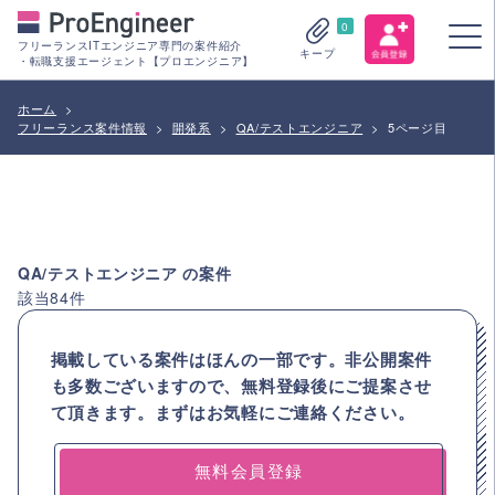
0
フリーランスITエンジニア専門の案件紹介
キープ
・転職支援エージェント【プロエンジニア】
ホーム
>
フリーランス案件情報
>
開発系
>
QA/テストエンジニア
>
5ページ目
QA/テストエンジニア
の案件
該当
84
件
掲載している案件はほんの一部です。非公開案件
も多数ございますので、
無料登録後にご提案させ
て頂きます。まずはお気軽にご連絡ください。
無料会員登録