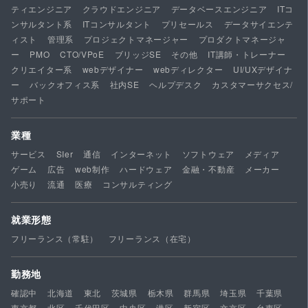
ティエンジニア
クラウドエンジニア
データベースエンジニア
ITコ
ンサルタント系
ITコンサルタント
プリセールス
データサイエンテ
ィスト
管理系
プロジェクトマネージャー
プロダクトマネージャ
ー
PMO
CTO/VPoE
ブリッジSE
その他
IT講師・トレーナー
クリエイター系
webデザイナー
webディレクター
UI/UXデザイナ
ー
バックオフィス系
社内SE
ヘルプデスク
カスタマーサクセス/
サポート
業種
サービス
SIer
通信
インターネット
ソフトウェア
メディア
ゲーム
広告
web制作
ハードウェア
金融・不動産
メーカー
小売り
流通
医療
コンサルティング
就業形態
フリーランス（常駐）
フリーランス（在宅）
勤務地
確認中
北海道
東北
茨城県
栃木県
群馬県
埼玉県
千葉県
東京都
北区
千代田区
中央区
港区
新宿区
文京区
台東区