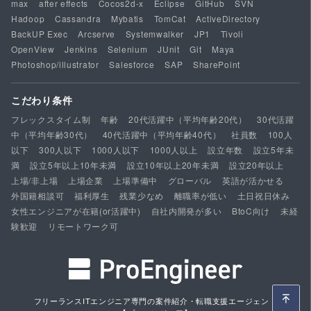
max
after effects
Cocos2d-x
Eclipse
GitHub
SVN
Hadoop
Cassandra
Mybatis
TomCat
ActiveDirectory
BackUP Exec
Arcserve
Systemwalker
JP1
Tivoli
OpenView
Jenkins
Selenium
JUnit
Git
Maya
Photoshop/illustrator
Salesforce
SAP
SharePoint
こだわり条件
フレックスタイム制
年齢
20代活躍中（平均年齢20代）
30代活躍
中（平均年齢30代）
40代活躍中（平均年齢40代）
社員数
100人
以下
300人以下
1000人以下
1000人以上
設立年数
設立5年未
満
設立5年以上10年未満
設立10年以上20年未満
設立20年以上
上場/非上場
上場企業
上場準備中
グローバル
英語が活かせる
外国籍相談可
福利厚生
残業少なめ
離職率が低い
土日祝日休み
女性エンジニアが在籍(or活躍中)
自社内開発が多い
BtoC向け
未経
験歓迎
リモートワーク可
フリーランスITエンジニア専門の案件紹介・転職支援エージェント