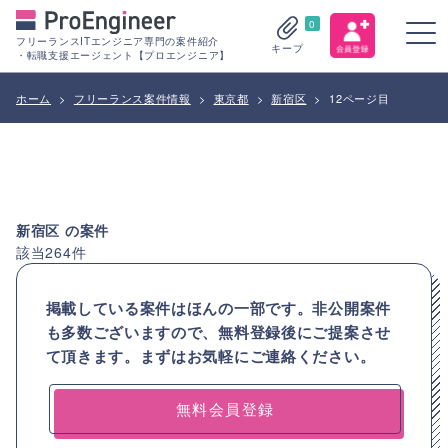
0
フリーランスITエンジニア専門の案件紹介
キープ
・転職支援エージェント【プロエンジニア】
ホーム
>
フリーランス案件情報
>
東京都
>
新宿区
>
12ページ目
新宿区
の案件
該当
264
件
掲載している案件はほんの一部です。非公開案件
も多数ございますので、
無料登録後にご提案させ
て頂きます。まずはお気軽にご連絡ください。
無料会員登録