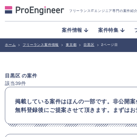
フリーランスITエンジニア専門の案件紹
案件情報
案件特集
ホーム
>
フリーランス案件情報
>
東京都
>
目黒区
>
2ページ目
目黒区
の案件
該当
39
件
掲載している案件はほんの一部です。非公開案
無料登録後にご提案させて頂きます。まずはお