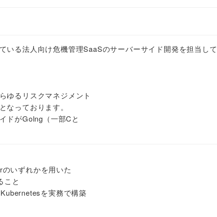
ている法人向け危機管理SaaSのサーバーサイド開発を担当し
らゆるリスクマネジメント
となっております。
ドがGolng（一部Cと
lixirのいずれかを用いた
ること
ubernetesを実務で構築