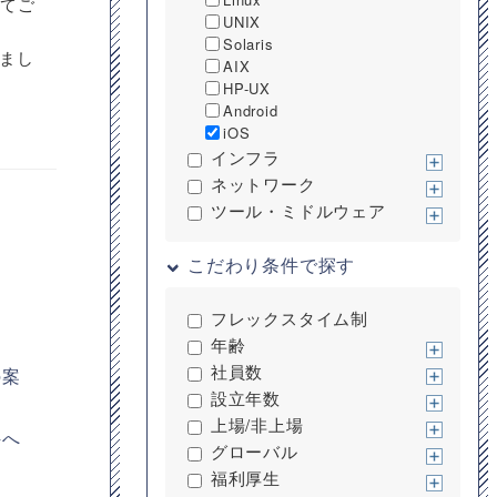
してご
UNIX
Solaris
りまし
AIX
HP-UX
Android
iOS
インフラ
ネットワーク
ツール・ミドルウェア
こだわり条件で探す
フレックスタイム制
年齢
社員数
の案
設立年数
上場/非上場
件へ
グローバル
福利厚生