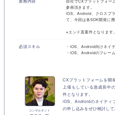
業務内容
自社でCXプラットフォー
参画頂きます。
iOS、Android、ク
て、今回は各SDK開発に
※エンド直案件となります
必須スキル
・iOS、Android向け
・iOS、Androidのフ
CXプラットフォームを開
上場もしている急成長中
件となります。
iOS、Androidのネ
の申し込みをぜひ検討して
コンサルタント