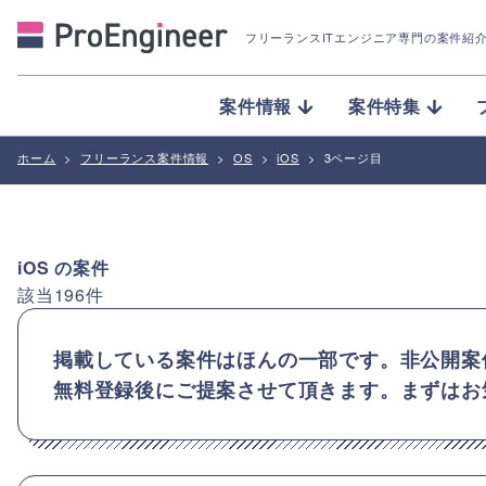
フリーランスITエンジニア専門の案件紹
案件情報
案件特集
ホーム
>
フリーランス案件情報
>
OS
>
iOS
>
3ページ目
iOS
の案件
該当
196
件
掲載している案件はほんの一部です。非公開案
無料登録後にご提案させて頂きます。まずはお