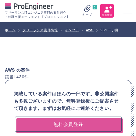
0
フリーランスITエンジニア専門の案件紹介
キープ
・転職支援エージェント【プロエンジニア】
ホーム
>
フリーランス案件情報
>
インフラ
>
AWS
>
20ページ目
AWS
の案件
該当
1430
件
掲載している案件はほんの一部です。非公開案件
も多数ございますので、
無料登録後にご提案させ
て頂きます。まずはお気軽にご連絡ください。
無料会員登録