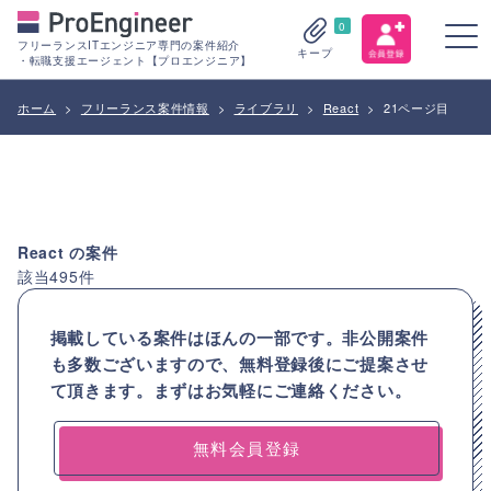
0
フリーランスITエンジニア専門の案件紹介
キープ
・転職支援エージェント【プロエンジニア】
ホーム
>
フリーランス案件情報
>
ライブラリ
>
React
>
21ページ目
React
の案件
該当
495
件
掲載している案件はほんの一部です。非公開案件
も多数ございますので、
無料登録後にご提案させ
て頂きます。まずはお気軽にご連絡ください。
無料会員登録