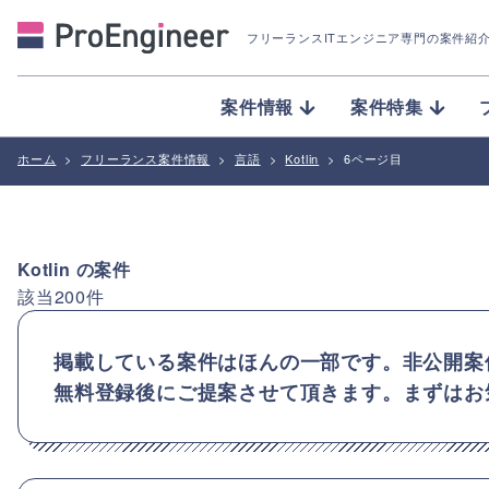
フリーランスITエンジニア専門の案件紹
案件情報
案件特集
ホーム
>
フリーランス案件情報
>
言語
>
Kotlin
>
6ページ目
Kotlin
の案件
該当
200
件
掲載している案件はほんの一部です。非公開案
無料登録後にご提案させて頂きます。まずはお