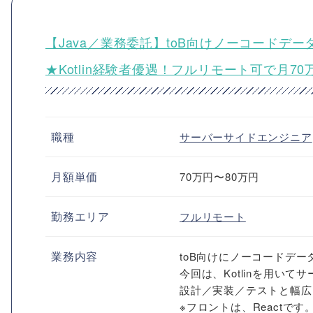
【Java／業務委託】toB向けノーコード
★Kotlin経験者優遇！フルリモート可で月70
職種
サーバーサイドエンジニア
月額単価
70万円〜80万円
勤務エリア
フルリモート
業務内容
toB向けにノーコードデ
今回は、Kotlinを用い
設計／実装／テストと幅広
※フロントは、React