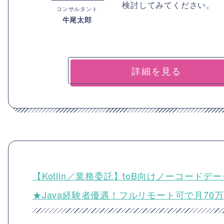
検討してみてください。
コンサルタント
牛尾太郎
詳細を見る
【Kotlin／業務委託】toB向けノーコー
★Java経験者優遇！フルリモート可で月70