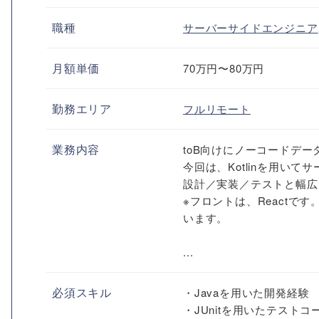
職種
サーバーサイドエンジニア
月額単価
70万円〜80万円
勤務エリア
フルリモート
業務内容
toB向けにノーコードデ
今回は、Kotlinを用い
設計／実装／テストと幅広
※フロントは、React
います。
...
必須スキル
・Javaを用いた開発経験
・JUnitを用いたテスト