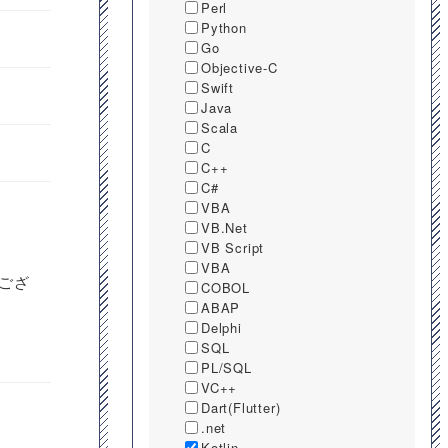
Perl
Python
Go
Objective-C
Swift
Java
Scala
C
C++
C#
VBA
VB.Net
VB Script
VBA
もござ
COBOL
ABAP
Delphi
SQL
PL/SQL
VC++
Dart(Flutter)
.net
Kotlin