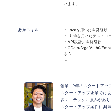
います。
...
必須スキル
・Javaを用いた開発経験
・JUnitを用いたテスト
・API設計／開発経験
・CData/Argo/Aut
る方
...
創業1-2年のスタートアッ
スタートアップ企業では
多く、テックに強みがあり
スタートアップ案件に興