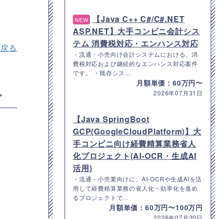
【Java C++ C#/C#.NET
NEW
ASP.NET】大手コンビニ会計シス
テム 消費税対応・エンハンス対応
へ戻る
・流通・小売向け会計システムにおける、消
費税対応および継続的なエンハンス対応案件
です。 ・既存シス...
月額単価：60万円〜
説
2026年07月31日
【Java SpringBoot
GCP(GoogleCloudPlatform)】大
手コンビニ向け経費精算業務省人
化プロジェクト(AI-OCR・生成AI
活用)
・流通・小売業向けに、AI-OCRや生成AIを活
用して経費精算業務の省人化・効率化を進め
るプロジェクトで...
月額単価：60万円〜100万円
2026年07月30日