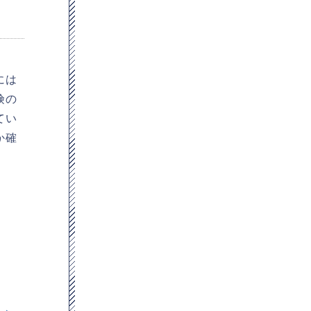
には
険の
てい
か確