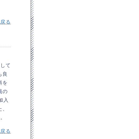
へ戻る
続して
も良
料を
員の
加入
た、
ん。
へ戻る