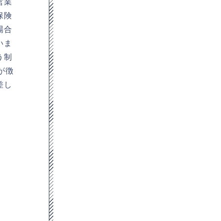
営業
保険
場合
いま
う制
が徴
差し