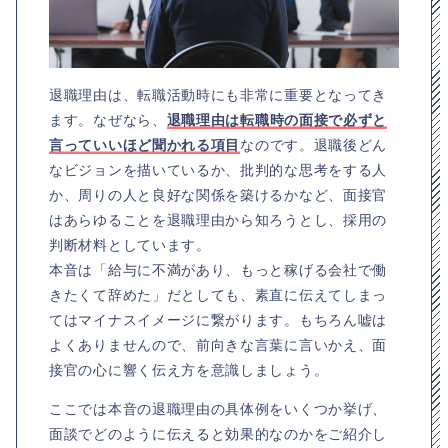
退職理由は、転職活動時にも非常に重要となってき
ます。なぜなら、
退職理由は転職時の面接で必ずと
言っていいほど聞かれる項目
なのです。退職後どん
なビジョンを描いているか、批判的な思考をする人
か、周りの人と良好な関係を築けるかなど、面接官
はあらゆることを退職理由から知ろうとし、採用の
判断材料としています。
本音は「給与に不満があり、もっと稼げる会社で働
きたくて辞めた」だとしても、素直に伝えてしまっ
てはマイナスイメージに繋がります。もちろん嘘は
よくありませんので、前向きな言葉に言いかえ、面
接官の心に響く伝え方を意識しましょう。
ここでは本音の退職理由の具体例をいくつか挙げ、
面談でどのように伝えると効果的なのかをご紹介し