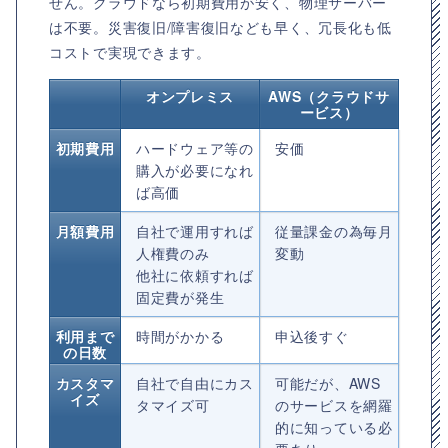
せん。クラウドなら初期費用が安く、物理サーバー
は不要。災害復旧/障害復旧なども早く、冗長化も低
コストで実現できます。
オンプレミス
AWS（クラウドサ
ービス）
初期費用
ハードウェア等の
安価
購入
が必要になれ
ば高価
月額費用
自社で運用すれば
従量課金の為毎月
人権費のみ
変動
他社に依頼すれば
固定費が発生
利用まで
時間がかかる
申込後すぐ
の日数
カスタマ
自社で自由にカス
可能だが、AWS
イズ
タマイズ可
のサービスを網羅
的に知っている必