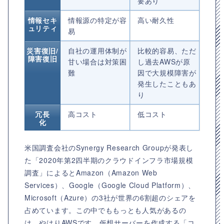
要あり
情報セキ
情報源の特定が容
高い耐久性
ュリティ
易
災害復旧/
自社の運用体制が
比較的容易、ただ
障害復旧
甘い場合は対策困
し過去AWSが原
難
因で大規模障害が
発生したこともあ
り
冗長
高コスト
低コスト
化
米国調査会社のSynergy Research Groupが発表し
た「2020年第2四半期のクラウドインフラ市場規模
調査」によるとAmazon（Amazon Web
Services）、Google（Google Cloud Platform）、
Microsoft（Azure）の3社が世界の6割超のシェアを
占めています。この中でももっとも人気があるの
は、やはりAWSです。仮想サーバーを作成する「コ