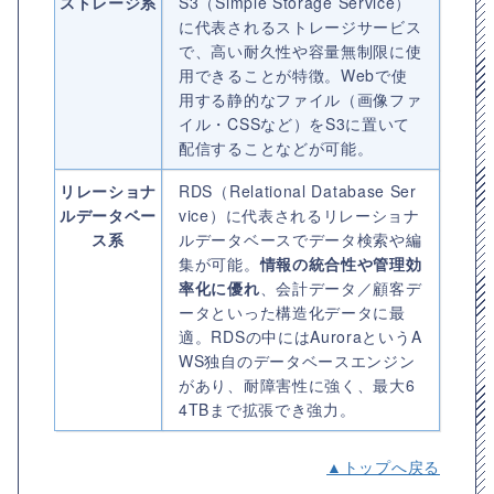
ストレージ系
S3（Simple Storage Service）
に代表されるストレージサービス
で、高い耐久性や容量無制限に使
用できることが特徴。Webで使
用する静的なファイル（画像ファ
イル・CSSなど）をS3に置いて
配信することなどが可能。
リレーショナ
RDS（Relational Database Ser
ルデータベー
vice）に代表されるリレーショナ
ス系
ルデータベースでデータ検索や編
集が可能。
情報の統合性や管理効
率化に優れ
、会計データ／顧客デ
ータといった構造化データに最
適。RDSの中にはAuroraというA
WS独自のデータベースエンジン
があり、耐障害性に強く、最大6
4TBまで拡張でき強力。
▲トップへ戻る