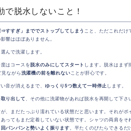
自動で脱水しないこと！
濯⇒すすぎ」まででストップしてしまう
こと、ただこれだけ
の影響はほぼありません。
を選んで洗濯します。
今度はコースを
脱水のみにしてスタート
します。脱水はまず
ど見ながら
洗濯機の前を離れない
ことが肝心です。
ぽい音が消えるまで、
ゆっくり5つ数えて一時停止
します。
を取り出して
、その他に洗濯物があれば脱水を再開して下さ
すが、まだたっぷり濡れている状態だと思います。それがポ
、あってもまだ定着していない状態です。シャツの両肩をそ
３回パンパンと勢いよく振ります
。平たくのびたらできるだ