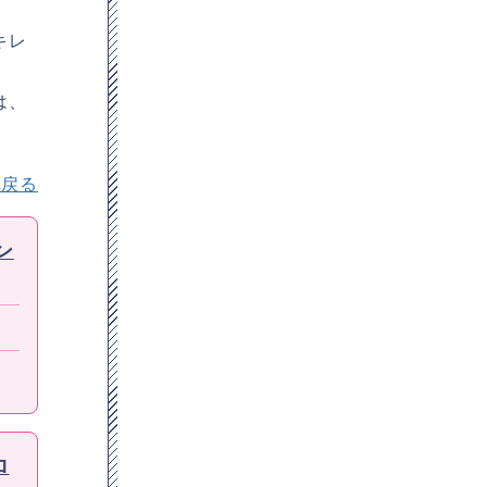
キレ
は、
へ戻る
ン
ロ