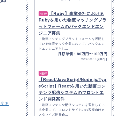
の中
【Ruby】事業会社における
NEW
Rubyを用いた物流マッチングプラ
ットフォームのバックエンドエン
ジニア募集
・物流マッチングプラットフォームを展開し
ている物流テック企業において、バックエン
ドエンジニアとし...
月額単価：80万円〜100万円
2026年08月07日
NEW
【React/JavaScript/Node.js/Typ
eScript】Reactを用いた動画コン
テンツ配信システムのフロントエ
ンド開発案件
へ戻る
・動画コンテンツ配信システムを運営してい
る企業にて、フロントサイトのお客様向けカ
スタマイズ開発作...