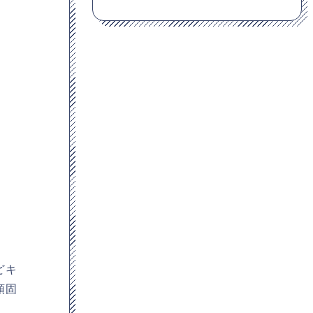
どキ
頑固