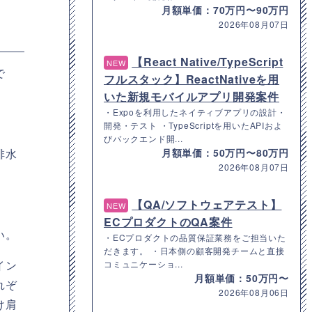
月額単価：70万円〜90万円
2026年08月07日
【React Native/TypeScript
NEW
で
フルスタック】ReactNativeを用
いた新規モバイルアプリ開発案件
・Expoを利用したネイティブアプリの設計・
開発・テスト ・TypeScriptを用いたAPIおよ
びバックエンド開...
月額単価：50万円〜80万円
排水
2026年08月07日
【QA/ソフトウェアテスト】
NEW
ECプロダクトのQA案件
い。
・ECプロダクトの品質保証業務をご担当いた
だきます。 ・日本側の顧客開発チームと直接
イン
コミュニケーショ...
月額単価：50万円〜
れぞ
2026年08月06日
け肩