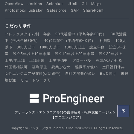
OpenView
Jenkins
Selenium
JUnit
Git
Maya
Photoshop/illustrator
Salesforce
SAP
SharePoint
こだわり条件
フレックスタイム制
年齢
20代活躍中（平均年齢20代）
30代活躍
中（平均年齢30代）
40代活躍中（平均年齢40代）
社員数
100人
以下
300人以下
1000人以下
1000人以上
設立年数
設立5年未
満
設立5年以上10年未満
設立10年以上20年未満
設立20年以上
上場/非上場
上場企業
上場準備中
グローバル
英語が活かせる
外国籍相談可
福利厚生
残業少なめ
離職率が低い
土日祝日休み
女性エンジニアが在籍(or活躍中)
自社内開発が多い
BtoC向け
未経
験歓迎
リモートワーク可
フリーランスITエンジニア専門の案件紹介・転職支援エージェント
【プロエンジニア】
Copyright© インターノウス internous,inc. 2005-2021 All rights reserved.