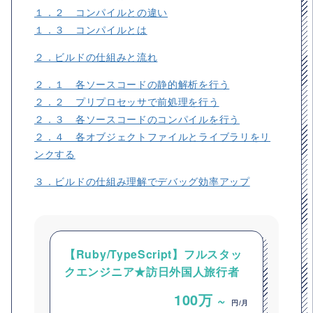
１．２ コンパイルとの違い
１．３ コンパイルとは
２．ビルドの仕組みと流れ
２．１ 各ソースコードの静的解析を行う
２．２ プリプロセッサで前処理を行う
２．３ 各ソースコードのコンパイルを行う
２．４ 各オブジェクトファイルとライブラリをリ
ンクする
３．ビルドの仕組み理解でデバッグ効率アップ
【Ruby/TypeScript】フルスタッ
【P
クエンジニア★訪日外国人旅行者
進
向けプラットフォームの開発
100万
~
円/月