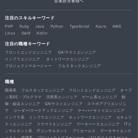
企業担当者様へ
注目のスキルキーワード
PHP
Ruby
Java
Python
TypeScript
Azure
AWS
Linux
Swift
Kotlin
注目の職種キーワード
フロントエンドエンジニア
QA/テストエンジニア
インフラエンジニア
ネットワークエンジニア
プロジェクトマネージャー
フルスタックエンジニア
職種
開発系
フルスタックエンジニア
フロントエンドエンジニア
オープ
ン系SE・プログラマ
汎用系エンジニア
ゲーム系エンジニア
制
御・組込エンジニア
QA/テストエンジニア
スマホアプリエンジニ
ア
コーダー/マークアップエンジニア
サーバーサイドエンジニア
インフラ系
インフラエンジニア
ネットワークエンジニア
セキュリ
ティエンジニア
クラウドエンジニア
データベースエンジニア
ITコ
ンサルタント系
ITコンサルタント
プリセールス
データサイエンテ
ィスト
管理系
プロジェクトマネージャー
プロダクトマネージャ