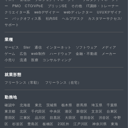
ー
PMO
CTO/VPoE
ブリッジSE
その他
IT講師・トレーナー
クリエイター系
webデザイナー
webディレクター
UI/UXデザイナ
ー
バックオフィス系
社内SE
ヘルプデスク
カスタマーサクセス/
サポート
業種
サービス
SIer
通信
インターネット
ソフトウェア
メディア
ゲーム
広告
web制作
ハードウェア
金融・不動産
メーカー
小売り
流通
医療
コンサルティング
就業形態
フリーランス（常駐）
フリーランス（在宅）
勤務地
確認中
北海道
東北
茨城県
栃木県
群馬県
埼玉県
千葉県
東京都
北区
千代田区
中央区
港区
新宿区
文京区
台東区
墨田区
江東区
品川区
目黒区
大田区
世田谷区
渋谷区
中野
区
杉並区
豊島区
板橋区
23区外
江戸川区
神奈川県
東海