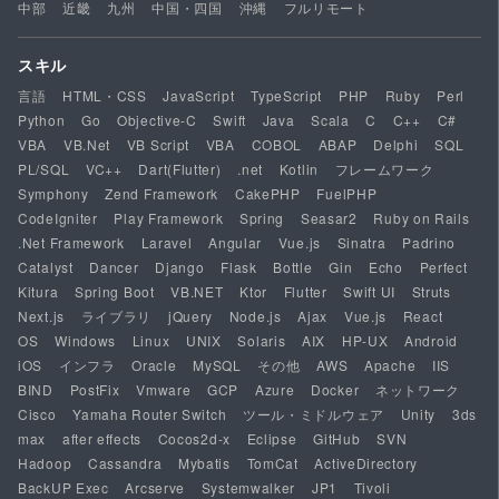
中部
近畿
九州
中国・四国
沖縄
フルリモート
スキル
言語
HTML・CSS
JavaScript
TypeScript
PHP
Ruby
Perl
Python
Go
Objective-C
Swift
Java
Scala
C
C++
C#
VBA
VB.Net
VB Script
VBA
COBOL
ABAP
Delphi
SQL
PL/SQL
VC++
Dart(Flutter)
.net
Kotlin
フレームワーク
Symphony
Zend Framework
CakePHP
FuelPHP
CodeIgniter
Play Framework
Spring
Seasar2
Ruby on Rails
.Net Framework
Laravel
Angular
Vue.js
Sinatra
Padrino
Catalyst
Dancer
Django
Flask
Bottle
Gin
Echo
Perfect
Kitura
Spring Boot
VB.NET
Ktor
Flutter
Swift UI
Struts
Next.js
ライブラリ
jQuery
Node.js
Ajax
Vue.js
React
OS
Windows
Linux
UNIX
Solaris
AIX
HP-UX
Android
iOS
インフラ
Oracle
MySQL
その他
AWS
Apache
IIS
BIND
PostFix
Vmware
GCP
Azure
Docker
ネットワーク
Cisco
Yamaha Router Switch
ツール・ミドルウェア
Unity
3ds
max
after effects
Cocos2d-x
Eclipse
GitHub
SVN
Hadoop
Cassandra
Mybatis
TomCat
ActiveDirectory
BackUP Exec
Arcserve
Systemwalker
JP1
Tivoli