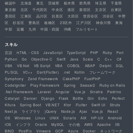
確認中
北海道
東北
茨城県
栃木県
群馬県
埼玉県
千葉県
東京都
北区
千代田区
中央区
港区
新宿区
文京区
台東区
墨田区
江東区
品川区
目黒区
大田区
世田谷区
渋谷区
中野
区
杉並区
豊島区
板橋区
23区外
江戸川区
神奈川県
東海
中部
近畿
九州
中国・四国
沖縄
フルリモート
スキル
言語
HTML・CSS
JavaScript
TypeScript
PHP
Ruby
Perl
Python
Go
Objective-C
Swift
Java
Scala
C
C++
C#
VBA
VB.Net
VB Script
VBA
COBOL
ABAP
Delphi
SQL
PL/SQL
VC++
Dart(Flutter)
.net
Kotlin
フレームワーク
Symphony
Zend Framework
CakePHP
FuelPHP
CodeIgniter
Play Framework
Spring
Seasar2
Ruby on Rails
.Net Framework
Laravel
Angular
Vue.js
Sinatra
Padrino
Catalyst
Dancer
Django
Flask
Bottle
Gin
Echo
Perfect
Kitura
Spring Boot
VB.NET
Ktor
Flutter
Swift UI
Struts
Next.js
ライブラリ
jQuery
Node.js
Ajax
Vue.js
React
OS
Windows
Linux
UNIX
Solaris
AIX
HP-UX
Android
iOS
インフラ
Oracle
MySQL
その他
AWS
Apache
IIS
BIND
PostFix
Vmware
GCP
Azure
Docker
ネットワーク