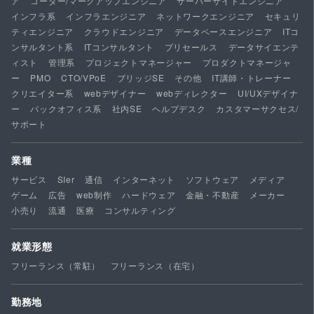
ア
コーダー/マークアップエンジニア
サーバーサイドエンジニア
インフラ系
インフラエンジニア
ネットワークエンジニア
セキュリ
ティエンジニア
クラウドエンジニア
データベースエンジニア
ITコ
ンサルタント系
ITコンサルタント
プリセールス
データサイエンテ
ィスト
管理系
プロジェクトマネージャー
プロダクトマネージャ
ー
PMO
CTO/VPoE
ブリッジSE
その他
IT講師・トレーナー
クリエイター系
webデザイナー
webディレクター
UI/UXデザイナ
ー
バックオフィス系
社内SE
ヘルプデスク
カスタマーサクセス/
サポート
業種
サービス
SIer
通信
インターネット
ソフトウェア
メディア
ゲーム
広告
web制作
ハードウェア
金融・不動産
メーカー
小売り
流通
医療
コンサルティング
就業形態
フリーランス（常駐）
フリーランス（在宅）
勤務地