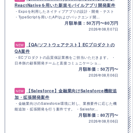
ReactNativeを用いた新規モバイルアプリ開発案件
・Expoを利用したネイティブアプリの設計・開発・テスト
・TypeScriptを用いたAPIおよびバックエンド開...
月額単価：50万円〜80万円
2026年08月07日
【QA/ソフトウェアテスト】ECプロダクトの
NEW
QA案件
・ECプロダクトの品質保証業務をご担当いただきます。 ・
日本側の顧客開発チームと直接コミュニケーショ...
月額単価：50万円〜
2026年08月06日
【Salesforce】金融業向けSalesforce機能追
NEW
加・拡張開発案件
・金融業向けのSalesforce環境に対し、業務要件に応じた機
能追加・拡張開発を行う案件です。 ・Salesfor...
月額単価：80万円〜
2026年08月06日