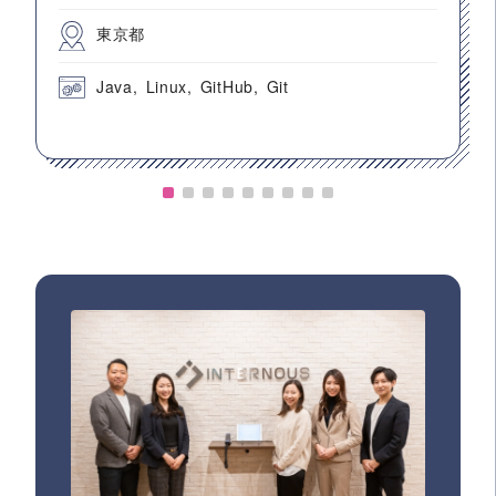
東京都
Java
Linux
GitHub
Git