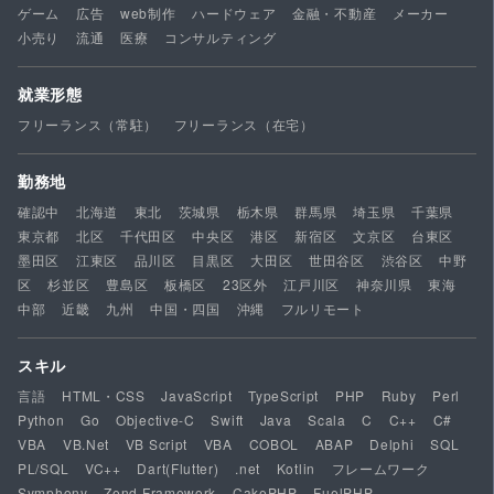
ゲーム
広告
web制作
ハードウェア
金融・不動産
メーカー
小売り
流通
医療
コンサルティング
就業形態
フリーランス（常駐）
フリーランス（在宅）
勤務地
確認中
北海道
東北
茨城県
栃木県
群馬県
埼玉県
千葉県
東京都
北区
千代田区
中央区
港区
新宿区
文京区
台東区
墨田区
江東区
品川区
目黒区
大田区
世田谷区
渋谷区
中野
区
杉並区
豊島区
板橋区
23区外
江戸川区
神奈川県
東海
中部
近畿
九州
中国・四国
沖縄
フルリモート
スキル
言語
HTML・CSS
JavaScript
TypeScript
PHP
Ruby
Perl
Python
Go
Objective-C
Swift
Java
Scala
C
C++
C#
VBA
VB.Net
VB Script
VBA
COBOL
ABAP
Delphi
SQL
PL/SQL
VC++
Dart(Flutter)
.net
Kotlin
フレームワーク
Symphony
Zend Framework
CakePHP
FuelPHP