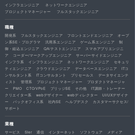
インフラエンジニア
ネットワークエンジニア
プロジェクトマネージャー
フルスタックエンジニア
職種
開発系
フルスタックエンジニア
フロントエンドエンジニア
オープ
ン系SE・プログラマ
汎用系エンジニア
ゲーム系エンジニア
制
御・組込エンジニア
QA/テストエンジニア
スマホアプリエンジニ
ア
コーダー/マークアップエンジニア
サーバーサイドエンジニア
インフラ系
インフラエンジニア
ネットワークエンジニア
セキュリ
ティエンジニア
クラウドエンジニア
データベースエンジニア
ITコ
ンサルタント系
ITコンサルタント
プリセールス
データサイエンテ
ィスト
管理系
プロジェクトマネージャー
プロダクトマネージャ
ー
PMO
CTO/VPoE
ブリッジSE
その他
IT講師・トレーナー
クリエイター系
webデザイナー
webディレクター
UI/UXデザイナ
ー
バックオフィス系
社内SE
ヘルプデスク
カスタマーサクセス/
サポート
業種
サービス
SIer
通信
インターネット
ソフトウェア
メディア