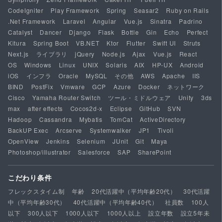
CodeIgniter
Play Framework
Spring
Seasar2
Ruby on Rails
.Net Framework
Laravel
Angular
Vue.js
Sinatra
Padrino
Catalyst
Dancer
Django
Flask
Bottle
Gin
Echo
Perfect
Kitura
Spring Boot
VB.NET
Ktor
Flutter
Swift UI
Struts
Next.js
ライブラリ
jQuery
Node.js
Ajax
Vue.js
React
OS
Windows
Linux
UNIX
Solaris
AIX
HP-UX
Android
iOS
インフラ
Oracle
MySQL
その他
AWS
Apache
IIS
BIND
PostFix
Vmware
GCP
Azure
Docker
ネットワーク
Cisco
Yamaha Router Switch
ツール・ミドルウェア
Unity
3ds
max
after effects
Cocos2d-x
Eclipse
GitHub
SVN
Hadoop
Cassandra
Mybatis
TomCat
ActiveDirectory
BackUP Exec
Arcserve
Systemwalker
JP1
Tivoli
OpenView
Jenkins
Selenium
JUnit
Git
Maya
Photoshop/illustrator
Salesforce
SAP
SharePoint
こだわり条件
フレックスタイム制
年齢
20代活躍中（平均年齢20代）
30代活躍
中（平均年齢30代）
40代活躍中（平均年齢40代）
社員数
100人
以下
300人以下
1000人以下
1000人以上
設立年数
設立5年未