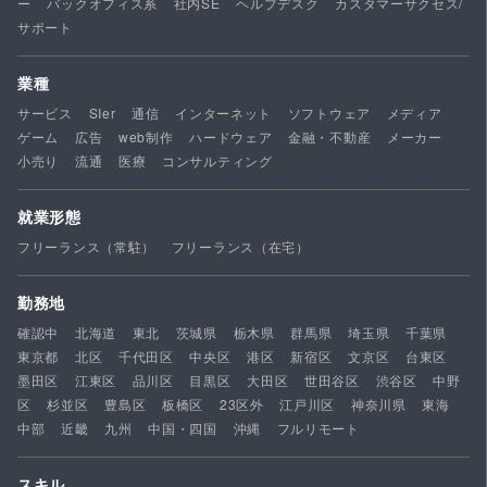
ー
バックオフィス系
社内SE
ヘルプデスク
カスタマーサクセス/
サポート
業種
サービス
SIer
通信
インターネット
ソフトウェア
メディア
ゲーム
広告
web制作
ハードウェア
金融・不動産
メーカー
小売り
流通
医療
コンサルティング
就業形態
フリーランス（常駐）
フリーランス（在宅）
勤務地
確認中
北海道
東北
茨城県
栃木県
群馬県
埼玉県
千葉県
東京都
北区
千代田区
中央区
港区
新宿区
文京区
台東区
墨田区
江東区
品川区
目黒区
大田区
世田谷区
渋谷区
中野
区
杉並区
豊島区
板橋区
23区外
江戸川区
神奈川県
東海
中部
近畿
九州
中国・四国
沖縄
フルリモート
スキル