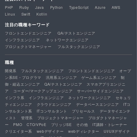
PHP
Ruby
Java
Python
TypeScript
Azure
AWS
Linux
Swift
Kotlin
注目の職種キーワード
フロントエンドエンジニア
QA/テストエンジニア
インフラエンジニア
ネットワークエンジニア
プロジェクトマネージャー
フルスタックエンジニア
職種
開発系
フルスタックエンジニア
フロントエンドエンジニア
オープ
ン系SE・プログラマ
汎用系エンジニア
ゲーム系エンジニア
制
御・組込エンジニア
QA/テストエンジニア
スマホアプリエンジニ
ア
コーダー/マークアップエンジニア
サーバーサイドエンジニア
インフラ系
インフラエンジニア
ネットワークエンジニア
セキュリ
ティエンジニア
クラウドエンジニア
データベースエンジニア
ITコ
ンサルタント系
ITコンサルタント
プリセールス
データサイエンテ
ィスト
管理系
プロジェクトマネージャー
プロダクトマネージャ
ー
PMO
CTO/VPoE
ブリッジSE
その他
IT講師・トレーナー
クリエイター系
webデザイナー
webディレクター
UI/UXデザイナ