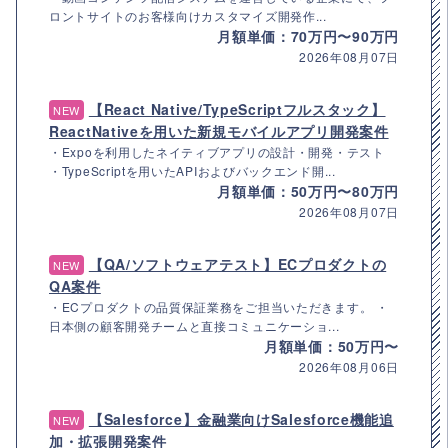
ロントサイトのお客様向けカスタマイズ開発作...
月額単価：70万円〜90万円
2026年08月07日
【React Native/TypeScriptフルスタック】
NEW
ReactNativeを用いた新規モバイルアプリ開発案件
・Expoを利用したネイティブアプリの設計・開発・テスト
・TypeScriptを用いたAPIおよびバックエンド開...
月額単価：50万円〜80万円
2026年08月07日
【QA/ソフトウェアテスト】ECプロダクトの
NEW
QA案件
・ECプロダクトの品質保証業務をご担当いただきます。 ・
日本側の顧客開発チームと直接コミュニケーショ...
月額単価：50万円〜
2026年08月06日
【Salesforce】金融業向けSalesforce機能追
NEW
加・拡張開発案件