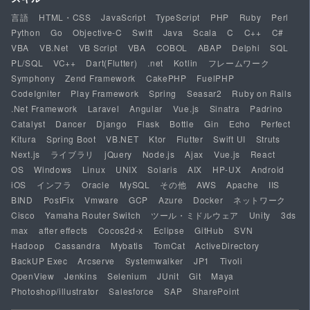
言語
HTML・CSS
JavaScript
TypeScript
PHP
Ruby
Perl
Python
Go
Objective-C
Swift
Java
Scala
C
C++
C#
VBA
VB.Net
VB Script
VBA
COBOL
ABAP
Delphi
SQL
PL/SQL
VC++
Dart(Flutter)
.net
Kotlin
フレームワーク
Symphony
Zend Framework
CakePHP
FuelPHP
CodeIgniter
Play Framework
Spring
Seasar2
Ruby on Rails
.Net Framework
Laravel
Angular
Vue.js
Sinatra
Padrino
Catalyst
Dancer
Django
Flask
Bottle
Gin
Echo
Perfect
Kitura
Spring Boot
VB.NET
Ktor
Flutter
Swift UI
Struts
Next.js
ライブラリ
jQuery
Node.js
Ajax
Vue.js
React
OS
Windows
Linux
UNIX
Solaris
AIX
HP-UX
Android
iOS
インフラ
Oracle
MySQL
その他
AWS
Apache
IIS
BIND
PostFix
Vmware
GCP
Azure
Docker
ネットワーク
Cisco
Yamaha Router Switch
ツール・ミドルウェア
Unity
3ds
max
after effects
Cocos2d-x
Eclipse
GitHub
SVN
Hadoop
Cassandra
Mybatis
TomCat
ActiveDirectory
BackUP Exec
Arcserve
Systemwalker
JP1
Tivoli
OpenView
Jenkins
Selenium
JUnit
Git
Maya
Photoshop/illustrator
Salesforce
SAP
SharePoint