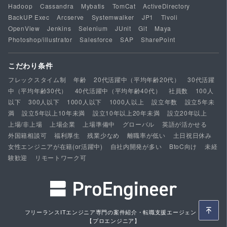
Hadoop
Cassandra
Mybatis
TomCat
ActiveDirectory
BackUP Exec
Arcserve
Systemwalker
JP1
Tivoli
OpenView
Jenkins
Selenium
JUnit
Git
Maya
Photoshop/illustrator
Salesforce
SAP
SharePoint
こだわり条件
フレックスタイム制
年齢
20代活躍中（平均年齢20代）
30代活躍
中（平均年齢30代）
40代活躍中（平均年齢40代）
社員数
100人
以下
300人以下
1000人以下
1000人以上
設立年数
設立5年未
満
設立5年以上10年未満
設立10年以上20年未満
設立20年以上
上場/非上場
上場企業
上場準備中
グローバル
英語が活かせる
外国籍相談可
福利厚生
残業少なめ
離職率が低い
土日祝日休み
女性エンジニアが在籍(or活躍中)
自社内開発が多い
BtoC向け
未経
験歓迎
リモートワーク可
フリーランスITエンジニア専門の案件紹介・転職支援エージェント
【プロエンジニア】