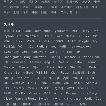
墨田区
江東区
品川区
目黒区
大田区
世田谷区
渋谷区
中野
区
杉並区
豊島区
板橋区
23区外
江戸川区
神奈川県
東海
中部
近畿
九州
中国・四国
沖縄
フルリモート
スキル
言語
HTML・CSS
JavaScript
TypeScript
PHP
Ruby
Perl
Python
Go
Objective-C
Swift
Java
Scala
C
C++
C#
VBA
VB.Net
VB Script
VBA
COBOL
ABAP
Delphi
SQL
PL/SQL
VC++
Dart(Flutter)
.net
Kotlin
フレームワーク
Symphony
Zend Framework
CakePHP
FuelPHP
CodeIgniter
Play Framework
Spring
Seasar2
Ruby on Rails
.Net Framework
Laravel
Angular
Vue.js
Sinatra
Padrino
Catalyst
Dancer
Django
Flask
Bottle
Gin
Echo
Perfect
Kitura
Spring Boot
VB.NET
Ktor
Flutter
Swift UI
Struts
Next.js
ライブラリ
jQuery
Node.js
Ajax
Vue.js
React
OS
Windows
Linux
UNIX
Solaris
AIX
HP-UX
Android
iOS
インフラ
Oracle
MySQL
その他
AWS
Apache
IIS
BIND
PostFix
Vmware
GCP
Azure
Docker
ネットワーク
Cisco
Yamaha Router Switch
ツール・ミドルウェア
Unity
3ds
max
after effects
Cocos2d-x
Eclipse
GitHub
SVN