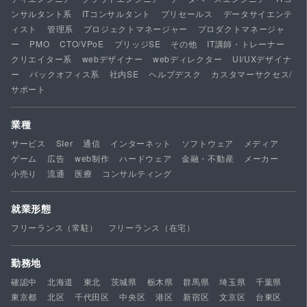
ンサルタント系
ITコンサルタント
プリセールス
データサイエンテ
ィスト
管理系
プロジェクトマネージャー
プロダクトマネージャ
ー
PMO
CTO/VPoE
ブリッジSE
その他
IT講師・トレーナー
クリエイター系
webデザイナー
webディレクター
UI/UXデザイナ
ー
バックオフィス系
社内SE
ヘルプデスク
カスタマーサクセス/
サポート
業種
サービス
SIer
通信
インターネット
ソフトウェア
メディア
ゲーム
広告
web制作
ハードウェア
金融・不動産
メーカー
小売り
流通
医療
コンサルティング
就業形態
フリーランス（常駐）
フリーランス（在宅）
勤務地
確認中
北海道
東北
茨城県
栃木県
群馬県
埼玉県
千葉県
東京都
北区
千代田区
中央区
港区
新宿区
文京区
台東区