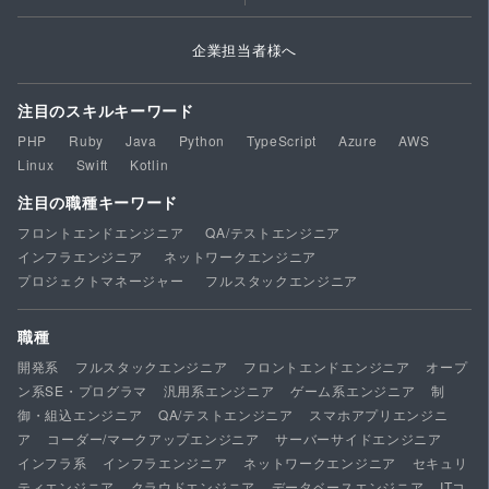
企業担当者様へ
注目のスキルキーワード
PHP
Ruby
Java
Python
TypeScript
Azure
AWS
Linux
Swift
Kotlin
注目の職種キーワード
フロントエンドエンジニア
QA/テストエンジニア
インフラエンジニア
ネットワークエンジニア
プロジェクトマネージャー
フルスタックエンジニア
職種
開発系
フルスタックエンジニア
フロントエンドエンジニア
オープ
ン系SE・プログラマ
汎用系エンジニア
ゲーム系エンジニア
制
御・組込エンジニア
QA/テストエンジニア
スマホアプリエンジニ
ア
コーダー/マークアップエンジニア
サーバーサイドエンジニア
インフラ系
インフラエンジニア
ネットワークエンジニア
セキュリ
ティエンジニア
クラウドエンジニア
データベースエンジニア
ITコ