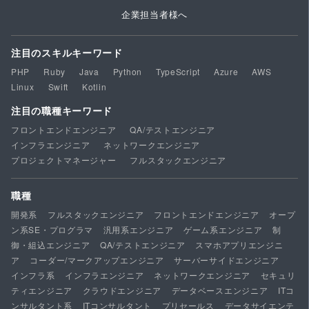
企業担当者様へ
注目のスキルキーワード
PHP
Ruby
Java
Python
TypeScript
Azure
AWS
Linux
Swift
Kotlin
注目の職種キーワード
フロントエンドエンジニア
QA/テストエンジニア
インフラエンジニア
ネットワークエンジニア
プロジェクトマネージャー
フルスタックエンジニア
職種
開発系
フルスタックエンジニア
フロントエンドエンジニア
オープ
ン系SE・プログラマ
汎用系エンジニア
ゲーム系エンジニア
制
御・組込エンジニア
QA/テストエンジニア
スマホアプリエンジニ
ア
コーダー/マークアップエンジニア
サーバーサイドエンジニア
インフラ系
インフラエンジニア
ネットワークエンジニア
セキュリ
ティエンジニア
クラウドエンジニア
データベースエンジニア
ITコ
ンサルタント系
ITコンサルタント
プリセールス
データサイエンテ