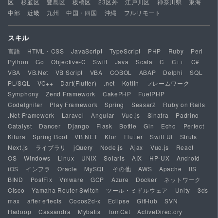
区
杉並区
豊島区
板橋区
23区外
江戸川区
神奈川県
東海
中部
近畿
九州
中国・四国
沖縄
フルリモート
スキル
言語
HTML・CSS
JavaScript
TypeScript
PHP
Ruby
Perl
Python
Go
Objective-C
Swift
Java
Scala
C
C++
C#
VBA
VB.Net
VB Script
VBA
COBOL
ABAP
Delphi
SQL
PL/SQL
VC++
Dart(Flutter)
.net
Kotlin
フレームワーク
Symphony
Zend Framework
CakePHP
FuelPHP
CodeIgniter
Play Framework
Spring
Seasar2
Ruby on Rails
.Net Framework
Laravel
Angular
Vue.js
Sinatra
Padrino
Catalyst
Dancer
Django
Flask
Bottle
Gin
Echo
Perfect
Kitura
Spring Boot
VB.NET
Ktor
Flutter
Swift UI
Struts
Next.js
ライブラリ
jQuery
Node.js
Ajax
Vue.js
React
OS
Windows
Linux
UNIX
Solaris
AIX
HP-UX
Android
iOS
インフラ
Oracle
MySQL
その他
AWS
Apache
IIS
BIND
PostFix
Vmware
GCP
Azure
Docker
ネットワーク
Cisco
Yamaha Router Switch
ツール・ミドルウェア
Unity
3ds
max
after effects
Cocos2d-x
Eclipse
GitHub
SVN
Hadoop
Cassandra
Mybatis
TomCat
ActiveDirectory