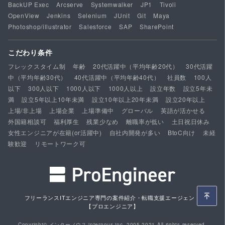
BackUP Exec
Arcserve
Systemwalker
JP1
Tivoli
OpenView
Jenkins
Selenium
JUnit
Git
Maya
Photoshop/illustrator
Salesforce
SAP
SharePoint
こだわり条件
フレックスタイム制
年齢
20代活躍中（平均年齢20代）
30代活躍
中（平均年齢30代）
40代活躍中（平均年齢40代）
社員数
100人
以下
300人以下
1000人以下
1000人以上
設立年数
設立5年未
満
設立5年以上10年未満
設立10年以上20年未満
設立20年以上
上場/非上場
上場企業
上場準備中
グローバル
英語が活かせる
外国籍相談可
福利厚生
残業少なめ
離職率が低い
土日祝日休み
女性エンジニアが在籍(or活躍中)
自社内開発が多い
BtoC向け
未経
験歓迎
リモートワーク可
フリーランスITエンジニア専門の案件紹介・転職支援エージェント
【プロエンジニア】
Copyright© インターノウス internous,inc. 2005-2021 All rights reserved.