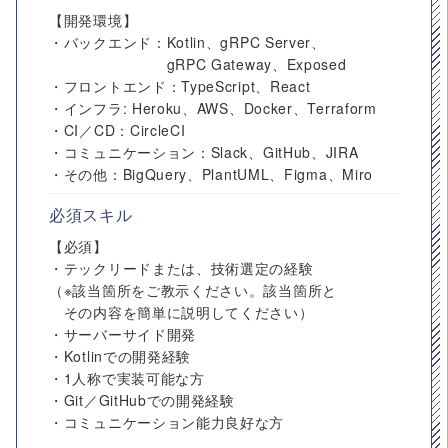
【開発環境】
・バックエンド：Kotlin、gRPC Server、
gRPC Gateway、Exposed
・フロントエンド：TypeScript、React
・インフラ: Heroku、AWS、Docker、Terraform
・CI／CD：CircleCI
・コミュニケーション：Slack、GitHub、JIRA
・その他：BigQuery、PlantUML、Figma、Miro
必須スキル
【必須】
・テックリードまたは、技術選定の経験
（※該当箇所をご教示ください。該当箇所と
その内容を簡単に説明してください）
・サーバーサイド開発
・Kotlinでの開発経験
・1人称で実装可能な方
・Git／GitHubでの開発経験
・コミュニケーション能力良好な方