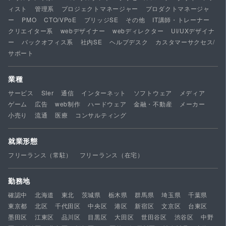
ィスト
管理系
プロジェクトマネージャー
プロダクトマネージャ
ー
PMO
CTO/VPoE
ブリッジSE
その他
IT講師・トレーナー
クリエイター系
webデザイナー
webディレクター
UI/UXデザイナ
ー
バックオフィス系
社内SE
ヘルプデスク
カスタマーサクセス/
サポート
業種
サービス
SIer
通信
インターネット
ソフトウェア
メディア
ゲーム
広告
web制作
ハードウェア
金融・不動産
メーカー
小売り
流通
医療
コンサルティング
就業形態
フリーランス（常駐）
フリーランス（在宅）
勤務地
確認中
北海道
東北
茨城県
栃木県
群馬県
埼玉県
千葉県
東京都
北区
千代田区
中央区
港区
新宿区
文京区
台東区
墨田区
江東区
品川区
目黒区
大田区
世田谷区
渋谷区
中野