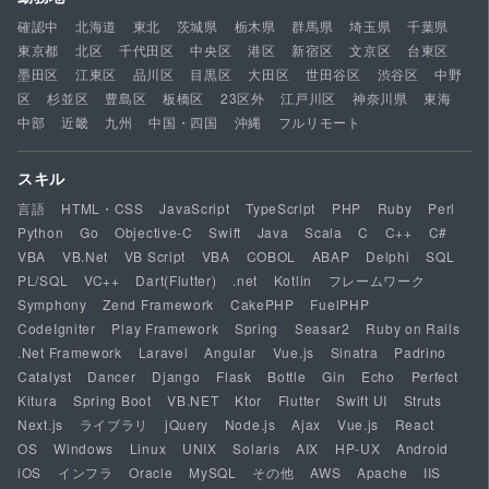
確認中
北海道
東北
茨城県
栃木県
群馬県
埼玉県
千葉県
東京都
北区
千代田区
中央区
港区
新宿区
文京区
台東区
墨田区
江東区
品川区
目黒区
大田区
世田谷区
渋谷区
中野
区
杉並区
豊島区
板橋区
23区外
江戸川区
神奈川県
東海
中部
近畿
九州
中国・四国
沖縄
フルリモート
スキル
言語
HTML・CSS
JavaScript
TypeScript
PHP
Ruby
Perl
Python
Go
Objective-C
Swift
Java
Scala
C
C++
C#
VBA
VB.Net
VB Script
VBA
COBOL
ABAP
Delphi
SQL
PL/SQL
VC++
Dart(Flutter)
.net
Kotlin
フレームワーク
Symphony
Zend Framework
CakePHP
FuelPHP
CodeIgniter
Play Framework
Spring
Seasar2
Ruby on Rails
.Net Framework
Laravel
Angular
Vue.js
Sinatra
Padrino
Catalyst
Dancer
Django
Flask
Bottle
Gin
Echo
Perfect
Kitura
Spring Boot
VB.NET
Ktor
Flutter
Swift UI
Struts
Next.js
ライブラリ
jQuery
Node.js
Ajax
Vue.js
React
OS
Windows
Linux
UNIX
Solaris
AIX
HP-UX
Android
iOS
インフラ
Oracle
MySQL
その他
AWS
Apache
IIS