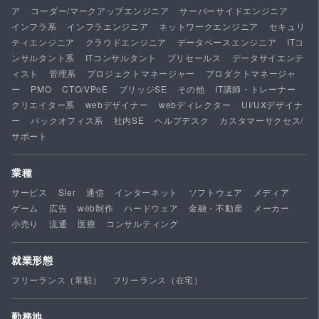
ア
コーダー/マークアップエンジニア
サーバーサイドエンジニア
インフラ系
インフラエンジニア
ネットワークエンジニア
セキュリ
ティエンジニア
クラウドエンジニア
データベースエンジニア
ITコ
ンサルタント系
ITコンサルタント
プリセールス
データサイエンテ
ィスト
管理系
プロジェクトマネージャー
プロダクトマネージャ
ー
PMO
CTO/VPoE
ブリッジSE
その他
IT講師・トレーナー
クリエイター系
webデザイナー
webディレクター
UI/UXデザイナ
ー
バックオフィス系
社内SE
ヘルプデスク
カスタマーサクセス/
サポート
業種
サービス
SIer
通信
インターネット
ソフトウェア
メディア
ゲーム
広告
web制作
ハードウェア
金融・不動産
メーカー
小売り
流通
医療
コンサルティング
就業形態
フリーランス（常駐）
フリーランス（在宅）
勤務地