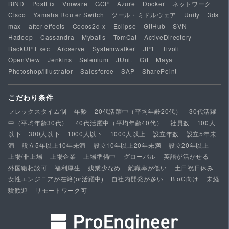
BIND
PostFix
Vmware
GCP
Azure
Docker
ネットワーク
Cisco
Yamaha Router Switch
ツール・ミドルウェア
Unity
3ds
max
after effects
Cocos2d-x
Eclipse
GitHub
SVN
Hadoop
Cassandra
Mybatis
TomCat
ActiveDirectory
BackUP Exec
Arcserve
Systemwalker
JP1
Tivoli
OpenView
Jenkins
Selenium
JUnit
Git
Maya
Photoshop/illustrator
Salesforce
SAP
SharePoint
こだわり条件
フレックスタイム制
年齢
20代活躍中（平均年齢20代）
30代活躍
中（平均年齢30代）
40代活躍中（平均年齢40代）
社員数
100人
以下
300人以下
1000人以下
1000人以上
設立年数
設立5年未
満
設立5年以上10年未満
設立10年以上20年未満
設立20年以上
上場/非上場
上場企業
上場準備中
グローバル
英語が活かせる
外国籍相談可
福利厚生
残業少なめ
離職率が低い
土日祝日休み
女性エンジニアが在籍(or活躍中)
自社内開発が多い
BtoC向け
未経
験歓迎
リモートワーク可