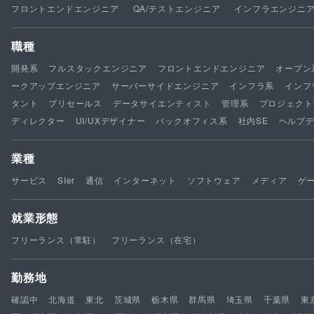
フロントエンドエンジニア
QA/テストエンジニア
インフラエンジニ
職種
開発系
フルスタックエンジニア
フロントエンドエンジニア
オープン
ークアップエンジニア
サーバーサイドエンジニア
インフラ系
インフ
タント
プリセールス
データサイエンティスト
管理系
プロジェクト
ディレクター
UI/UXデザイナー
バックオフィス系
社内SE
ヘルプ
業種
サービス
SIer
通信
インターネット
ソフトウェア
メディア
ゲ
就業形態
フリーランス（常駐）
フリーランス（在宅）
勤務地
確認中
北海道
東北
茨城県
栃木県
群馬県
埼玉県
千葉県
東