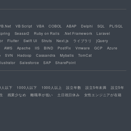
VB.Net
VB Script
VBA
COBOL
ABAP
Delphi
SQL
PL/SQL
Spring
Seasar2
Ruby on Rails
.Net Framework
Laravel
or
Flutter
Swift UI
Struts
Next.js
ライブラリ
jQuery
AWS
Apache
IIS
BIND
PostFix
Vmware
GCP
Azure
b
SVN
Hadoop
Cassandra
Mybatis
TomCat
lustrator
Salesforce
SAP
SharePoint
00人以下
1000人以下
1000人以上
設立年数
設立5年未満
設立5年
生
残業少なめ
離職率が低い
土日祝日休み
女性エンジニアが在籍