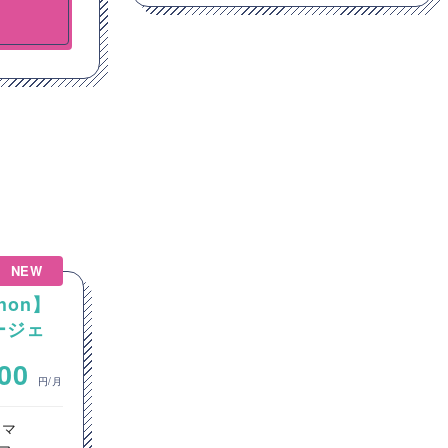
NEW
NEW
hon】
【Linux】Linux / Windows
エージェ
の混在環境におけるGitサーバ
ーおよびCI/CD環境の構築案
~
000
700,000
件
円/月
円/月
ラマ
インフラエンジニア