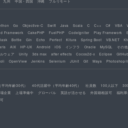
九州
中国・四国
沖縄
フルリモート
ython
Go
Objective-C
Swift
Java
Scala
C
C++
C#
VBA
nd Framework
CakePHP
FuelPHP
CodeIgniter
Play Framework
lask
Bottle
Gin
Echo
Perfect
Kitura
Spring Boot
VB.NET
Kt
aris
AIX
HP-UX
Android
iOS
インフラ
Oracle
MySQL
その他
ルウェア
Unity
3ds max
after effects
Cocos2d-x
Eclipse
GitHu
oli
OpenView
Jenkins
Selenium
JUnit
Git
Maya
Photoshop/il
（平均年齢30代）
40代活躍中（平均年齢40代）
社員数
100人以下
3
上場企業
上場準備中
グローバル
英語が活かせる
外国籍相談可
福利厚
可