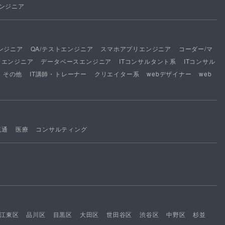
ンジニア
ンジニア
QA/テストエンジニア
スマホアプリエンジニア
コーダー/マ
ドエンジニア
データベースエンジニア
ITコンサルタント系
ITコンサル
その他
IT講師・トレーナー
クリエイター系
webデザイナー
web
流通
医療
コンサルティング
江東区
品川区
目黒区
大田区
世田谷区
渋谷区
中野区
杉並