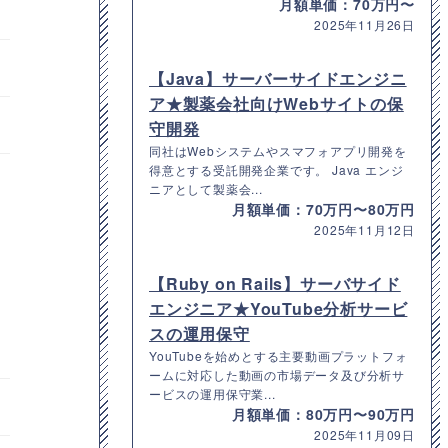
月額単価：70万円〜
2025年11月26日
【Java】サーバーサイドエンジニ
ア★製薬会社向けWebサイトの保
守開発
同社はWebシステムやスマフォアプリ開発を
得意とする受託開発企業です。 Java エンジ
ニアとして製薬会...
月額単価：70万円〜80万円
2025年11月12日
【Ruby on Rails】サーバサイド
エンジニア★YouTube分析サービ
スの運用保守
YouTubeを始めとする主要動画プラットフォ
ームに対応した動画の市場データ及び分析サ
ービスの運用保守業...
月額単価：80万円〜90万円
2025年11月09日