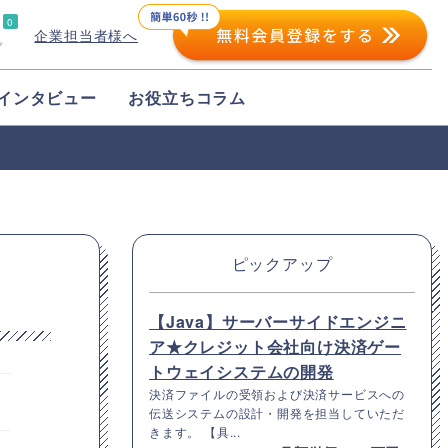
0
企業担当者様へ
プ
インタビュー
お役立ちコラム
ピックアップ
【Java】サーバーサイドエンジニ
ア★クレジット会社向け決済ゲー
トウェイシステムの開発
決済ファイルの受領および決済サービスへの
伝送システムの設計・開発を担当していただ
きます。 【具...