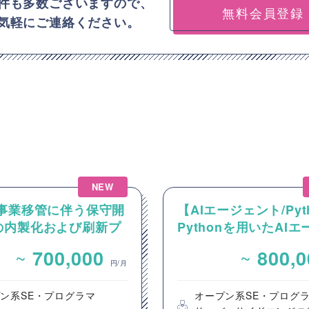
件も多数ございますので、
無料会員登録
気軽にご連絡ください。
NEW
】事業移管に伴う保守開
【AIエージェント/Pyt
の内製化および刷新プ
Pythonを用いたAI
クト支援案件（アプリ
ント設計・開発案件
~
~
700,000
800,
員）
円/月
ン系SE・プログラマ
オープン系SE・プログ