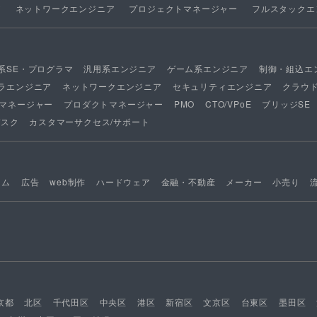
ア
ネットワークエンジニア
プロジェクトマネージャー
フルスタックエ
系SE・プログラマ
汎用系エンジニア
ゲーム系エンジニア
制御・組込エ
ラエンジニア
ネットワークエンジニア
セキュリティエンジニア
クラウ
マネージャー
プロダクトマネージャー
PMO
CTO/VPoE
ブリッジSE
デスク
カスタマーサクセス/サポート
ーム
広告
web制作
ハードウェア
金融・不動産
メーカー
小売り
京都
北区
千代田区
中央区
港区
新宿区
文京区
台東区
墨田区