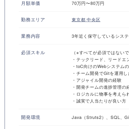
月額単価
70万円〜80万円
勤務エリア
東京都
中央区
業務内容
3年近く保守しているシス
必須スキル
（※すべてが必須ではない
・テックリード、リードエ
・toC向けのWebシステム
・チーム開発でGitを運用
・アジャイル開発の経験
・開発チームの進捗管理の
・ロジカルに物事を考えら
・誠実で人当たりが良い方
開発環境
Java（Struts2）、SQL、