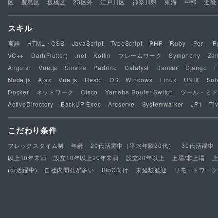
区
豊島区
板橋区
23区外
江戸川区
神奈川県
東海
中部
近畿
スキル
言語
HTML・CSS
JavaScript
TypeScript
PHP
Ruby
Perl
P
VC++
Dart(Flutter)
.net
Kotlin
フレームワーク
Symphony
Ze
Angular
Vue.js
Sinatra
Padrino
Catalyst
Dancer
Django
F
Node.js
Ajax
Vue.js
React
OS
Windows
Linux
UNIX
Sol
Docker
ネットワーク
Cisco
Yamaha Router Switch
ツール・ミド
ActiveDirectory
BackUP Exec
Arcserve
Systemwalker
JP1
Tiv
こだわり条件
フレックスタイム制
年齢
20代活躍中（平均年齢20代）
30代活躍中
以上10年未満
設立10年以上20年未満
設立20年以上
上場/非上場
(or活躍中)
自社内開発が多い
BtoC向け
未経験歓迎
リモートワーク