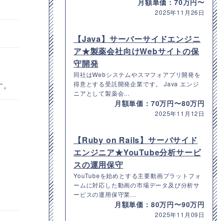
月額単価：70万円〜
2025年11月26日
【Java】サーバーサイドエンジニ
ア★製薬会社向けWebサイトの保
守開発
同社はWebシステムやスマフォアプリ開発を
得意とする受託開発企業です。 Java エンジ
す。
ニアとして製薬会...
月額単価：70万円〜80万円
2025年11月12日
【Ruby on Rails】サーバサイド
エンジニア★YouTube分析サービ
スの運用保守
YouTubeを始めとする主要動画プラットフォ
ームに対応した動画の市場データ及び分析サ
ービスの運用保守業...
月額単価：80万円〜90万円
2025年11月09日