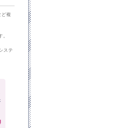
など複
す。
システ
タ
事
ロ