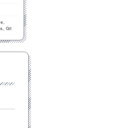
C#
GitHub
Jenkins
Git
he
ns
Git