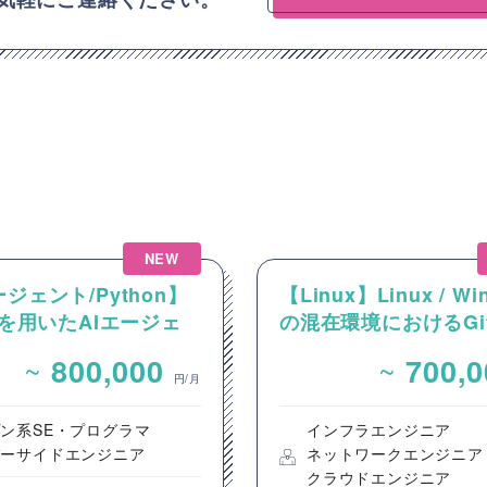
NEW
ージェント/Python】
【Linux】Linux / Wi
onを用いたAIエージェ
の混在環境におけるGi
計・開発案件
ーおよびCI/CD環境
~
~
800,000
700,
件
円/月
ン系SE・プログラマ
インフラエンジニア
バーサイドエンジニア
ネットワークエンジニア
クラウドエンジニア