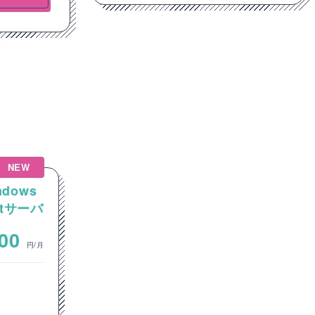
NEW
NEW
ndows
【C#】事業移管に伴う保守開
tサーバ
発環境の内製化および刷新プ
の構築案
ロジェクト支援案件（アプリ
~
000
700,000
開発要員）
円/月
円/月
オープン系SE・プログラマ
東京都