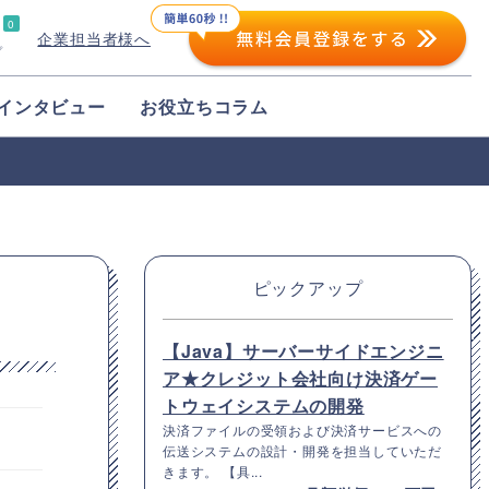
0
企業担当者様へ
プ
インタビュー
お役立ちコラム
ピックアップ
【Java】サーバーサイドエンジニ
ア★クレジット会社向け決済ゲー
トウェイシステムの開発
決済ファイルの受領および決済サービスへの
伝送システムの設計・開発を担当していただ
きます。 【具...