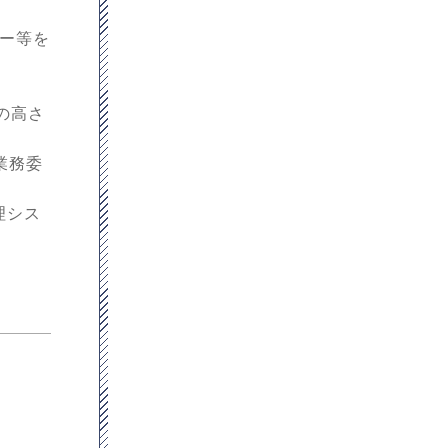
ュー等を
の高さ
業務委
理シス