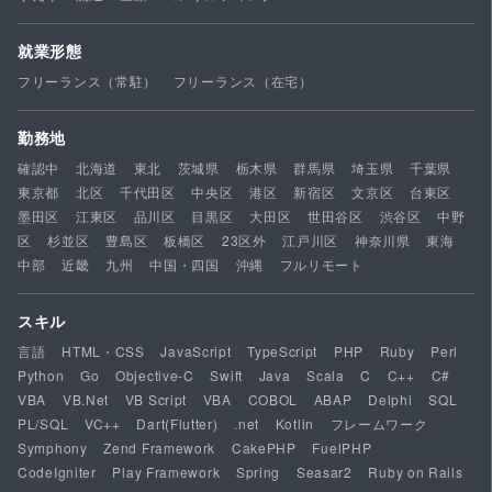
就業形態
フリーランス（常駐）
フリーランス（在宅）
勤務地
確認中
北海道
東北
茨城県
栃木県
群馬県
埼玉県
千葉県
東京都
北区
千代田区
中央区
港区
新宿区
文京区
台東区
墨田区
江東区
品川区
目黒区
大田区
世田谷区
渋谷区
中野
区
杉並区
豊島区
板橋区
23区外
江戸川区
神奈川県
東海
中部
近畿
九州
中国・四国
沖縄
フルリモート
スキル
言語
HTML・CSS
JavaScript
TypeScript
PHP
Ruby
Perl
Python
Go
Objective-C
Swift
Java
Scala
C
C++
C#
VBA
VB.Net
VB Script
VBA
COBOL
ABAP
Delphi
SQL
PL/SQL
VC++
Dart(Flutter)
.net
Kotlin
フレームワーク
Symphony
Zend Framework
CakePHP
FuelPHP
CodeIgniter
Play Framework
Spring
Seasar2
Ruby on Rails