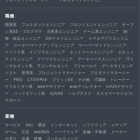
職種
開発系
フルスタックエンジニア
フロントエンドエンジニア
オープ
ン系SE・プログラマ
汎用系エンジニア
ゲーム系エンジニア
制
御・組込エンジニア
QA/テストエンジニア
スマホアプリエンジニ
ア
コーダー/マークアップエンジニア
サーバーサイドエンジニア
インフラ系
インフラエンジニア
ネットワークエンジニア
セキュリ
ティエンジニア
クラウドエンジニア
データベースエンジニア
ITコ
ンサルタント系
ITコンサルタント
プリセールス
データサイエンテ
ィスト
管理系
プロジェクトマネージャー
プロダクトマネージャ
ー
PMO
CTO/VPoE
ブリッジSE
その他
IT講師・トレーナー
クリエイター系
webデザイナー
webディレクター
UI/UXデザイナ
ー
バックオフィス系
社内SE
ヘルプデスク
カスタマーサクセス/
サポート
業種
サービス
SIer
通信
インターネット
ソフトウェア
メディア
ゲーム
広告
web制作
ハードウェア
金融・不動産
メーカー
小売り
流通
医療
コンサルティング