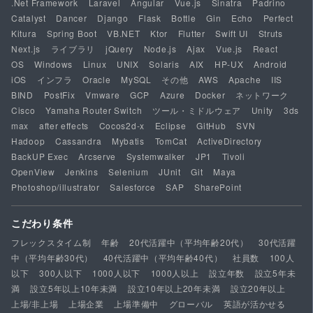
.Net Framework
Laravel
Angular
Vue.js
Sinatra
Padrino
Catalyst
Dancer
Django
Flask
Bottle
Gin
Echo
Perfect
Kitura
Spring Boot
VB.NET
Ktor
Flutter
Swift UI
Struts
Next.js
ライブラリ
jQuery
Node.js
Ajax
Vue.js
React
OS
Windows
Linux
UNIX
Solaris
AIX
HP-UX
Android
iOS
インフラ
Oracle
MySQL
その他
AWS
Apache
IIS
BIND
PostFix
Vmware
GCP
Azure
Docker
ネットワーク
Cisco
Yamaha Router Switch
ツール・ミドルウェア
Unity
3ds
max
after effects
Cocos2d-x
Eclipse
GitHub
SVN
Hadoop
Cassandra
Mybatis
TomCat
ActiveDirectory
BackUP Exec
Arcserve
Systemwalker
JP1
Tivoli
OpenView
Jenkins
Selenium
JUnit
Git
Maya
Photoshop/illustrator
Salesforce
SAP
SharePoint
こだわり条件
フレックスタイム制
年齢
20代活躍中（平均年齢20代）
30代活躍
中（平均年齢30代）
40代活躍中（平均年齢40代）
社員数
100人
以下
300人以下
1000人以下
1000人以上
設立年数
設立5年未
満
設立5年以上10年未満
設立10年以上20年未満
設立20年以上
上場/非上場
上場企業
上場準備中
グローバル
英語が活かせる