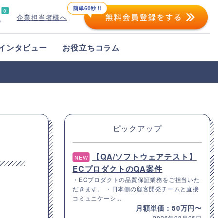
0
企業担当者様へ
プ
インタビュー
お役立ちコラム
ピックアップ
【QA/ソフトウェアテスト】
NEW
ECプロダクトのQA案件
・ECプロダクトの品質保証業務をご担当いた
だきます。 ・日本側の顧客開発チームと直接
コミュニケーシ...
月額単価：50万円〜
2026年08月06日