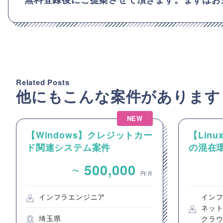
Related Posts
他にもこんな案件があります
NEW
【Windows】クレジットカー
【Linux
ド関連システム案件
の混在環
ーおよび
~
500,000
件
円/月
インフラエンジニア
イン
ネッ
埼玉県
クラ