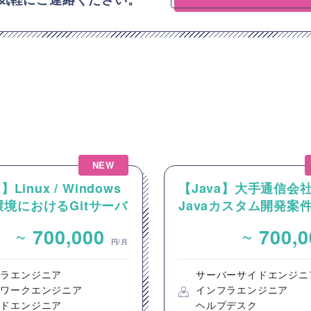
NEW
】Linux / Windows
【Java】大手通信会
境におけるGitサーバ
Javaカスタム開発案
CI/CD環境の構築案
~
~
700,000
700,
円/月
フラエンジニア
サーバーサイドエンジニ
トワークエンジニア
インフラエンジニア
ウドエンジニア
ヘルプデスク