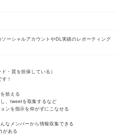
のソーシャルアカウントやDL実績のレポーティング
ード・質を担保している）
です！
報を拾える
、tweetを取集するなど
ションを指示を仰がずにこなせる
ろんなメンバーから情報収集できる
能力がある