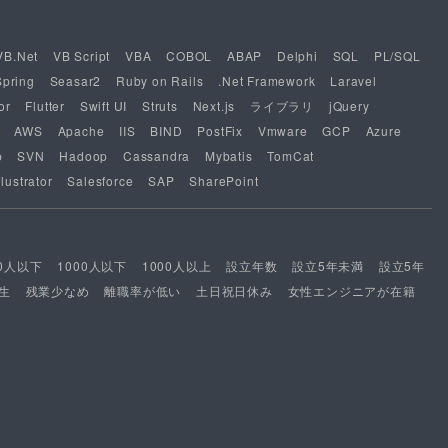
VB.Net
VB Script
VBA
COBOL
ABAP
Delphi
SQL
PL/SQL
Spring
Seasar2
Ruby on Rails
.Net Framework
Laravel
or
Flutter
Swift UI
Struts
Next.js
ライブラリ
jQuery
AWS
Apache
IIS
BIND
PostFix
Vmware
GCP
Azure
b
SVN
Hadoop
Cassandra
Mybatis
TomCat
lustrator
Salesforce
SAP
SharePoint
00人以下
1000人以下
1000人以上
設立年数
設立5年未満
設立5年
生
残業少なめ
離職率が低い
土日祝日休み
女性エンジニアが在籍