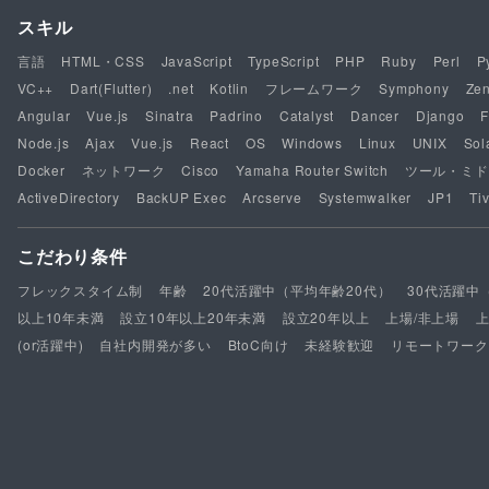
スキル
言語
HTML・CSS
JavaScript
TypeScript
PHP
Ruby
Perl
P
VC++
Dart(Flutter)
.net
Kotlin
フレームワーク
Symphony
Ze
Angular
Vue.js
Sinatra
Padrino
Catalyst
Dancer
Django
F
Node.js
Ajax
Vue.js
React
OS
Windows
Linux
UNIX
Sol
Docker
ネットワーク
Cisco
Yamaha Router Switch
ツール・ミド
ActiveDirectory
BackUP Exec
Arcserve
Systemwalker
JP1
Tiv
こだわり条件
フレックスタイム制
年齢
20代活躍中（平均年齢20代）
30代活躍中
以上10年未満
設立10年以上20年未満
設立20年以上
上場/非上場
(or活躍中)
自社内開発が多い
BtoC向け
未経験歓迎
リモートワーク