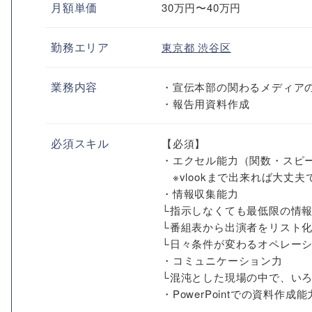
月額単価
30万円〜40万円
勤務エリア
東京都
渋谷区
業務内容
・宣伝本部の関わるメディア
・報告用資料作成
必須スキル
【必須】
・エクセル能力（関数・スピ
※vlookまで出来れば大丈夫
・情報収集能力
└指示しなくても最低限の情
└番組表から出演者をリスト化し
└日々条件が変わるオペレー
・コミュニケーション力
└混沌とした現場の中で、い
・PowerPointでの資料作成