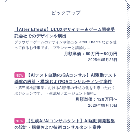
ピックアップ
【After Effects】UI/UXデザイナー★ゲーム開発受
託会社でのデザインや演出
ブラウザーゲームのデザインや演出を After Effects などを使
って作るお仕事です。 プランナーと議論し...
月額単価：60万円〜80万円
2025年05月26日
【AIテスト自動化/QAコンサル】AI駆動テスト
NEW
基盤の設計・構築およびQAコンサルティング案件
・第三者検証事業におけるAI活用の仕組み化を主導いただく
ポジションです。 ・生成AI／エージェント技術...
月額単価：120万円〜
2026年08月10日
【生成AI/AIコンサルタント】AI駆動開発基盤
NEW
の設計・構築および技術コンサルタント案件