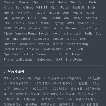
Catalyst
Dancer
Django
Flask
Bottle
Gin
Echo
Perfect
Kitura
Spring Boot
VB.NET
Ktor
Flutter
Swift UI
Struts
Next.js
ライブラリ
jQuery
Node.js
Ajax
Vue.js
React
OS
Windows
Linux
UNIX
Solaris
AIX
HP-UX
Android
iOS
インフラ
Oracle
MySQL
その他
AWS
Apache
IIS
BIND
PostFix
Vmware
GCP
Azure
Docker
ネットワーク
Cisco
Yamaha Router Switch
ツール・ミドルウェア
Unity
3ds
max
after effects
Cocos2d-x
Eclipse
GitHub
SVN
Hadoop
Cassandra
Mybatis
TomCat
ActiveDirectory
BackUP Exec
Arcserve
Systemwalker
JP1
Tivoli
OpenView
Jenkins
Selenium
JUnit
Git
Maya
Photoshop/illustrator
Salesforce
SAP
SharePoint
こだわり条件
フレックスタイム制
年齢
20代活躍中（平均年齢20代）
30代活躍
中（平均年齢30代）
40代活躍中（平均年齢40代）
社員数
100人
以下
300人以下
1000人以下
1000人以上
設立年数
設立5年未
満
設立5年以上10年未満
設立10年以上20年未満
設立20年以上
上場/非上場
上場企業
上場準備中
グローバル
英語が活かせる
外国籍相談可
福利厚生
残業少なめ
離職率が低い
土日祝日休み