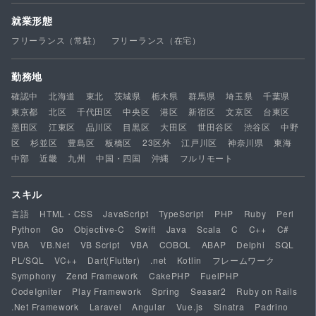
就業形態
フリーランス（常駐）
フリーランス（在宅）
勤務地
確認中
北海道
東北
茨城県
栃木県
群馬県
埼玉県
千葉県
東京都
北区
千代田区
中央区
港区
新宿区
文京区
台東区
墨田区
江東区
品川区
目黒区
大田区
世田谷区
渋谷区
中野
区
杉並区
豊島区
板橋区
23区外
江戸川区
神奈川県
東海
中部
近畿
九州
中国・四国
沖縄
フルリモート
スキル
言語
HTML・CSS
JavaScript
TypeScript
PHP
Ruby
Perl
Python
Go
Objective-C
Swift
Java
Scala
C
C++
C#
VBA
VB.Net
VB Script
VBA
COBOL
ABAP
Delphi
SQL
PL/SQL
VC++
Dart(Flutter)
.net
Kotlin
フレームワーク
Symphony
Zend Framework
CakePHP
FuelPHP
CodeIgniter
Play Framework
Spring
Seasar2
Ruby on Rails
.Net Framework
Laravel
Angular
Vue.js
Sinatra
Padrino