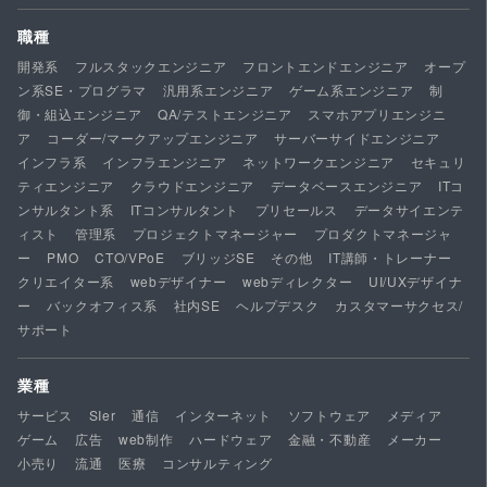
職種
開発系
フルスタックエンジニア
フロントエンドエンジニア
オープ
ン系SE・プログラマ
汎用系エンジニア
ゲーム系エンジニア
制
御・組込エンジニア
QA/テストエンジニア
スマホアプリエンジニ
ア
コーダー/マークアップエンジニア
サーバーサイドエンジニア
インフラ系
インフラエンジニア
ネットワークエンジニア
セキュリ
ティエンジニア
クラウドエンジニア
データベースエンジニア
ITコ
ンサルタント系
ITコンサルタント
プリセールス
データサイエンテ
ィスト
管理系
プロジェクトマネージャー
プロダクトマネージャ
ー
PMO
CTO/VPoE
ブリッジSE
その他
IT講師・トレーナー
クリエイター系
webデザイナー
webディレクター
UI/UXデザイナ
ー
バックオフィス系
社内SE
ヘルプデスク
カスタマーサクセス/
サポート
業種
サービス
SIer
通信
インターネット
ソフトウェア
メディア
ゲーム
広告
web制作
ハードウェア
金融・不動産
メーカー
小売り
流通
医療
コンサルティング