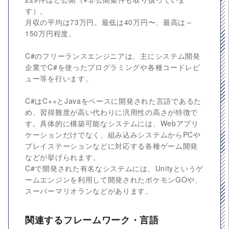
す）。
月収の平均は73万円。最低は40万円〜、最高は～
150万円程度。
C#のフリーランスエンジニアは、主にシステム開発
企業でC#を使ったプログラミングや各種コードレビ
ュー等を行います。
C#はC++とJavaをベースに開発された言語であるた
め、習得難度が高い代わりに汎用性の高さが特徴で
す。具体的に構築可能なシステムには、Webアプリ
ケーションだけでなく、組み込みシステムからPCや
プレイステーションなどに対応する各種ゲーム開発
などが挙げられます。
C#で開発された有名なシステムには、Unityというゲ
ームエンジンを利用して開発されたポケモンGOや、
スーパーマリオランなどがあります。
関連するフレームワーク・言語