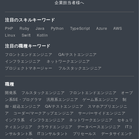
企業担当者様へ
注目のスキルキーワード
PHP
Ruby
Java
Python
TypeScript
Azure
AWS
Linux
Swift
Kotlin
注目の職種キーワード
フロントエンドエンジニア
QA/テストエンジニア
インフラエンジニア
ネットワークエンジニア
プロジェクトマネージャー
フルスタックエンジニア
職種
開発系
フルスタックエンジニア
フロントエンドエンジニア
オープ
ン系SE・プログラマ
汎用系エンジニア
ゲーム系エンジニア
制
御・組込エンジニア
QA/テストエンジニア
スマホアプリエンジニ
ア
コーダー/マークアップエンジニア
サーバーサイドエンジニア
インフラ系
インフラエンジニア
ネットワークエンジニア
セキュリ
ティエンジニア
クラウドエンジニア
データベースエンジニア
ITコ
ンサルタント系
ITコンサルタント
プリセールス
データサイエンテ