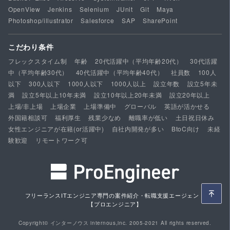
OpenView
Jenkins
Selenium
JUnit
Git
Maya
Photoshop/illustrator
Salesforce
SAP
SharePoint
こだわり条件
フレックスタイム制
年齢
20代活躍中（平均年齢20代）
30代活躍
中（平均年齢30代）
40代活躍中（平均年齢40代）
社員数
100人
以下
300人以下
1000人以下
1000人以上
設立年数
設立5年未
満
設立5年以上10年未満
設立10年以上20年未満
設立20年以上
上場/非上場
上場企業
上場準備中
グローバル
英語が活かせる
外国籍相談可
福利厚生
残業少なめ
離職率が低い
土日祝日休み
女性エンジニアが在籍(or活躍中)
自社内開発が多い
BtoC向け
未経
験歓迎
リモートワーク可
フリーランスITエンジニア専門の案件紹介・転職支援エージェント
【プロエンジニア】
Copyright© インターノウス internous,inc. 2005-2021 All rights reserved.