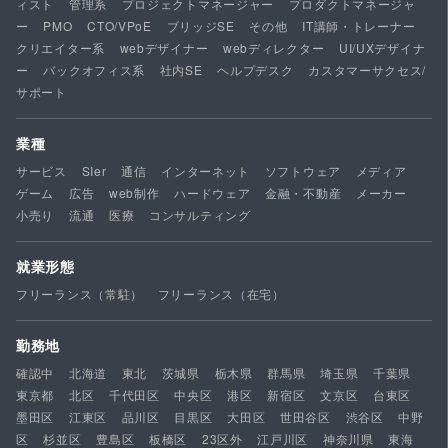
ィスト
管理系
プロジェクトマネージャー
プロダクトマネージャ
ー
PMO
CTO/VPoE
ブリッジSE
その他
IT講師・トレーナー
クリエイター系
webデザイナー
webディレクター
UI/UXデザイナ
ー
バックオフィス系
社内SE
ヘルプデスク
カスタマーサクセス/
サポート
業種
サービス
SIer
通信
インターネット
ソフトウェア
メディア
ゲーム
広告
web制作
ハードウェア
金融・不動産
メーカー
小売り
流通
医療
コンサルティング
就業形態
フリーランス（常駐）
フリーランス（在宅）
勤務地
確認中
北海道
東北
茨城県
栃木県
群馬県
埼玉県
千葉県
東京都
北区
千代田区
中央区
港区
新宿区
文京区
台東区
墨田区
江東区
品川区
目黒区
大田区
世田谷区
渋谷区
中野
区
杉並区
豊島区
板橋区
23区外
江戸川区
神奈川県
東海