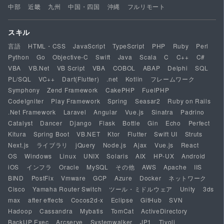
中部
近畿
九州
中国・四国
沖縄
フルリモート
スキル
言語
HTML・CSS
JavaScript
TypeScript
PHP
Ruby
Perl
Python
Go
Objective-C
Swift
Java
Scala
C
C++
C#
VBA
VB.Net
VB Script
VBA
COBOL
ABAP
Delphi
SQL
PL/SQL
VC++
Dart(Flutter)
.net
Kotlin
フレームワーク
Symphony
Zend Framework
CakePHP
FuelPHP
CodeIgniter
Play Framework
Spring
Seasar2
Ruby on Rails
.Net Framework
Laravel
Angular
Vue.js
Sinatra
Padrino
Catalyst
Dancer
Django
Flask
Bottle
Gin
Echo
Perfect
Kitura
Spring Boot
VB.NET
Ktor
Flutter
Swift UI
Struts
Next.js
ライブラリ
jQuery
Node.js
Ajax
Vue.js
React
OS
Windows
Linux
UNIX
Solaris
AIX
HP-UX
Android
iOS
インフラ
Oracle
MySQL
その他
AWS
Apache
IIS
BIND
PostFix
Vmware
GCP
Azure
Docker
ネットワーク
Cisco
Yamaha Router Switch
ツール・ミドルウェア
Unity
3ds
max
after effects
Cocos2d-x
Eclipse
GitHub
SVN
Hadoop
Cassandra
Mybatis
TomCat
ActiveDirectory
BackUP Exec
Arcserve
Systemwalker
JP1
Tivoli