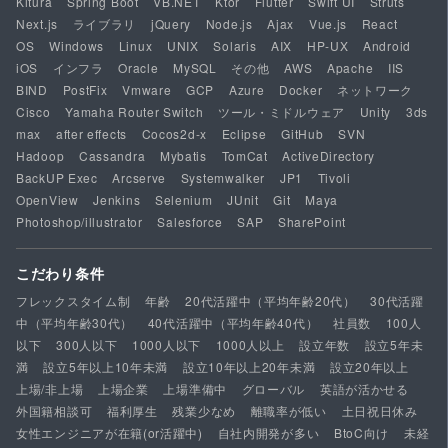
Kitura
Spring Boot
VB.NET
Ktor
Flutter
Swift UI
Struts
Next.js
ライブラリ
jQuery
Node.js
Ajax
Vue.js
React
OS
Windows
Linux
UNIX
Solaris
AIX
HP-UX
Android
iOS
インフラ
Oracle
MySQL
その他
AWS
Apache
IIS
BIND
PostFix
Vmware
GCP
Azure
Docker
ネットワーク
Cisco
Yamaha Router Switch
ツール・ミドルウェア
Unity
3ds
max
after effects
Cocos2d-x
Eclipse
GitHub
SVN
Hadoop
Cassandra
Mybatis
TomCat
ActiveDirectory
BackUP Exec
Arcserve
Systemwalker
JP1
Tivoli
OpenView
Jenkins
Selenium
JUnit
Git
Maya
Photoshop/illustrator
Salesforce
SAP
SharePoint
こだわり条件
フレックスタイム制
年齢
20代活躍中（平均年齢20代）
30代活躍
中（平均年齢30代）
40代活躍中（平均年齢40代）
社員数
100人
以下
300人以下
1000人以下
1000人以上
設立年数
設立5年未
満
設立5年以上10年未満
設立10年以上20年未満
設立20年以上
上場/非上場
上場企業
上場準備中
グローバル
英語が活かせる
外国籍相談可
福利厚生
残業少なめ
離職率が低い
土日祝日休み
女性エンジニアが在籍(or活躍中)
自社内開発が多い
BtoC向け
未経