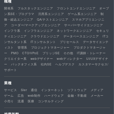
職種
開発系
フルスタックエンジニア
フロントエンドエンジニア
オープ
ン系SE・プログラマ
汎用系エンジニア
ゲーム系エンジニア
制
御・組込エンジニア
QA/テストエンジニア
スマホアプリエンジニ
ア
コーダー/マークアップエンジニア
サーバーサイドエンジニア
インフラ系
インフラエンジニア
ネットワークエンジニア
セキュリ
ティエンジニア
クラウドエンジニア
データベースエンジニア
ITコ
ンサルタント系
ITコンサルタント
プリセールス
データサイエンテ
ィスト
管理系
プロジェクトマネージャー
プロダクトマネージャ
ー
PMO
CTO/VPoE
ブリッジSE
その他
IT講師・トレーナー
クリエイター系
webデザイナー
webディレクター
UI/UXデザイナ
ー
バックオフィス系
社内SE
ヘルプデスク
カスタマーサクセス/
サポート
業種
サービス
SIer
通信
インターネット
ソフトウェア
メディア
ゲーム
広告
web制作
ハードウェア
金融・不動産
メーカー
小売り
流通
医療
コンサルティング