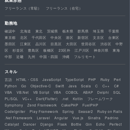
就業形態
フリーランス（常駐）
フリーランス（在宅）
勤務地
確認中
北海道
東北
茨城県
栃木県
群馬県
埼玉県
千葉県
東京都
北区
千代田区
中央区
港区
新宿区
文京区
台東区
墨田区
江東区
品川区
目黒区
大田区
世田谷区
渋谷区
中野
区
杉並区
豊島区
板橋区
23区外
江戸川区
神奈川県
東海
中部
近畿
九州
中国・四国
沖縄
フルリモート
スキル
言語
HTML・CSS
JavaScript
TypeScript
PHP
Ruby
Perl
Python
Go
Objective-C
Swift
Java
Scala
C
C++
C#
VBA
VB.Net
VB Script
VBA
COBOL
ABAP
Delphi
SQL
PL/SQL
VC++
Dart(Flutter)
.net
Kotlin
フレームワーク
Symphony
Zend Framework
CakePHP
FuelPHP
CodeIgniter
Play Framework
Spring
Seasar2
Ruby on Rails
.Net Framework
Laravel
Angular
Vue.js
Sinatra
Padrino
Catalyst
Dancer
Django
Flask
Bottle
Gin
Echo
Perfect