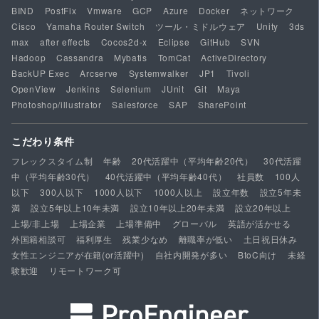
BIND
PostFix
Vmware
GCP
Azure
Docker
ネットワーク
Cisco
Yamaha Router Switch
ツール・ミドルウェア
Unity
3ds
max
after effects
Cocos2d-x
Eclipse
GitHub
SVN
Hadoop
Cassandra
Mybatis
TomCat
ActiveDirectory
BackUP Exec
Arcserve
Systemwalker
JP1
Tivoli
OpenView
Jenkins
Selenium
JUnit
Git
Maya
Photoshop/illustrator
Salesforce
SAP
SharePoint
こだわり条件
フレックスタイム制
年齢
20代活躍中（平均年齢20代）
30代活躍
中（平均年齢30代）
40代活躍中（平均年齢40代）
社員数
100人
以下
300人以下
1000人以下
1000人以上
設立年数
設立5年未
満
設立5年以上10年未満
設立10年以上20年未満
設立20年以上
上場/非上場
上場企業
上場準備中
グローバル
英語が活かせる
外国籍相談可
福利厚生
残業少なめ
離職率が低い
土日祝日休み
女性エンジニアが在籍(or活躍中)
自社内開発が多い
BtoC向け
未経
験歓迎
リモートワーク可