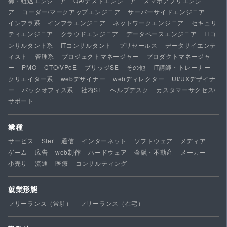
御・組込エンジニア
QA/テストエンジニア
スマホアプリエンジニ
ア
コーダー/マークアップエンジニア
サーバーサイドエンジニア
インフラ系
インフラエンジニア
ネットワークエンジニア
セキュリ
ティエンジニア
クラウドエンジニア
データベースエンジニア
ITコ
ンサルタント系
ITコンサルタント
プリセールス
データサイエンテ
ィスト
管理系
プロジェクトマネージャー
プロダクトマネージャ
ー
PMO
CTO/VPoE
ブリッジSE
その他
IT講師・トレーナー
クリエイター系
webデザイナー
webディレクター
UI/UXデザイナ
ー
バックオフィス系
社内SE
ヘルプデスク
カスタマーサクセス/
サポート
業種
サービス
SIer
通信
インターネット
ソフトウェア
メディア
ゲーム
広告
web制作
ハードウェア
金融・不動産
メーカー
小売り
流通
医療
コンサルティング
就業形態
フリーランス（常駐）
フリーランス（在宅）