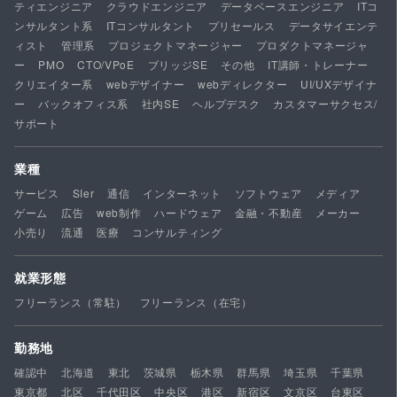
ティエンジニア
クラウドエンジニア
データベースエンジニア
ITコ
ンサルタント系
ITコンサルタント
プリセールス
データサイエンテ
ィスト
管理系
プロジェクトマネージャー
プロダクトマネージャ
ー
PMO
CTO/VPoE
ブリッジSE
その他
IT講師・トレーナー
クリエイター系
webデザイナー
webディレクター
UI/UXデザイナ
ー
バックオフィス系
社内SE
ヘルプデスク
カスタマーサクセス/
サポート
業種
サービス
SIer
通信
インターネット
ソフトウェア
メディア
ゲーム
広告
web制作
ハードウェア
金融・不動産
メーカー
小売り
流通
医療
コンサルティング
就業形態
フリーランス（常駐）
フリーランス（在宅）
勤務地
確認中
北海道
東北
茨城県
栃木県
群馬県
埼玉県
千葉県
東京都
北区
千代田区
中央区
港区
新宿区
文京区
台東区