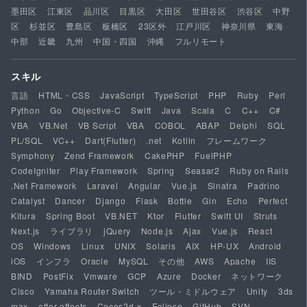
墨田区
江東区
品川区
目黒区
大田区
世田谷区
渋谷区
中野
区
杉並区
豊島区
板橋区
23区外
江戸川区
神奈川県
東海
中部
近畿
九州
中国・四国
沖縄
フルリモート
スキル
言語
HTML・CSS
JavaScript
TypeScript
PHP
Ruby
Perl
Python
Go
Objective-C
Swift
Java
Scala
C
C++
C#
VBA
VB.Net
VB Script
VBA
COBOL
ABAP
Delphi
SQL
PL/SQL
VC++
Dart(Flutter)
.net
Kotlin
フレームワーク
Symphony
Zend Framework
CakePHP
FuelPHP
CodeIgniter
Play Framework
Spring
Seasar2
Ruby on Rails
.Net Framework
Laravel
Angular
Vue.js
Sinatra
Padrino
Catalyst
Dancer
Django
Flask
Bottle
Gin
Echo
Perfect
Kitura
Spring Boot
VB.NET
Ktor
Flutter
Swift UI
Struts
Next.js
ライブラリ
jQuery
Node.js
Ajax
Vue.js
React
OS
Windows
Linux
UNIX
Solaris
AIX
HP-UX
Android
iOS
インフラ
Oracle
MySQL
その他
AWS
Apache
IIS
BIND
PostFix
Vmware
GCP
Azure
Docker
ネットワーク
Cisco
Yamaha Router Switch
ツール・ミドルウェア
Unity
3ds
max
after effects
Cocos2d-x
Eclipse
GitHub
SVN