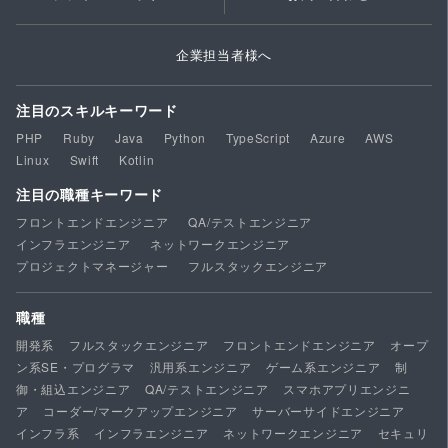
企業担当者様へ
注目のスキルキーワード
PHP
Ruby
Java
Python
TypeScript
Azure
AWS
Linux
Swift
Kotlin
注目の職種キーワード
フロントエンドエンジニア
QA/テストエンジニア
インフラエンジニア
ネットワークエンジニア
プロジェクトマネージャー
フルスタックエンジニア
職種
開発系
フルスタックエンジニア
フロントエンドエンジニア
オープ
ン系SE・プログラマ
汎用系エンジニア
ゲーム系エンジニア
制
御・組込エンジニア
QA/テストエンジニア
スマホアプリエンジニ
ア
コーダー/マークアップエンジニア
サーバーサイドエンジニア
インフラ系
インフラエンジニア
ネットワークエンジニア
セキュリ