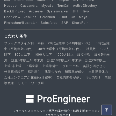
Hadoop
Cassandra
Mybatis
TomCat
ActiveDirectory
BackUP Exec
Arcserve
Systemwalker
JP1
Tivoli
OpenView
Jenkins
Selenium
JUnit
Git
Maya
Photoshop/illustrator
Salesforce
SAP
SharePoint
こだわり条件
フレックスタイム制
年齢
20代活躍中（平均年齢20代）
30代活躍
中（平均年齢30代）
40代活躍中（平均年齢40代）
社員数
100人
以下
300人以下
1000人以下
1000人以上
設立年数
設立5年未
満
設立5年以上10年未満
設立10年以上20年未満
設立20年以上
上場/非上場
上場企業
上場準備中
グローバル
英語が活かせる
外国籍相談可
福利厚生
残業少なめ
離職率が低い
土日祝日休み
女性エンジニアが在籍(or活躍中)
自社内開発が多い
BtoC向け
未経
験歓迎
リモートワーク可
フリーランスITエンジニア専門の案件紹介・転職支援エージェント
【プロエンジニア】