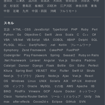
墨田区
江東区
品川区
目黒区
大田区
世田谷区
渋谷区
中野
区
杉並区
豊島区
板橋区
23区外
江戸川区
神奈川県
東海
中部
近畿
九州
中国・四国
沖縄
フルリモート
スキル
言語
HTML・CSS
JavaScript
TypeScript
PHP
Ruby
Perl
Python
Go
Objective-C
Swift
Java
Scala
C
C++
C#
VBA
VB.Net
VB Script
VBA
COBOL
ABAP
Delphi
SQL
PL/SQL
VC++
Dart(Flutter)
.net
Kotlin
フレームワーク
Symphony
Zend Framework
CakePHP
FuelPHP
CodeIgniter
Play Framework
Spring
Seasar2
Ruby on Rails
.Net Framework
Laravel
Angular
Vue.js
Sinatra
Padrino
Catalyst
Dancer
Django
Flask
Bottle
Gin
Echo
Perfect
Kitura
Spring Boot
VB.NET
Ktor
Flutter
Swift UI
Struts
Next.js
ライブラリ
jQuery
Node.js
Ajax
Vue.js
React
OS
Windows
Linux
UNIX
Solaris
AIX
HP-UX
Android
iOS
インフラ
Oracle
MySQL
その他
AWS
Apache
IIS
BIND
PostFix
Vmware
GCP
Azure
Docker
ネットワーク
Cisco
Yamaha Router Switch
ツール・ミドルウェア
Unity
3ds
max
after effects
Cocos2d-x
Eclipse
GitHub
SVN