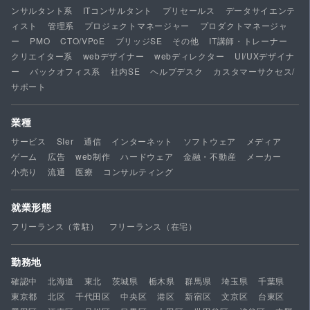
ンサルタント系
ITコンサルタント
プリセールス
データサイエンテ
ィスト
管理系
プロジェクトマネージャー
プロダクトマネージャ
ー
PMO
CTO/VPoE
ブリッジSE
その他
IT講師・トレーナー
クリエイター系
webデザイナー
webディレクター
UI/UXデザイナ
ー
バックオフィス系
社内SE
ヘルプデスク
カスタマーサクセス/
サポート
業種
サービス
SIer
通信
インターネット
ソフトウェア
メディア
ゲーム
広告
web制作
ハードウェア
金融・不動産
メーカー
小売り
流通
医療
コンサルティング
就業形態
フリーランス（常駐）
フリーランス（在宅）
勤務地
確認中
北海道
東北
茨城県
栃木県
群馬県
埼玉県
千葉県
東京都
北区
千代田区
中央区
港区
新宿区
文京区
台東区