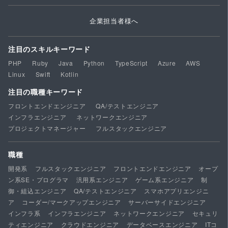
企業担当者様へ
注目のスキルキーワード
PHP
Ruby
Java
Python
TypeScript
Azure
AWS
Linux
Swift
Kotlin
注目の職種キーワード
フロントエンドエンジニア
QA/テストエンジニア
インフラエンジニア
ネットワークエンジニア
プロジェクトマネージャー
フルスタックエンジニア
職種
開発系
フルスタックエンジニア
フロントエンドエンジニア
オープ
ン系SE・プログラマ
汎用系エンジニア
ゲーム系エンジニア
制
御・組込エンジニア
QA/テストエンジニア
スマホアプリエンジニ
ア
コーダー/マークアップエンジニア
サーバーサイドエンジニア
インフラ系
インフラエンジニア
ネットワークエンジニア
セキュリ
ティエンジニア
クラウドエンジニア
データベースエンジニア
ITコ