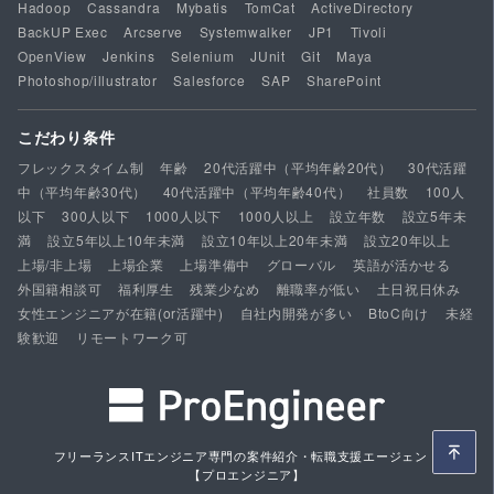
Hadoop
Cassandra
Mybatis
TomCat
ActiveDirectory
BackUP Exec
Arcserve
Systemwalker
JP1
Tivoli
OpenView
Jenkins
Selenium
JUnit
Git
Maya
Photoshop/illustrator
Salesforce
SAP
SharePoint
こだわり条件
フレックスタイム制
年齢
20代活躍中（平均年齢20代）
30代活躍
中（平均年齢30代）
40代活躍中（平均年齢40代）
社員数
100人
以下
300人以下
1000人以下
1000人以上
設立年数
設立5年未
満
設立5年以上10年未満
設立10年以上20年未満
設立20年以上
上場/非上場
上場企業
上場準備中
グローバル
英語が活かせる
外国籍相談可
福利厚生
残業少なめ
離職率が低い
土日祝日休み
女性エンジニアが在籍(or活躍中)
自社内開発が多い
BtoC向け
未経
験歓迎
リモートワーク可
フリーランスITエンジニア専門の案件紹介・転職支援エージェント
【プロエンジニア】