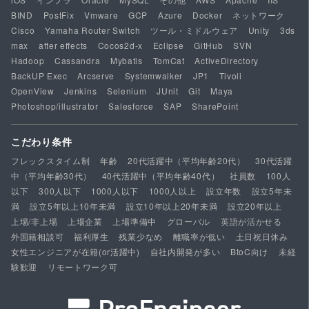
BIND
PostFix
Vmware
GCP
Azure
Docker
ネットワーク
Cisco
Yamaha Router Switch
ツール・ミドルウェア
Unity
3ds
max
after effects
Cocos2d-x
Eclipse
GitHub
SVN
Hadoop
Cassandra
Mybatis
TomCat
ActiveDirectory
BackUP Exec
Arcserve
Systemwalker
JP1
Tivoli
OpenView
Jenkins
Selenium
JUnit
Git
Maya
Photoshop/illustrator
Salesforce
SAP
SharePoint
こだわり条件
フレックスタイム制
年齢
20代活躍中（平均年齢20代）
30代活躍
中（平均年齢30代）
40代活躍中（平均年齢40代）
社員数
100人
以下
300人以下
1000人以下
1000人以上
設立年数
設立5年未
満
設立5年以上10年未満
設立10年以上20年未満
設立20年以上
上場/非上場
上場企業
上場準備中
グローバル
英語が活かせる
外国籍相談可
福利厚生
残業少なめ
離職率が低い
土日祝日休み
女性エンジニアが在籍(or活躍中)
自社内開発が多い
BtoC向け
未経
験歓迎
リモートワーク可