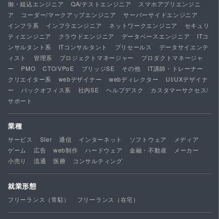
御・組込エンジニア
QA/テストエンジニア
スマホアプリエンジニ
ア
コーダー/マークアップエンジニア
サーバーサイドエンジニア
インフラ系
インフラエンジニア
ネットワークエンジニア
セキュリ
ティエンジニア
クラウドエンジニア
データベースエンジニア
ITコ
ンサルタント系
ITコンサルタント
プリセールス
データサイエンテ
ィスト
管理系
プロジェクトマネージャー
プロダクトマネージャ
ー
PMO
CTO/VPoE
ブリッジSE
その他
IT講師・トレーナー
クリエイター系
webデザイナー
webディレクター
UI/UXデザイナ
ー
バックオフィス系
社内SE
ヘルプデスク
カスタマーサクセス/
サポート
業種
サービス
SIer
通信
インターネット
ソフトウェア
メディア
ゲーム
広告
web制作
ハードウェア
金融・不動産
メーカー
小売り
流通
医療
コンサルティング
就業形態
フリーランス（常駐）
フリーランス（在宅）