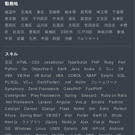
勤務地
確認中
北海道
東北
茨城県
栃木県
群馬県
埼玉県
千葉県
東京都
北区
千代田区
中央区
港区
新宿区
文京区
台東区
墨田区
江東区
品川区
目黒区
大田区
世田谷区
渋谷区
中野
区
杉並区
豊島区
板橋区
23区外
江戸川区
神奈川県
東海
中部
近畿
九州
中国・四国
沖縄
フルリモート
スキル
言語
HTML・CSS
JavaScript
TypeScript
PHP
Ruby
Perl
Python
Go
Objective-C
Swift
Java
Scala
C
C++
C#
VBA
VB.Net
VB Script
VBA
COBOL
ABAP
Delphi
SQL
PL/SQL
VC++
Dart(Flutter)
.net
Kotlin
フレームワーク
Symphony
Zend Framework
CakePHP
FuelPHP
CodeIgniter
Play Framework
Spring
Seasar2
Ruby on Rails
.Net Framework
Laravel
Angular
Vue.js
Sinatra
Padrino
Catalyst
Dancer
Django
Flask
Bottle
Gin
Echo
Perfect
Kitura
Spring Boot
VB.NET
Ktor
Flutter
Swift UI
Struts
Next.js
ライブラリ
jQuery
Node.js
Ajax
Vue.js
React
OS
Windows
Linux
UNIX
Solaris
AIX
HP-UX
Android
iOS
インフラ
Oracle
MySQL
その他
AWS
Apache
IIS