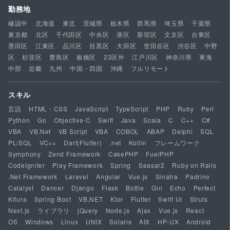
勤務地
確認中
北海道
東北
茨城県
栃木県
群馬県
埼玉県
千葉県
東京都
北区
千代田区
中央区
港区
新宿区
文京区
台東区
墨田区
江東区
品川区
目黒区
大田区
世田谷区
渋谷区
中野
区
杉並区
豊島区
板橋区
23区外
江戸川区
神奈川県
東海
中部
近畿
九州
中国・四国
沖縄
フルリモート
スキル
言語
HTML・CSS
JavaScript
TypeScript
PHP
Ruby
Perl
Python
Go
Objective-C
Swift
Java
Scala
C
C++
C#
VBA
VB.Net
VB Script
VBA
COBOL
ABAP
Delphi
SQL
PL/SQL
VC++
Dart(Flutter)
.net
Kotlin
フレームワーク
Symphony
Zend Framework
CakePHP
FuelPHP
CodeIgniter
Play Framework
Spring
Seasar2
Ruby on Rails
.Net Framework
Laravel
Angular
Vue.js
Sinatra
Padrino
Catalyst
Dancer
Django
Flask
Bottle
Gin
Echo
Perfect
Kitura
Spring Boot
VB.NET
Ktor
Flutter
Swift UI
Struts
Next.js
ライブラリ
jQuery
Node.js
Ajax
Vue.js
React
OS
Windows
Linux
UNIX
Solaris
AIX
HP-UX
Android