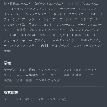
御・組込エンジニア
QA/テストエンジニア
スマホアプリエンジニ
ア
コーダー/マークアップエンジニア
サーバーサイドエンジニア
インフラ系
インフラエンジニア
ネットワークエンジニア
セキュリ
ティエンジニア
クラウドエンジニア
データベースエンジニア
ITコ
ンサルタント系
ITコンサルタント
プリセールス
データサイエンテ
ィスト
管理系
プロジェクトマネージャー
プロダクトマネージャ
ー
PMO
CTO/VPoE
ブリッジSE
その他
IT講師・トレーナー
クリエイター系
webデザイナー
webディレクター
UI/UXデザイナ
ー
バックオフィス系
社内SE
ヘルプデスク
カスタマーサクセス/
サポート
業種
サービス
SIer
通信
インターネット
ソフトウェア
メディア
ゲーム
広告
web制作
ハードウェア
金融・不動産
メーカー
小売り
流通
医療
コンサルティング
就業形態
フリーランス（常駐）
フリーランス（在宅）