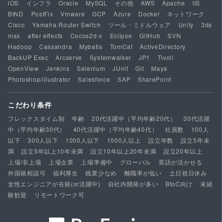
iOS
インフラ
Oracle
MySQL
その他
AWS
Apache
IIS
BIND
PostFix
Vmware
GCP
Azure
Docker
ネットワーク
Cisco
Yamaha Router Switch
ツール・ミドルウェア
Unity
3ds
max
after effects
Cocos2d-x
Eclipse
GitHub
SVN
Hadoop
Cassandra
Mybatis
TomCat
ActiveDirectory
BackUP Exec
Arcserve
Systemwalker
JP1
Tivoli
OpenView
Jenkins
Selenium
JUnit
Git
Maya
Photoshop/illustrator
Salesforce
SAP
SharePoint
こだわり条件
フレックスタイム制
年齢
20代活躍中（平均年齢20代）
30代活躍
中（平均年齢30代）
40代活躍中（平均年齢40代）
社員数
100人
以下
300人以下
1000人以下
1000人以上
設立年数
設立5年未
満
設立5年以上10年未満
設立10年以上20年未満
設立20年以上
上場/非上場
上場企業
上場準備中
グローバル
英語が活かせる
外国籍相談可
福利厚生
残業少なめ
離職率が低い
土日祝日休み
女性エンジニアが在籍(or活躍中)
自社内開発が多い
BtoC向け
未経
験歓迎
リモートワーク可