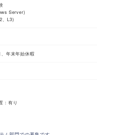
験
 Server)
、L3)
日、年末年始休暇
置：有り
テム部門での募集です。