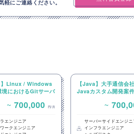
気軽にご連絡ください。
】Linux / Windows
【Java】大手通信会
境におけるGitサーバ
Javaカスタム開発案
CI/CD環境の構築案
~
~
700,000
700,
円/月
フラエンジニア
サーバーサイドエンジニ
トワークエンジニア
インフラエンジニア
ウドエンジニア
ヘルプデスク