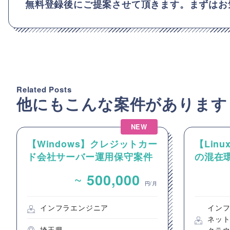
無料登録後にご提案させて頂きます。まずはお
Related Posts
他にもこんな案件があります
NEW
【Windows】クレジットカー
【Linux
ド会社サーバー運用保守案件
の混在環
ーおよび
~
500,000
件
円/月
インフラエンジニア
イン
ネッ
埼玉県
クラ