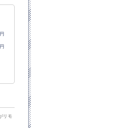
円
円
がリモ