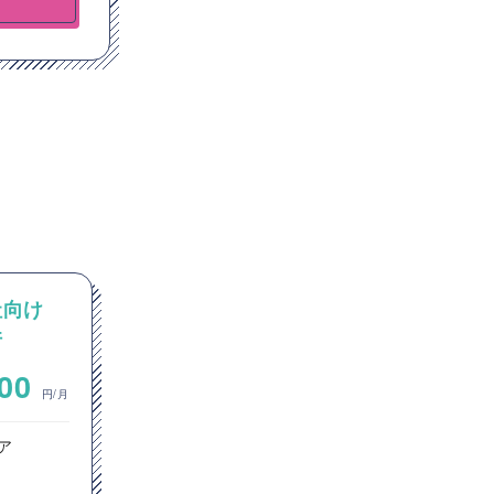
社向け
【PMO】金融・認証基盤業界
件
における認証局統合プロジェ
クトのPMO/プロジェクト推
~
000
1,000,000
進支援
円/月
円/月
ア
セキュリティエンジニア
ITコンサルタント
プロジェクトマネージャー