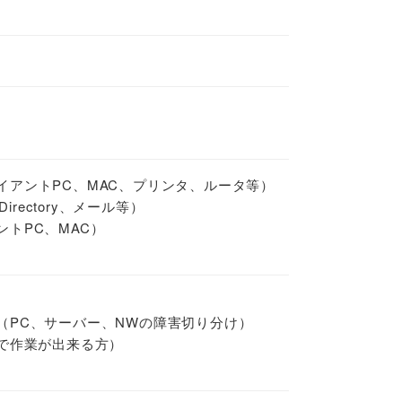
イアントPC、MAC、プリンタ、ルータ等）
irectory、メール等）
トPC、MAC）
（PC、サーバー、NWの障害切り分け）
称で作業が出来る方）