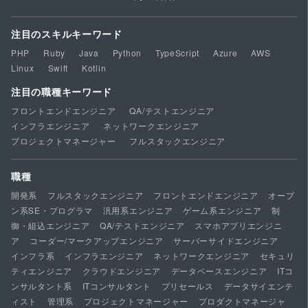
注目のスキルキーワード
PHP
Ruby
Java
Python
TypeScript
Azure
AWS
Linux
Swift
Kotlin
注目の職種キーワード
フロントエンドエンジニア
QA/テストエンジニア
インフラエンジニア
ネットワークエンジニア
プロジェクトマネージャー
フルスタックエンジニア
職種
開発系
フルスタックエンジニア
フロントエンドエンジニア
オープ
ン系SE・プログラマ
汎用系エンジニア
ゲーム系エンジニア
制
御・組込エンジニア
QA/テストエンジニア
スマホアプリエンジニ
ア
コーダー/マークアップエンジニア
サーバーサイドエンジニア
インフラ系
インフラエンジニア
ネットワークエンジニア
セキュリ
ティエンジニア
クラウドエンジニア
データベースエンジニア
ITコ
ンサルタント系
ITコンサルタント
プリセールス
データサイエンテ
ィスト
管理系
プロジェクトマネージャー
プロダクトマネージャ