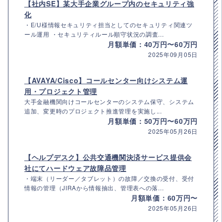
【社内SE】某大手企業グループ内のセキュリティ強
化
・E/U様情報セキュリティ担当としてのセキュリティ関連ツ
ール運用 ・セキュリティルール順守状況の調査...
月額単価：40万円〜60万円
2025年09月05日
【AVAYA/Cisco】コールセンター向けシステム運
用・プロジェクト管理
大手金融機関向けコールセンターのシステム保守、システム
追加、変更時のプロジェクト推進管理を実施し...
月額単価：50万円〜60万円
2025年05月26日
【ヘルプデスク】公共交通機関決済サービス提供会
社にてハードウェア故障品管理
・端末（リーダー／タブレット）の故障／交換の受付、受付
情報の管理（JIRAから情報抽出、管理表への落...
月額単価：60万円〜
2025年05月26日