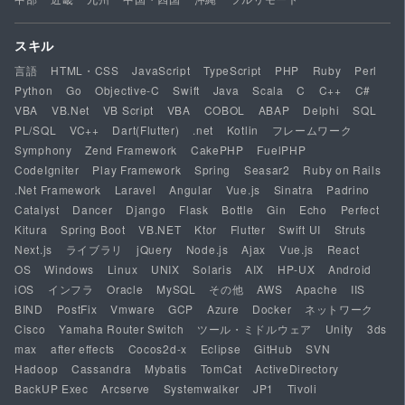
スキル
言語
HTML・CSS
JavaScript
TypeScript
PHP
Ruby
Perl
Python
Go
Objective-C
Swift
Java
Scala
C
C++
C#
VBA
VB.Net
VB Script
VBA
COBOL
ABAP
Delphi
SQL
PL/SQL
VC++
Dart(Flutter)
.net
Kotlin
フレームワーク
Symphony
Zend Framework
CakePHP
FuelPHP
CodeIgniter
Play Framework
Spring
Seasar2
Ruby on Rails
.Net Framework
Laravel
Angular
Vue.js
Sinatra
Padrino
Catalyst
Dancer
Django
Flask
Bottle
Gin
Echo
Perfect
Kitura
Spring Boot
VB.NET
Ktor
Flutter
Swift UI
Struts
Next.js
ライブラリ
jQuery
Node.js
Ajax
Vue.js
React
OS
Windows
Linux
UNIX
Solaris
AIX
HP-UX
Android
iOS
インフラ
Oracle
MySQL
その他
AWS
Apache
IIS
BIND
PostFix
Vmware
GCP
Azure
Docker
ネットワーク
Cisco
Yamaha Router Switch
ツール・ミドルウェア
Unity
3ds
max
after effects
Cocos2d-x
Eclipse
GitHub
SVN
Hadoop
Cassandra
Mybatis
TomCat
ActiveDirectory
BackUP Exec
Arcserve
Systemwalker
JP1
Tivoli