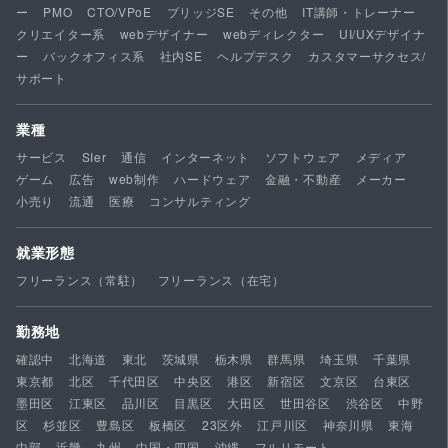
ー
PMO
CTO/VPoE
ブリッジSE
その他
IT講師・トレーナー
クリエイター系
webデザイナー
webディレクター
UI/UXデザイナ
ー
バックオフィス系
社内SE
ヘルプデスク
カスタマーサクセス/
サポート
業種
サービス
SIer
通信
インターネット
ソフトウェア
メディア
ゲーム
広告
web制作
ハードウェア
金融・不動産
メーカー
小売り
流通
医療
コンサルティング
就業形態
フリーランス（常駐）
フリーランス（在宅）
勤務地
確認中
北海道
東北
茨城県
栃木県
群馬県
埼玉県
千葉県
東京都
北区
千代田区
中央区
港区
新宿区
文京区
台東区
墨田区
江東区
品川区
目黒区
大田区
世田谷区
渋谷区
中野
区
杉並区
豊島区
板橋区
23区外
江戸川区
神奈川県
東海
中部
近畿
九州
中国・四国
沖縄
フルリモート