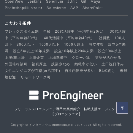
OpenView
Jenkins
Selenium
JUnit
Git
Maya
Photoshop/illustrator
Salesforce
SAP
SharePoint
こだわり条件
フレックスタイム制
年齢
20代活躍中（平均年齢20代）
30代活躍
中（平均年齢30代）
40代活躍中（平均年齢40代）
社員数
100人
以下
300人以下
1000人以下
1000人以上
設立年数
設立5年未
満
設立5年以上10年未満
設立10年以上20年未満
設立20年以上
上場/非上場
上場企業
上場準備中
グローバル
英語が活かせる
外国籍相談可
福利厚生
残業少なめ
離職率が低い
土日祝日休み
女性エンジニアが在籍(or活躍中)
自社内開発が多い
BtoC向け
未経
験歓迎
リモートワーク可
フリーランスITエンジニア専門の案件紹介・転職支援エージェント
【プロエンジニア】
Copyright© インターノウス internous,inc. 2005-2021 All rights reserved.