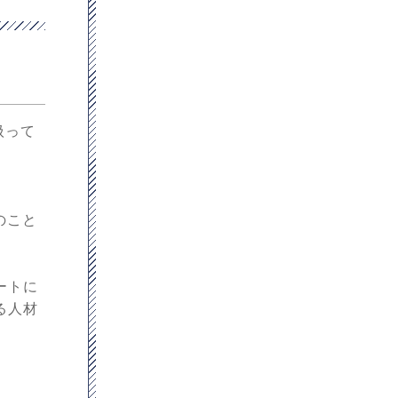
扱って
のこと
ートに
る人材