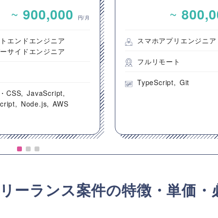
ンテンツ配信システム
を用いた新規モバイル
~
~
900,000
800,
ントエンド開発案件
開発案件
円/月
ントエンドエンジニア
スマホアプリエンジニア
バーサイドエンジニア
フルリモート
都
TypeScript
Git
・CSS
JavaScript
cript
Node.js
AWS
リーランス案件の特徴・単価・