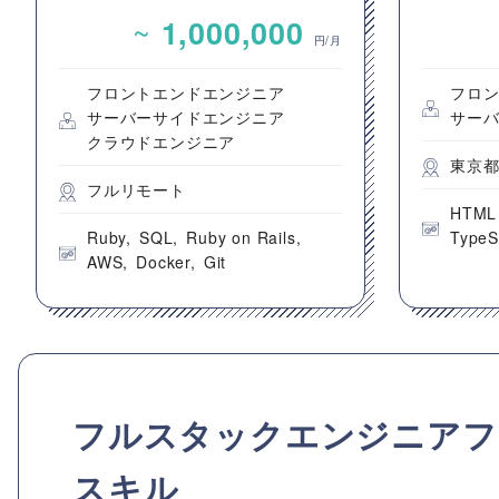
グプラットフォームのバック
動画コ
~
1,000,000
エンドエンジニア募集
のフロ
円/月
フロントエンドエンジニア
フロ
サーバーサイドエンジニア
サー
クラウドエンジニア
東京
フルリモート
HTML
Ruby
SQL
Ruby on Rails
TypeS
AWS
Docker
Git
フルスタックエンジニアフ
スキル