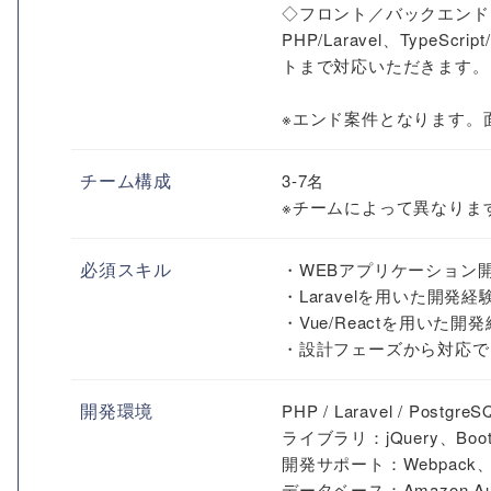
◇フロント／バックエンド
PHP/Laravel、Typ
トまで対応いただきます。
※エンド案件となります。
チーム構成
3-7名
※チームによって異なりま
必須スキル
・WEBアプリケーション
・Laravelを用いた開発経
・Vue/Reactを用いた開
・設計フェーズから対応で
開発環境
PHP / Laravel / PostgreSQ
ライブラリ：jQuery、Boots
開発サポート：Webpack、ES
データベース：Amazon Aur