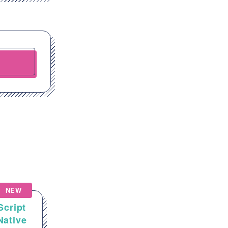
NEW
NEW
Script
【Salesforce】金融業向け
tive
Salesforce機能追加・拡張開