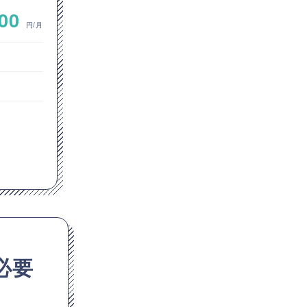
アプリ
発案件
~
000
800,000
円/月
円/月
フロントエンドエンジニア
オープン系SE・プログラマ
東京都
JavaScript
GitHub
Git
必要