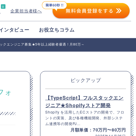
0
企業担当者様へ
プ
インタビュー
お役立ちコラム
・フルスタックエンジニア募集★5年以上経験者優遇！月80万～
ピックアップ
トフォ
【TypeScript】フルスタックエン
ジニア★Shopifyストア開発
Shopify を活用したECストアの開発で、フロ
ントの実装、及び各種機能開発、外部システ
ム連携等の開発PJ...
月額単価：70万円〜80万円
2025年11月26日