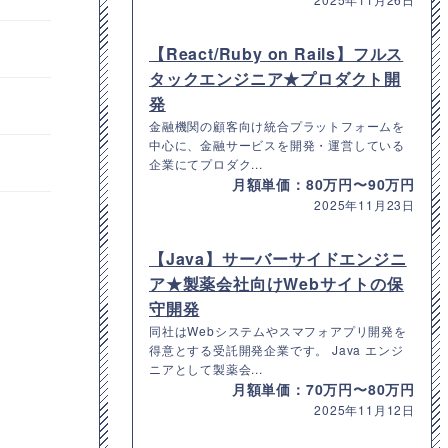
【React/Ruby on Rails】フルス
タックエンジニア★プロダクト開
発
金融機関の顧客向け統合プラットフォームを
中心に、金融サービスを開発・運営している
企業にてプロダク...
月額単価：80万円〜90万円
2025年11月23日
【Java】サーバーサイドエンジニ
ア★製薬会社向けWebサイトの保
守開発
同社はWebシステムやスマフォアプリ開発を
得意とする受託開発企業です。 Java エンジ
ニアとして製薬会...
月額単価：70万円〜80万円
2025年11月12日