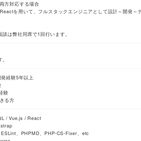
両方対応する場合
eScript/Reactを用いて、フルスタックエンジニアとして設計～開発～
面談は弊社同席で1回行います。
す。
開発経験5年以上
験
発経験
きる方
L / Vue.js / React
trap
Lint、PHPMD、PHP-CS-Fixer、etc
ora