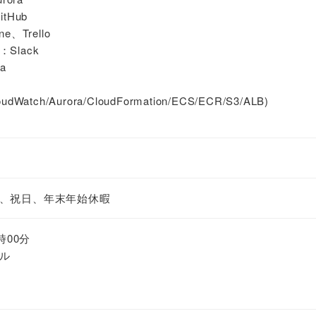
tHub
、Trello
Slack
a
loudWatch/Aurora/CloudFormation/ECS/ECR/S3/ALB)
、祝日、年末年始休暇
時00分
ル