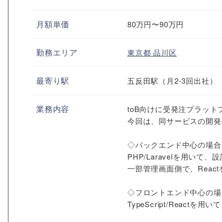
月額単価
80万円〜90万円
勤務エリア
東京都
品川区
最寄り駅
五反田駅（月2-3回出社）
業務内容
toB向けに受発注プラッ
今回は、同サービスの開発
◇バックエンド中心の場合
PHP/Laravelを用い
一部管理画面側で、Reac
◇フロントエンド中心の場
TypeScript/Reac