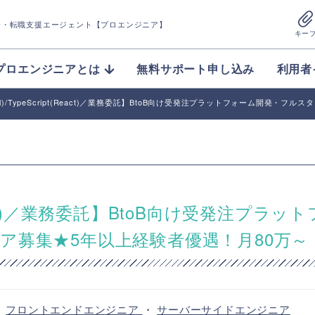
介
・転職支援エージェント【プロエンジニア】
キー
プロエンジニアとは
無料サポート申し込み
利用者
avel)/TypeScript(React)／業務委託】BtoB向け受発注プラットフォーム開発
pt(React)／業務委託】BtoB向け受発注プラッ
ア募集★5年以上経験者優遇！月80万～
・
フロントエンドエンジニア
・
サーバーサイドエンジニア