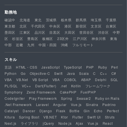
勤務地
確認中
北海道
東北
茨城県
栃木県
群馬県
埼玉県
千葉県
東京都
北区
千代田区
中央区
港区
新宿区
文京区
台東区
墨田区
江東区
品川区
目黒区
大田区
世田谷区
渋谷区
中野
区
杉並区
豊島区
板橋区
23区外
江戸川区
神奈川県
東海
中部
近畿
九州
中国・四国
沖縄
フルリモート
スキル
言語
HTML・CSS
JavaScript
TypeScript
PHP
Ruby
Perl
Python
Go
Objective-C
Swift
Java
Scala
C
C++
C#
VBA
VB.Net
VB Script
VBA
COBOL
ABAP
Delphi
SQL
PL/SQL
VC++
Dart(Flutter)
.net
Kotlin
フレームワーク
Symphony
Zend Framework
CakePHP
FuelPHP
CodeIgniter
Play Framework
Spring
Seasar2
Ruby on Rails
.Net Framework
Laravel
Angular
Vue.js
Sinatra
Padrino
Catalyst
Dancer
Django
Flask
Bottle
Gin
Echo
Perfect
Kitura
Spring Boot
VB.NET
Ktor
Flutter
Swift UI
Struts
Next.js
ライブラリ
jQuery
Node.js
Ajax
Vue.js
React