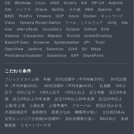
OS
Windows
Linux
UNIX
Solaris
AIX
HP-UX
Android
iOS
インフラ
Oracle
MySQL
その他
AWS
Apache
IIS
BIND
PostFix
Vmware
GCP
Azure
Docker
ネットワーク
Cisco
Yamaha Router Switch
ツール・ミドルウェア
Unity
3ds
max
after effects
Cocos2d-x
Eclipse
GitHub
SVN
Hadoop
Cassandra
Mybatis
TomCat
ActiveDirectory
BackUP Exec
Arcserve
Systemwalker
JP1
Tivoli
OpenView
Jenkins
Selenium
JUnit
Git
Maya
Photoshop/illustrator
Salesforce
SAP
SharePoint
こだわり条件
フレックスタイム制
年齢
20代活躍中（平均年齢20代）
30代活躍
中（平均年齢30代）
40代活躍中（平均年齢40代）
社員数
100人
以下
300人以下
1000人以下
1000人以上
設立年数
設立5年未
満
設立5年以上10年未満
設立10年以上20年未満
設立20年以上
上場/非上場
上場企業
上場準備中
グローバル
英語が活かせる
外国籍相談可
福利厚生
残業少なめ
離職率が低い
土日祝日休み
女性エンジニアが在籍(or活躍中)
自社内開発が多い
BtoC向け
未経
験歓迎
リモートワーク可