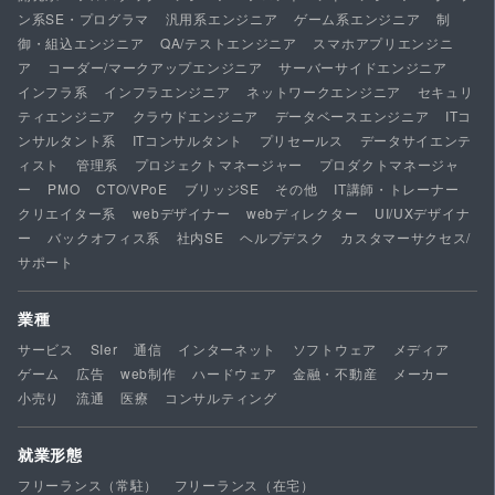
ン系SE・プログラマ
汎用系エンジニア
ゲーム系エンジニア
制
御・組込エンジニア
QA/テストエンジニア
スマホアプリエンジニ
ア
コーダー/マークアップエンジニア
サーバーサイドエンジニア
インフラ系
インフラエンジニア
ネットワークエンジニア
セキュリ
ティエンジニア
クラウドエンジニア
データベースエンジニア
ITコ
ンサルタント系
ITコンサルタント
プリセールス
データサイエンテ
ィスト
管理系
プロジェクトマネージャー
プロダクトマネージャ
ー
PMO
CTO/VPoE
ブリッジSE
その他
IT講師・トレーナー
クリエイター系
webデザイナー
webディレクター
UI/UXデザイナ
ー
バックオフィス系
社内SE
ヘルプデスク
カスタマーサクセス/
サポート
業種
サービス
SIer
通信
インターネット
ソフトウェア
メディア
ゲーム
広告
web制作
ハードウェア
金融・不動産
メーカー
小売り
流通
医療
コンサルティング
就業形態
フリーランス（常駐）
フリーランス（在宅）