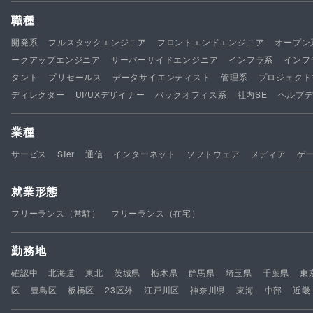
職種
開発系
フルスタックエンジニア
フロントエンドエンジニア
オープン
ークアップエンジニア
サーバーサイドエンジニア
インフラ系
インフ
タント
プリセールス
データサイエンティスト
管理系
プロジェクト
ディレクター
UI/UXデザイナー
バックオフィス系
社内SE
ヘルプ
業種
サービス
SIer
通信
インターネット
ソフトウェア
メディア
ゲ
就業形態
フリーランス（常駐）
フリーランス（在宅）
勤務地
確認中
北海道
東北
茨城県
栃木県
群馬県
埼玉県
千葉県
東
区
豊島区
板橋区
23区外
江戸川区
神奈川県
東海
中部
近畿