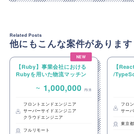
Related Posts
他にもこんな案件があります
NEW
【Ruby】事業会社における
【React
Rubyを用いた物流マッチン
/Type
グプラットフォームのバック
動画コ
~
1,000,000
エンドエンジニア募集
のフロ
円/月
フロントエンドエンジニア
フロ
サーバーサイドエンジニア
サー
クラウドエンジニア
東京
フルリモート