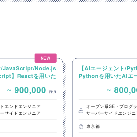
NEW
/JavaScript/Node.js
【AIエージェント/Pyt
Script】Reactを用いた
Pythonを用いたAI
ンテンツ配信システム
ント設計・開発案件
~
~
900,000
800,
ントエンド開発案件
円/月
ントエンドエンジニア
オープン系SE・プログ
バーサイドエンジニア
サーバーサイドエンジニ
都
東京都