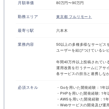
月額単価
80万円〜90万円
勤務エリア
東京都
フルリモート
最寄り駅
六本木
業務内容
50以上の多種多様なサービス
ユーザーを結びつけているレ
年間40万件以上投稿されてい
運用改善を行うチームにアサ
各サービスの担当と連携しな
必須スキル
・Goを用いた開発経験：1年
・PHPを用いた開発経験: 1年
・AWSを用いた開発経験：1
・Webサービスの開発及び運