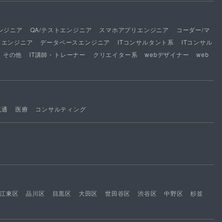
ンジニア
QA/テストエンジニア
スマホアプリエンジニア
コーダー/マ
ドエンジニア
データベースエンジニア
ITコンサルタント系
ITコンサル
その他
IT講師・トレーナー
クリエイター系
webデザイナー
web
流通
医療
コンサルティング
江東区
品川区
目黒区
大田区
世田谷区
渋谷区
中野区
杉並