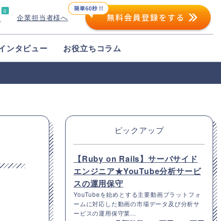
0
企業担当者様へ
プ
インタビュー
お役立ちコラム
ピックアップ
【Ruby on Rails】サーバサイド
エンジニア★YouTube分析サービ
スの運用保守
YouTubeを始めとする主要動画プラットフォ
ームに対応した動画の市場データ及び分析サ
ービスの運用保守業...