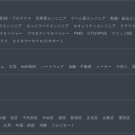
系SE・プログラマ
汎用系エンジニア
ゲーム系エンジニア
制御・組込エ
ラエンジニア
ネットワークエンジニア
セキュリティエンジニア
クラウ
マネージャー
プロダクトマネージャー
PMO
CTO/VPoE
ブリッジSE
デスク
カスタマーサクセス/サポート
ーム
広告
web制作
ハードウェア
金融・不動産
メーカー
小売り
京都
北区
千代田区
中央区
港区
新宿区
文京区
台東区
墨田区
九州
中国・四国
沖縄
フルリモート