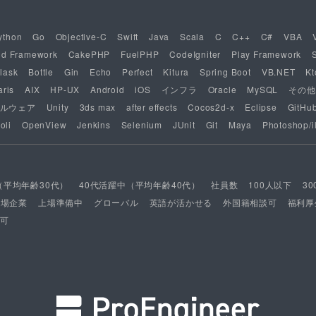
ython
Go
Objective-C
Swift
Java
Scala
C
C++
C#
VBA
nd Framework
CakePHP
FuelPHP
CodeIgniter
Play Framework
lask
Bottle
Gin
Echo
Perfect
Kitura
Spring Boot
VB.NET
Kt
aris
AIX
HP-UX
Android
iOS
インフラ
Oracle
MySQL
その他
ルウェア
Unity
3ds max
after effects
Cocos2d-x
Eclipse
GitHu
oli
OpenView
Jenkins
Selenium
JUnit
Git
Maya
Photoshop/il
（平均年齢30代）
40代活躍中（平均年齢40代）
社員数
100人以下
3
上場企業
上場準備中
グローバル
英語が活かせる
外国籍相談可
福利厚
可