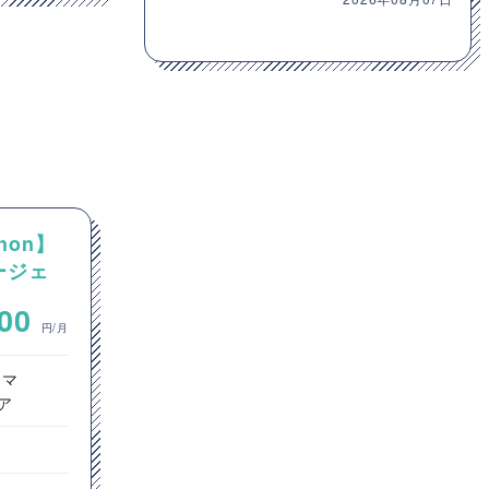
hon】
【Java】大手通信会社向け
エージェ
Javaカスタム開発案件
~
000
700,000
円/月
円/月
ラマ
サーバーサイドエンジニア
ア
インフラエンジニア
ヘルプデスク
東京都