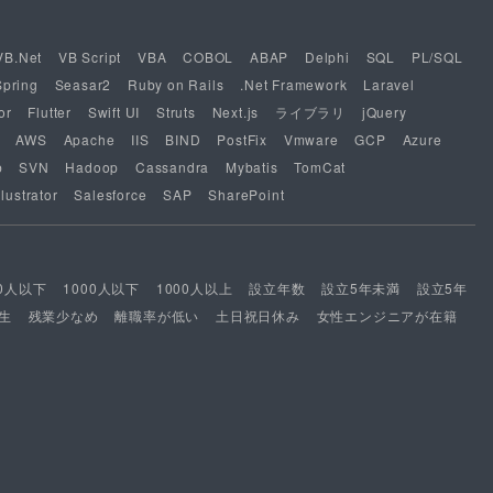
VB.Net
VB Script
VBA
COBOL
ABAP
Delphi
SQL
PL/SQL
Spring
Seasar2
Ruby on Rails
.Net Framework
Laravel
or
Flutter
Swift UI
Struts
Next.js
ライブラリ
jQuery
AWS
Apache
IIS
BIND
PostFix
Vmware
GCP
Azure
b
SVN
Hadoop
Cassandra
Mybatis
TomCat
lustrator
Salesforce
SAP
SharePoint
00人以下
1000人以下
1000人以上
設立年数
設立5年未満
設立5年
生
残業少なめ
離職率が低い
土日祝日休み
女性エンジニアが在籍