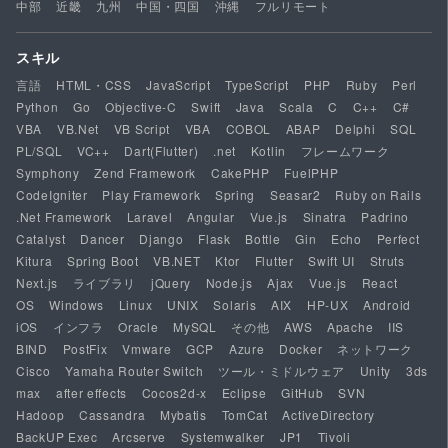
中部
近畿
九州
中国・四国
沖縄
フルリモート
スキル
言語
HTML・CSS
JavaScript
TypeScript
PHP
Ruby
Perl
Python
Go
Objective-C
Swift
Java
Scala
C
C++
C#
VBA
VB.Net
VB Script
VBA
COBOL
ABAP
Delphi
SQL
PL/SQL
VC++
Dart(Flutter)
.net
Kotlin
フレームワーク
Symphony
Zend Framework
CakePHP
FuelPHP
CodeIgniter
Play Framework
Spring
Seasar2
Ruby on Rails
.Net Framework
Laravel
Angular
Vue.js
Sinatra
Padrino
Catalyst
Dancer
Django
Flask
Bottle
Gin
Echo
Perfect
Kitura
Spring Boot
VB.NET
Ktor
Flutter
Swift UI
Struts
Next.js
ライブラリ
jQuery
Node.js
Ajax
Vue.js
React
OS
Windows
Linux
UNIX
Solaris
AIX
HP-UX
Android
iOS
インフラ
Oracle
MySQL
その他
AWS
Apache
IIS
BIND
PostFix
Vmware
GCP
Azure
Docker
ネットワーク
Cisco
Yamaha Router Switch
ツール・ミドルウェア
Unity
3ds
max
after effects
Cocos2d-x
Eclipse
GitHub
SVN
Hadoop
Cassandra
Mybatis
TomCat
ActiveDirectory
BackUP Exec
Arcserve
Systemwalker
JP1
Tivoli