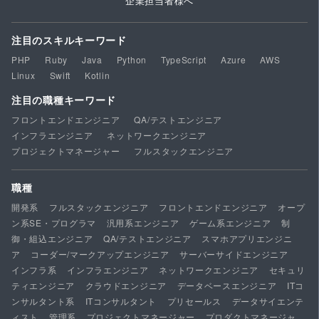
企業担当者様へ
注目のスキルキーワード
PHP
Ruby
Java
Python
TypeScript
Azure
AWS
Linux
Swift
Kotlin
注目の職種キーワード
フロントエンドエンジニア
QA/テストエンジニア
インフラエンジニア
ネットワークエンジニア
プロジェクトマネージャー
フルスタックエンジニア
職種
開発系
フルスタックエンジニア
フロントエンドエンジニア
オープ
ン系SE・プログラマ
汎用系エンジニア
ゲーム系エンジニア
制
御・組込エンジニア
QA/テストエンジニア
スマホアプリエンジニ
ア
コーダー/マークアップエンジニア
サーバーサイドエンジニア
インフラ系
インフラエンジニア
ネットワークエンジニア
セキュリ
ティエンジニア
クラウドエンジニア
データベースエンジニア
ITコ
ンサルタント系
ITコンサルタント
プリセールス
データサイエンテ
ィスト
管理系
プロジェクトマネージャー
プロダクトマネージャ