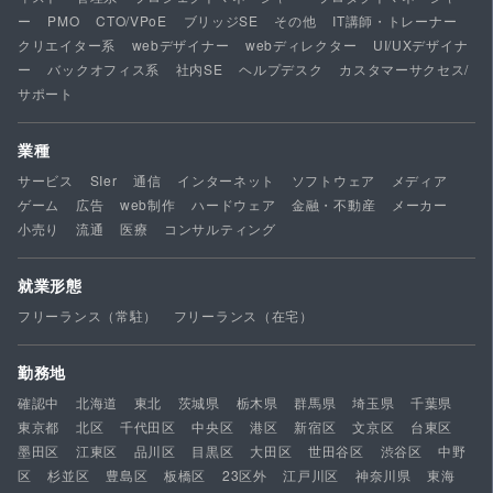
ー
PMO
CTO/VPoE
ブリッジSE
その他
IT講師・トレーナー
クリエイター系
webデザイナー
webディレクター
UI/UXデザイナ
ー
バックオフィス系
社内SE
ヘルプデスク
カスタマーサクセス/
サポート
業種
サービス
SIer
通信
インターネット
ソフトウェア
メディア
ゲーム
広告
web制作
ハードウェア
金融・不動産
メーカー
小売り
流通
医療
コンサルティング
就業形態
フリーランス（常駐）
フリーランス（在宅）
勤務地
確認中
北海道
東北
茨城県
栃木県
群馬県
埼玉県
千葉県
東京都
北区
千代田区
中央区
港区
新宿区
文京区
台東区
墨田区
江東区
品川区
目黒区
大田区
世田谷区
渋谷区
中野
区
杉並区
豊島区
板橋区
23区外
江戸川区
神奈川県
東海