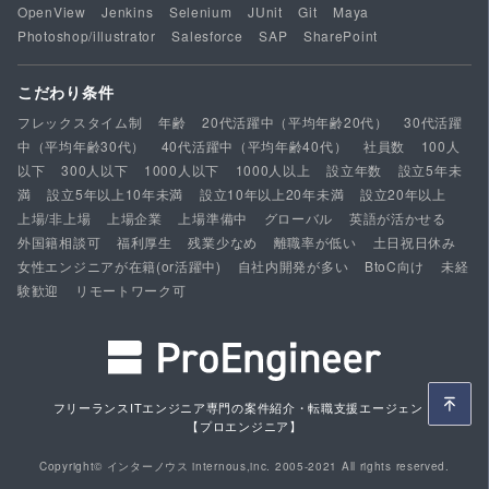
OpenView
Jenkins
Selenium
JUnit
Git
Maya
Photoshop/illustrator
Salesforce
SAP
SharePoint
こだわり条件
フレックスタイム制
年齢
20代活躍中（平均年齢20代）
30代活躍
中（平均年齢30代）
40代活躍中（平均年齢40代）
社員数
100人
以下
300人以下
1000人以下
1000人以上
設立年数
設立5年未
満
設立5年以上10年未満
設立10年以上20年未満
設立20年以上
上場/非上場
上場企業
上場準備中
グローバル
英語が活かせる
外国籍相談可
福利厚生
残業少なめ
離職率が低い
土日祝日休み
女性エンジニアが在籍(or活躍中)
自社内開発が多い
BtoC向け
未経
験歓迎
リモートワーク可
フリーランスITエンジニア専門の案件紹介・転職支援エージェント
【プロエンジニア】
Copyright© インターノウス internous,inc. 2005-2021 All rights reserved.