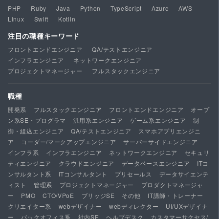
PHP
Ruby
Java
Python
TypeScript
Azure
AWS
Linux
Swift
Kotlin
注目の職種キーワード
フロントエンドエンジニア
QA/テストエンジニア
インフラエンジニア
ネットワークエンジニア
プロジェクトマネージャー
フルスタックエンジニア
職種
開発系
フルスタックエンジニア
フロントエンドエンジニア
オープ
ン系SE・プログラマ
汎用系エンジニア
ゲーム系エンジニア
制
御・組込エンジニア
QA/テストエンジニア
スマホアプリエンジニ
ア
コーダー/マークアップエンジニア
サーバーサイドエンジニア
インフラ系
インフラエンジニア
ネットワークエンジニア
セキュリ
ティエンジニア
クラウドエンジニア
データベースエンジニア
ITコ
ンサルタント系
ITコンサルタント
プリセールス
データサイエンテ
ィスト
管理系
プロジェクトマネージャー
プロダクトマネージャ
ー
PMO
CTO/VPoE
ブリッジSE
その他
IT講師・トレーナー
クリエイター系
webデザイナー
webディレクター
UI/UXデザイナ
ー
バックオフィス系
社内SE
ヘルプデスク
カスタマーサクセス/