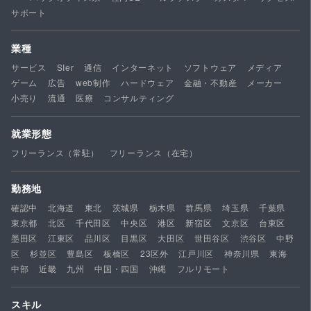
サポート
業種
サービス
SIer
通信
インターネット
ソフトウェア
メディア
ゲーム
広告
web制作
ハードウェア
金融・不動産
メーカー
小売り
流通
医療
コンサルティング
就業形態
フリーランス（常駐）
フリーランス（在宅）
勤務地
確認中
北海道
東北
茨城県
栃木県
群馬県
埼玉県
千葉県
東京都
北区
千代田区
中央区
港区
新宿区
文京区
台東区
墨田区
江東区
品川区
目黒区
大田区
世田谷区
渋谷区
中野
区
杉並区
豊島区
板橋区
23区外
江戸川区
神奈川県
東海
中部
近畿
九州
中国・四国
沖縄
フルリモート
スキル