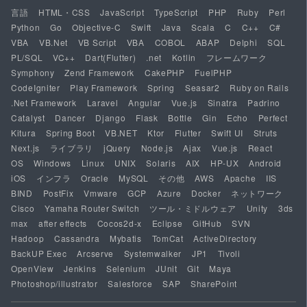
言語
HTML・CSS
JavaScript
TypeScript
PHP
Ruby
Perl
Python
Go
Objective-C
Swift
Java
Scala
C
C++
C#
VBA
VB.Net
VB Script
VBA
COBOL
ABAP
Delphi
SQL
PL/SQL
VC++
Dart(Flutter)
.net
Kotlin
フレームワーク
Symphony
Zend Framework
CakePHP
FuelPHP
CodeIgniter
Play Framework
Spring
Seasar2
Ruby on Rails
.Net Framework
Laravel
Angular
Vue.js
Sinatra
Padrino
Catalyst
Dancer
Django
Flask
Bottle
Gin
Echo
Perfect
Kitura
Spring Boot
VB.NET
Ktor
Flutter
Swift UI
Struts
Next.js
ライブラリ
jQuery
Node.js
Ajax
Vue.js
React
OS
Windows
Linux
UNIX
Solaris
AIX
HP-UX
Android
iOS
インフラ
Oracle
MySQL
その他
AWS
Apache
IIS
BIND
PostFix
Vmware
GCP
Azure
Docker
ネットワーク
Cisco
Yamaha Router Switch
ツール・ミドルウェア
Unity
3ds
max
after effects
Cocos2d-x
Eclipse
GitHub
SVN
Hadoop
Cassandra
Mybatis
TomCat
ActiveDirectory
BackUP Exec
Arcserve
Systemwalker
JP1
Tivoli
OpenView
Jenkins
Selenium
JUnit
Git
Maya
Photoshop/illustrator
Salesforce
SAP
SharePoint