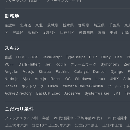
フリーランス（常駐）
フリーランス（在宅）
勤務地
確認中
北海道
東北
茨城県
栃木県
群馬県
埼玉県
千葉県
東
区
豊島区
板橋区
23区外
江戸川区
神奈川県
東海
中部
近畿
スキル
言語
HTML・CSS
JavaScript
TypeScript
PHP
Ruby
Perl
P
VC++
Dart(Flutter)
.net
Kotlin
フレームワーク
Symphony
Ze
Angular
Vue.js
Sinatra
Padrino
Catalyst
Dancer
Django
F
Node.js
Ajax
Vue.js
React
OS
Windows
Linux
UNIX
Sol
Docker
ネットワーク
Cisco
Yamaha Router Switch
ツール・ミド
ActiveDirectory
BackUP Exec
Arcserve
Systemwalker
JP1
Tiv
こだわり条件
フレックスタイム制
年齢
20代活躍中（平均年齢20代）
30代活躍中
以上10年未満
設立10年以上20年未満
設立20年以上
上場/非上場