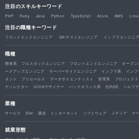
注目のスキルキーワード
PHP
Ruby
Java
Python
TypeScript
Azure
AWS
Linu
注目の職種キーワード
フロントエンドエンジニア
QA/テストエンジニア
インフラエンジニ
職種
開発系
フルスタックエンジニア
フロントエンドエンジニア
オープン
ークアップエンジニア
サーバーサイドエンジニア
インフラ系
インフ
タント
プリセールス
データサイエンティスト
管理系
プロジェクト
ディレクター
UI/UXデザイナー
バックオフィス系
社内SE
ヘルプ
業種
サービス
SIer
通信
インターネット
ソフトウェア
メディア
ゲ
就業形態