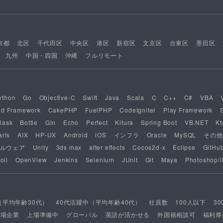
京都
北区
千代田区
中央区
港区
新宿区
文京区
台東区
墨田区
九州
中国・四国
沖縄
フルリモート
ython
Go
Objective-C
Swift
Java
Scala
C
C++
C#
VBA
nd Framework
CakePHP
FuelPHP
CodeIgniter
Play Framework
lask
Bottle
Gin
Echo
Perfect
Kitura
Spring Boot
VB.NET
Kt
aris
AIX
HP-UX
Android
iOS
インフラ
Oracle
MySQL
その他
ルウェア
Unity
3ds max
after effects
Cocos2d-x
Eclipse
GitHu
oli
OpenView
Jenkins
Selenium
JUnit
Git
Maya
Photoshop/il
（平均年齢30代）
40代活躍中（平均年齢40代）
社員数
100人以下
3
上場企業
上場準備中
グローバル
英語が活かせる
外国籍相談可
福利厚