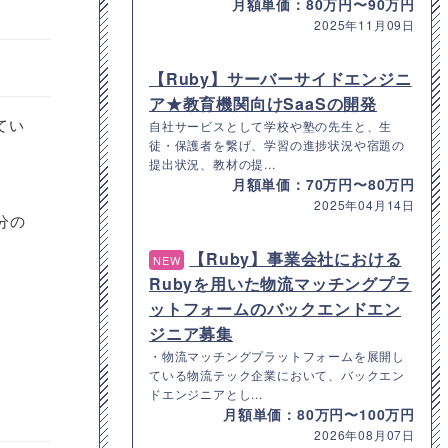
月額単価：80万円〜90万円
2025年11月09日
【Ruby】サーバーサイドエンジニ
ア★教育機関向けSaaSの開発
てい
自社サービスとして学校や塾の先生と、生
徒・保護者を繋げ、学習の進捗状況や宿題の
提出状況、教材の提...
月額単価：70万円〜80万円
2025年04月14日
分の
【Ruby】事業会社における
NEW
Rubyを用いた物流マッチングプラ
ットフォームのバックエンドエン
ジニア募集
・物流マッチングプラットフォームを展開し
ている物流テック企業において、バックエン
ドエンジニアとし...
月額単価：80万円〜100万円
2026年08月07日