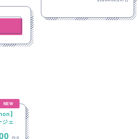
NEW
hon】
【Java】大手通信会社向け
エージェ
Javaカスタム開発案件
~
000
700,000
円/月
円/月