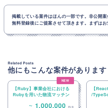
掲載している案件はほんの一部です。非公開案
無料登録後にご提案させて頂きます。まずはお
Related Posts
他にもこんな案件があります
NEW
【Ruby】事業会社における
【React
Rubyを用いた物流マッチン
/Type
グプラットフォームのバック
動画コ
~
1,000,000
エンドエンジニア募集
のフロ
円/月