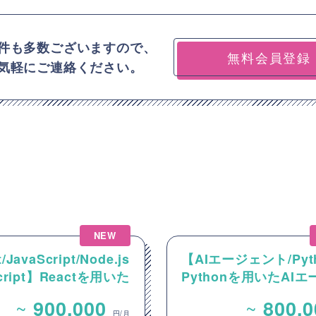
件も多数ございますので、
無料会員登録
気軽にご連絡ください。
NEW
/JavaScript/Node.js
【AIエージェント/Pyt
Script】Reactを用いた
Pythonを用いたAI
ンテンツ配信システム
ント設計・開発案件
~
~
900,000
800,
ントエンド開発案件
円/月