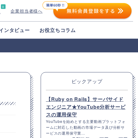
0
企業担当者様へ
プ
インタビュー
お役立ちコラム
ピックアップ
【Ruby on Rails】サーバサイド
エンジニア★YouTube分析サービ
スの運用保守
YouTubeを始めとする主要動画プラットフォ
ームに対応した動画の市場データ及び分析サ
ービスの運用保守業...