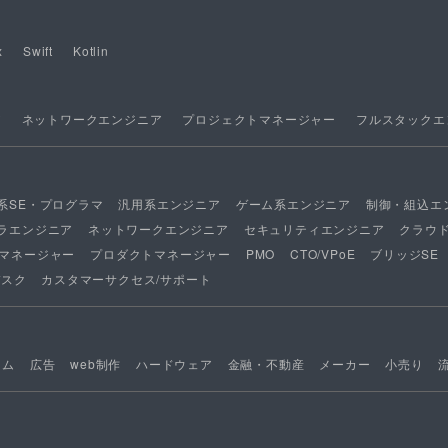
x
Swift
Kotlin
ア
ネットワークエンジニア
プロジェクトマネージャー
フルスタックエ
系SE・プログラマ
汎用系エンジニア
ゲーム系エンジニア
制御・組込エ
ラエンジニア
ネットワークエンジニア
セキュリティエンジニア
クラウ
マネージャー
プロダクトマネージャー
PMO
CTO/VPoE
ブリッジSE
デスク
カスタマーサクセス/サポート
ーム
広告
web制作
ハードウェア
金融・不動産
メーカー
小売り