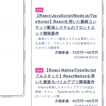
NEW
【React/JavaScript/Node.js/Typ
eScript】Reactを用いた動画コン
テンツ配信システムのフロントエ
ンド開発案件
・動画コンテンツ配信システムを運営してい
る企業にて、フロントサイトのお客様向けカ
スタマイズ開発作...
月額単価：70万円〜90万円
2026年08月07日
【React Native/TypeScript
NEW
フルスタック】ReactNativeを用
いた新規モバイルアプリ開発案件
・Expoを利用したネイティブアプリの設計・
開発・テスト ・TypeScriptを用いたAPIおよ
びバックエンド開...
月額単価：50万円〜80万円
2026年08月07日