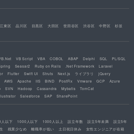
江東区
品川区
目黒区
大田区
世田谷区
渋谷区
中野区
杉並
VB.Net
VB Script
VBA
COBOL
ABAP
Delphi
SQL
PL/SQL
Spring
Seasar2
Ruby on Rails
.Net Framework
Laravel
or
Flutter
Swift UI
Struts
Next.js
ライブラリ
jQuery
AWS
Apache
IIS
BIND
PostFix
Vmware
GCP
Azure
b
SVN
Hadoop
Cassandra
Mybatis
TomCat
lustrator
Salesforce
SAP
SharePoint
00人以下
1000人以下
1000人以上
設立年数
設立5年未満
設立5年
生
残業少なめ
離職率が低い
土日祝日休み
女性エンジニアが在籍