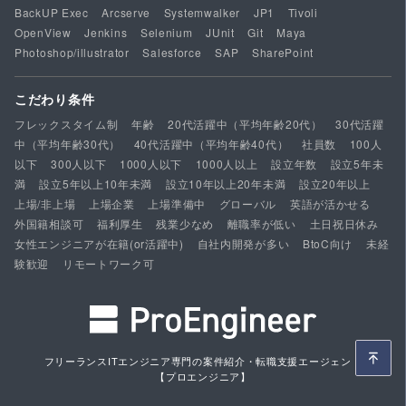
BackUP Exec
Arcserve
Systemwalker
JP1
Tivoli
OpenView
Jenkins
Selenium
JUnit
Git
Maya
Photoshop/illustrator
Salesforce
SAP
SharePoint
こだわり条件
フレックスタイム制
年齢
20代活躍中（平均年齢20代）
30代活躍
中（平均年齢30代）
40代活躍中（平均年齢40代）
社員数
100人
以下
300人以下
1000人以下
1000人以上
設立年数
設立5年未
満
設立5年以上10年未満
設立10年以上20年未満
設立20年以上
上場/非上場
上場企業
上場準備中
グローバル
英語が活かせる
外国籍相談可
福利厚生
残業少なめ
離職率が低い
土日祝日休み
女性エンジニアが在籍(or活躍中)
自社内開発が多い
BtoC向け
未経
験歓迎
リモートワーク可
フリーランスITエンジニア専門の案件紹介・転職支援エージェント
【プロエンジニア】