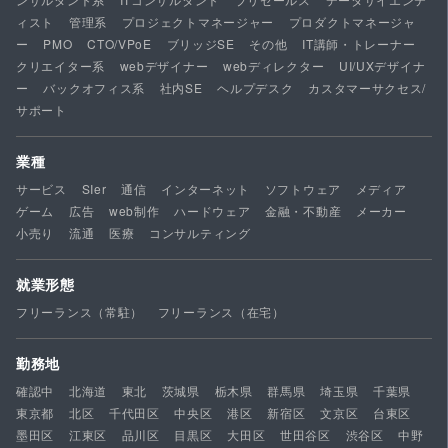
ィスト
管理系
プロジェクトマネージャー
プロダクトマネージャ
ー
PMO
CTO/VPoE
ブリッジSE
その他
IT講師・トレーナー
クリエイター系
webデザイナー
webディレクター
UI/UXデザイナ
ー
バックオフィス系
社内SE
ヘルプデスク
カスタマーサクセス/
サポート
業種
サービス
SIer
通信
インターネット
ソフトウェア
メディア
ゲーム
広告
web制作
ハードウェア
金融・不動産
メーカー
小売り
流通
医療
コンサルティング
就業形態
フリーランス（常駐）
フリーランス（在宅）
勤務地
確認中
北海道
東北
茨城県
栃木県
群馬県
埼玉県
千葉県
東京都
北区
千代田区
中央区
港区
新宿区
文京区
台東区
墨田区
江東区
品川区
目黒区
大田区
世田谷区
渋谷区
中野