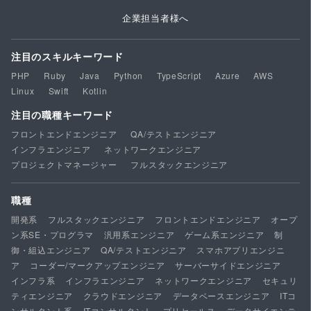
企業担当者様へ
注目のスキルキーワード
PHP
Ruby
Java
Python
TypeScript
Azure
AWS
Linux
Swift
Kotlin
注目の職種キーワード
フロントエンドエンジニア
QA/テストエンジニア
インフラエンジニア
ネットワークエンジニア
プロジェクトマネージャー
フルスタックエンジニア
職種
開発系
フルスタックエンジニア
フロントエンドエンジニア
オープ
ン系SE・プログラマ
汎用系エンジニア
ゲーム系エンジニア
制
御・組込エンジニア
QA/テストエンジニア
スマホアプリエンジニ
ア
コーダー/マークアップエンジニア
サーバーサイドエンジニア
インフラ系
インフラエンジニア
ネットワークエンジニア
セキュリ
ティエンジニア
クラウドエンジニア
データベースエンジニア
ITコ
ンサルタント系
ITコンサルタント
プリセールス
データサイエンテ