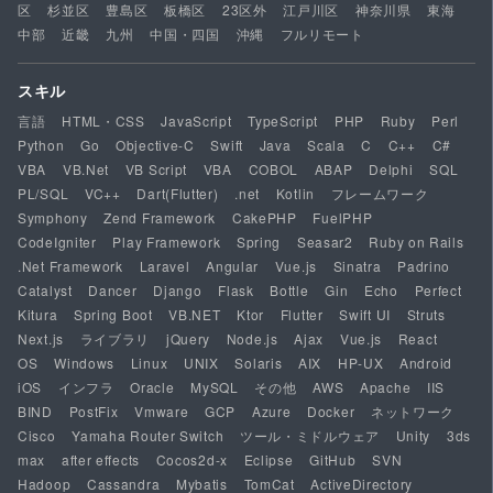
区
杉並区
豊島区
板橋区
23区外
江戸川区
神奈川県
東海
中部
近畿
九州
中国・四国
沖縄
フルリモート
スキル
言語
HTML・CSS
JavaScript
TypeScript
PHP
Ruby
Perl
Python
Go
Objective-C
Swift
Java
Scala
C
C++
C#
VBA
VB.Net
VB Script
VBA
COBOL
ABAP
Delphi
SQL
PL/SQL
VC++
Dart(Flutter)
.net
Kotlin
フレームワーク
Symphony
Zend Framework
CakePHP
FuelPHP
CodeIgniter
Play Framework
Spring
Seasar2
Ruby on Rails
.Net Framework
Laravel
Angular
Vue.js
Sinatra
Padrino
Catalyst
Dancer
Django
Flask
Bottle
Gin
Echo
Perfect
Kitura
Spring Boot
VB.NET
Ktor
Flutter
Swift UI
Struts
Next.js
ライブラリ
jQuery
Node.js
Ajax
Vue.js
React
OS
Windows
Linux
UNIX
Solaris
AIX
HP-UX
Android
iOS
インフラ
Oracle
MySQL
その他
AWS
Apache
IIS
BIND
PostFix
Vmware
GCP
Azure
Docker
ネットワーク
Cisco
Yamaha Router Switch
ツール・ミドルウェア
Unity
3ds
max
after effects
Cocos2d-x
Eclipse
GitHub
SVN
Hadoop
Cassandra
Mybatis
TomCat
ActiveDirectory