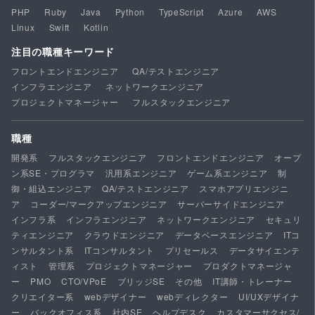
PHP
Ruby
Java
Python
TypeScript
Azure
AWS
Linux
Swift
Kotlin
注目の職種キーワード
フロントエンドエンジニア
QA/テストエンジニア
インフラエンジニア
ネットワークエンジニア
プロジェクトマネージャー
フルスタックエンジニア
職種
開発系
フルスタックエンジニア
フロントエンドエンジニア
オープ
ン系SE・プログラマ
汎用系エンジニア
ゲーム系エンジニア
制
御・組込エンジニア
QA/テストエンジニア
スマホアプリエンジニ
ア
コーダー/マークアップエンジニア
サーバーサイドエンジニア
インフラ系
インフラエンジニア
ネットワークエンジニア
セキュリ
ティエンジニア
クラウドエンジニア
データベースエンジニア
ITコ
ンサルタント系
ITコンサルタント
プリセールス
データサイエンテ
ィスト
管理系
プロジェクトマネージャー
プロダクトマネージャ
ー
PMO
CTO/VPoE
ブリッジSE
その他
IT講師・トレーナー
クリエイター系
webデザイナー
webディレクター
UI/UXデザイナ
ー
バックオフィス系
社内SE
ヘルプデスク
カスタマーサクセス/