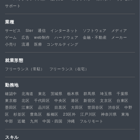
サポート
業種
サービス
SIer
通信
インターネット
ソフトウェア
メディア
ゲーム
広告
web制作
ハードウェア
金融・不動産
メーカー
小売り
流通
医療
コンサルティング
就業形態
フリーランス（常駐）
フリーランス（在宅）
勤務地
確認中
北海道
東北
茨城県
栃木県
群馬県
埼玉県
千葉県
東京都
北区
千代田区
中央区
港区
新宿区
文京区
台東区
墨田区
江東区
品川区
目黒区
大田区
世田谷区
渋谷区
中野
区
杉並区
豊島区
板橋区
23区外
江戸川区
神奈川県
東海
中部
近畿
九州
中国・四国
沖縄
フルリモート
スキル