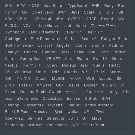
言語
HTML・CSS
JavaScript
TypeScript
PHP
Ruby
Perl
Python
Go
Objective-C
Swift
Java
Scala
C
C++
C#
VBA
VB.Net
VB Script
VBA
COBOL
ABAP
Delphi
SQL
PL/SQL
VC++
Dart(Flutter)
.net
Kotlin
フレームワーク
Symphony
Zend Framework
CakePHP
FuelPHP
CodeIgniter
Play Framework
Spring
Seasar2
Ruby on Rails
.Net Framework
Laravel
Angular
Vue.js
Sinatra
Padrino
Catalyst
Dancer
Django
Flask
Bottle
Gin
Echo
Perfect
Kitura
Spring Boot
VB.NET
Ktor
Flutter
Swift UI
Struts
Next.js
ライブラリ
jQuery
Node.js
Ajax
Vue.js
React
OS
Windows
Linux
UNIX
Solaris
AIX
HP-UX
Android
iOS
インフラ
Oracle
MySQL
その他
AWS
Apache
IIS
BIND
PostFix
Vmware
GCP
Azure
Docker
ネットワーク
Cisco
Yamaha Router Switch
ツール・ミドルウェア
Unity
3ds
max
after effects
Cocos2d-x
Eclipse
GitHub
SVN
Hadoop
Cassandra
Mybatis
TomCat
ActiveDirectory
BackUP Exec
Arcserve
Systemwalker
JP1
Tivoli
OpenView
Jenkins
Selenium
JUnit
Git
Maya
Photoshop/illustrator
Salesforce
SAP
SharePoint