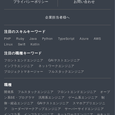
プライバシーポリシー
お問い合わせ
企業担当者様へ
注目のスキルキーワード
PHP
Ruby
Java
Python
TypeScript
Azure
AWS
Linux
Swift
Kotlin
注目の職種キーワード
フロントエンドエンジニア
QA/テストエンジニア
インフラエンジニア
ネットワークエンジニア
プロジェクトマネージャー
フルスタックエンジニア
職種
開発系
フルスタックエンジニア
フロントエンドエンジニア
オープ
ン系SE・プログラマ
汎用系エンジニア
ゲーム系エンジニア
制
御・組込エンジニア
QA/テストエンジニア
スマホアプリエンジニ
ア
コーダー/マークアップエンジニア
サーバーサイドエンジニア
インフラ系
インフラエンジニア
ネットワークエンジニア
セキュリ