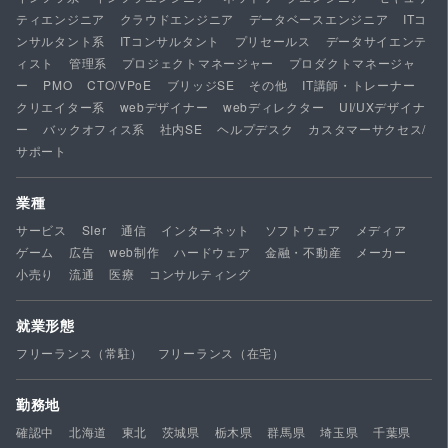
ティエンジニア
クラウドエンジニア
データベースエンジニア
ITコ
ンサルタント系
ITコンサルタント
プリセールス
データサイエンテ
ィスト
管理系
プロジェクトマネージャー
プロダクトマネージャ
ー
PMO
CTO/VPoE
ブリッジSE
その他
IT講師・トレーナー
クリエイター系
webデザイナー
webディレクター
UI/UXデザイナ
ー
バックオフィス系
社内SE
ヘルプデスク
カスタマーサクセス/
サポート
業種
サービス
SIer
通信
インターネット
ソフトウェア
メディア
ゲーム
広告
web制作
ハードウェア
金融・不動産
メーカー
小売り
流通
医療
コンサルティング
就業形態
フリーランス（常駐）
フリーランス（在宅）
勤務地
確認中
北海道
東北
茨城県
栃木県
群馬県
埼玉県
千葉県