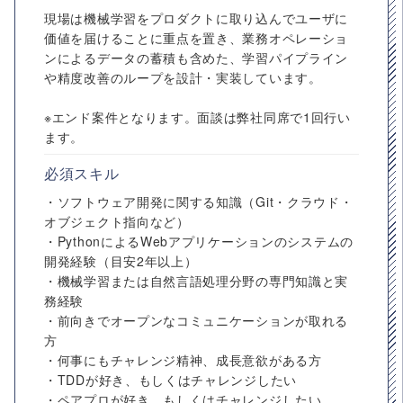
現場は機械学習をプロダクトに取り込んでユーザに
価値を届けることに重点を置き、業務オペレーショ
ンによるデータの蓄積も含めた、学習パイプライン
や精度改善のループを設計・実装しています。
※エンド案件となります。面談は弊社同席で1回行い
ます。
必須スキル
・ソフトウェア開発に関する知識（Git・クラウド・
オブジェクト指向など）
・PythonによるWebアプリケーションのシステムの
開発経験（目安2年以上）
・機械学習または自然言語処理分野の専門知識と実
務経験
・前向きでオープンなコミュニケーションが取れる
方
・何事にもチャレンジ精神、成長意欲がある方
・TDDが好き、もしくはチャレンジしたい
・ペアプロが好き、もしくはチャレンジしたい