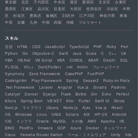
東京都
北区
千代田区
中央区
港区
新宿区
文京区
台東区
墨田区
江東区
品川区
目黒区
大田区
世田谷区
渋谷区
中野
区
杉並区
豊島区
板橋区
23区外
江戸川区
神奈川県
東海
中部
近畿
九州
中国・四国
沖縄
フルリモート
スキル
言語
HTML・CSS
JavaScript
TypeScript
PHP
Ruby
Perl
Python
Go
Objective-C
Swift
Java
Scala
C
C++
C#
VBA
VB.Net
VB Script
VBA
COBOL
ABAP
Delphi
SQL
PL/SQL
VC++
Dart(Flutter)
.net
Kotlin
フレームワーク
Symphony
Zend Framework
CakePHP
FuelPHP
CodeIgniter
Play Framework
Spring
Seasar2
Ruby on Rails
.Net Framework
Laravel
Angular
Vue.js
Sinatra
Padrino
Catalyst
Dancer
Django
Flask
Bottle
Gin
Echo
Perfect
Kitura
Spring Boot
VB.NET
Ktor
Flutter
Swift UI
Struts
Next.js
ライブラリ
jQuery
Node.js
Ajax
Vue.js
React
OS
Windows
Linux
UNIX
Solaris
AIX
HP-UX
Android
iOS
インフラ
Oracle
MySQL
その他
AWS
Apache
IIS
BIND
PostFix
Vmware
GCP
Azure
Docker
ネットワーク
Cisco
Yamaha Router Switch
ツール・ミドルウェア
Unity
3ds