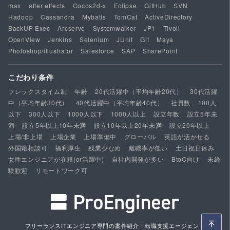
max
after effects
Cocos2d-x
Eclipse
GitHub
SVN
Hadoop
Cassandra
Mybatis
TomCat
ActiveDirectory
BackUP Exec
Arcserve
Systemwalker
JP1
Tivoli
OpenView
Jenkins
Selenium
JUnit
Git
Maya
Photoshop/illustrator
Salesforce
SAP
SharePoint
こだわり条件
フレックスタイム制
年齢
20代活躍中（平均年齢20代）
30代活躍
中（平均年齢30代）
40代活躍中（平均年齢40代）
社員数
100人
以下
300人以下
1000人以下
1000人以上
設立年数
設立5年未
満
設立5年以上10年未満
設立10年以上20年未満
設立20年以上
上場/非上場
上場企業
上場準備中
グローバル
英語が活かせる
外国籍相談可
福利厚生
残業少なめ
離職率が低い
土日祝日休み
女性エンジニアが在籍(or活躍中)
自社内開発が多い
BtoC向け
未経
験歓迎
リモートワーク可
フリーランスITエンジニア専門の案件紹介・転職支援エージェント