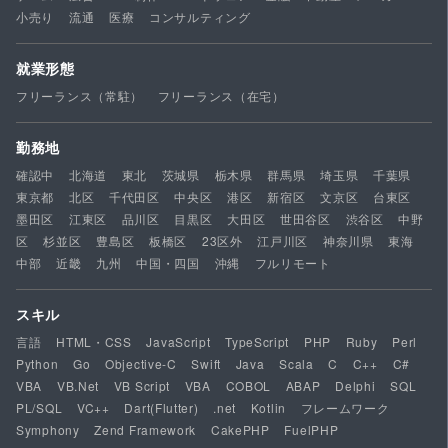
小売り
流通
医療
コンサルティング
就業形態
フリーランス（常駐）
フリーランス（在宅）
勤務地
確認中
北海道
東北
茨城県
栃木県
群馬県
埼玉県
千葉県
東京都
北区
千代田区
中央区
港区
新宿区
文京区
台東区
墨田区
江東区
品川区
目黒区
大田区
世田谷区
渋谷区
中野
区
杉並区
豊島区
板橋区
23区外
江戸川区
神奈川県
東海
中部
近畿
九州
中国・四国
沖縄
フルリモート
スキル
言語
HTML・CSS
JavaScript
TypeScript
PHP
Ruby
Perl
Python
Go
Objective-C
Swift
Java
Scala
C
C++
C#
VBA
VB.Net
VB Script
VBA
COBOL
ABAP
Delphi
SQL
PL/SQL
VC++
Dart(Flutter)
.net
Kotlin
フレームワーク
Symphony
Zend Framework
CakePHP
FuelPHP