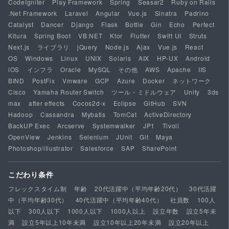
CodeIgniter
Play Framework
Spring
Seasar2
Ruby on Rails
.Net Framework
Laravel
Angular
Vue.js
Sinatra
Padrino
Catalyst
Dancer
Django
Flask
Bottle
Gin
Echo
Perfect
Kitura
Spring Boot
VB.NET
Ktor
Flutter
Swift UI
Struts
Next.js
ライブラリ
jQuery
Node.js
Ajax
Vue.js
React
OS
Windows
Linux
UNIX
Solaris
AIX
HP-UX
Android
iOS
インフラ
Oracle
MySQL
その他
AWS
Apache
IIS
BIND
PostFix
Vmware
GCP
Azure
Docker
ネットワーク
Cisco
Yamaha Router Switch
ツール・ミドルウェア
Unity
3ds
max
after effects
Cocos2d-x
Eclipse
GitHub
SVN
Hadoop
Cassandra
Mybatis
TomCat
ActiveDirectory
BackUP Exec
Arcserve
Systemwalker
JP1
Tivoli
OpenView
Jenkins
Selenium
JUnit
Git
Maya
Photoshop/illustrator
Salesforce
SAP
SharePoint
こだわり条件
フレックスタイム制
年齢
20代活躍中（平均年齢20代）
30代活躍
中（平均年齢30代）
40代活躍中（平均年齢40代）
社員数
100人
以下
300人以下
1000人以下
1000人以上
設立年数
設立5年未
満
設立5年以上10年未満
設立10年以上20年未満
設立20年以上