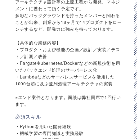
アーキテクチャ設計等の上流工程から開発、マネジ
メントに携わって頂く予定です。
多彩なバックグラウンドを持ったメンバーと関わる
ことが出来、創業から18ヶ月で14プロダクトをロー
ンチするなど、開発力に強みを持っております。
【具体的な業務内容】
・プロダクトおよび機能の企画／設計／実装／テス
ト／計測／改善
・Fargate/kubernetes/Dockerなどの新規技術を用
いたバックエンド処理のサーバーレス化
・Lambdaなどのサーバレスサービスを活用した
1000台超に及ぶ並列処理アーキテクチャの実装
※エンド案件となります。面談は弊社同席で1回行い
ます。
必須スキル
・Pythonを用いた開発経験
・機械学習の専門知識と実務経験