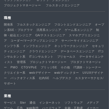
プロジェクトマネージャー
フルスタックエンジニア
職種
開発系
フルスタックエンジニア
フロントエンドエンジニア
オープ
ン系SE・プログラマ
汎用系エンジニア
ゲーム系エンジニア
制
御・組込エンジニア
QA/テストエンジニア
スマホアプリエンジニ
ア
コーダー/マークアップエンジニア
サーバーサイドエンジニア
インフラ系
インフラエンジニア
ネットワークエンジニア
セキュリ
ティエンジニア
クラウドエンジニア
データベースエンジニア
ITコ
ンサルタント系
ITコンサルタント
プリセールス
データサイエンテ
ィスト
管理系
プロジェクトマネージャー
プロダクトマネージャ
ー
PMO
CTO/VPoE
ブリッジSE
その他
IT講師・トレーナー
クリエイター系
webデザイナー
webディレクター
UI/UXデザイナ
ー
バックオフィス系
社内SE
ヘルプデスク
カスタマーサクセス/
サポート
業種
サービス
SIer
通信
インターネット
ソフトウェア
メディア
ゲーム
広告
web制作
ハードウェア
金融・不動産
メーカー