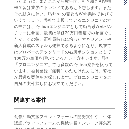
ったように、またここから数年間、引き続きAIや機
械学習は業界のトレンドであると予想します。また
その動きに伴い、Pythonの需要もWeb業界で伸びて
いくでしょう。弊社で支援しているエンジニアの方
の中には、Pythonエンジニアとして動画系Webベン
チャーに参画。最初は単価70万円程度での参画でし
たが、その後、正社員時代に培ったマネジメントや
新人育成のスキルも発揮できるようになり、現在で
はプロパーのテックリードの右腕ポジションとして
100万の単価を頂いているという方もいます。弊社
「プロエンジニア」でも多数のPython案件を扱って
います。会員登録（無料）いただけた方には、弊社
が最適な案件をお探しします。プロエンジニアをご
自身の案件探しにお役立てください。
関連する案件
創作活動支援プラットフォームの開発案件や、生体
認証プラットフォームの機械学習エンジニア募集案