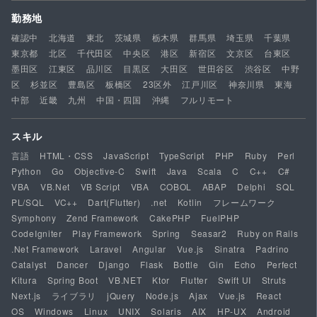
勤務地
確認中
北海道
東北
茨城県
栃木県
群馬県
埼玉県
千葉県
東京都
北区
千代田区
中央区
港区
新宿区
文京区
台東区
墨田区
江東区
品川区
目黒区
大田区
世田谷区
渋谷区
中野
区
杉並区
豊島区
板橋区
23区外
江戸川区
神奈川県
東海
中部
近畿
九州
中国・四国
沖縄
フルリモート
スキル
言語
HTML・CSS
JavaScript
TypeScript
PHP
Ruby
Perl
Python
Go
Objective-C
Swift
Java
Scala
C
C++
C#
VBA
VB.Net
VB Script
VBA
COBOL
ABAP
Delphi
SQL
PL/SQL
VC++
Dart(Flutter)
.net
Kotlin
フレームワーク
Symphony
Zend Framework
CakePHP
FuelPHP
CodeIgniter
Play Framework
Spring
Seasar2
Ruby on Rails
.Net Framework
Laravel
Angular
Vue.js
Sinatra
Padrino
Catalyst
Dancer
Django
Flask
Bottle
Gin
Echo
Perfect
Kitura
Spring Boot
VB.NET
Ktor
Flutter
Swift UI
Struts
Next.js
ライブラリ
jQuery
Node.js
Ajax
Vue.js
React
OS
Windows
Linux
UNIX
Solaris
AIX
HP-UX
Android