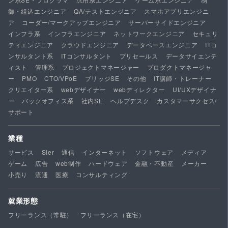
御・組込エンジニア
QA/テストエンジニア
スマホアプリエンジニ
ア
コーダー/マークアップエンジニア
サーバーサイドエンジニア
インフラ系
インフラエンジニア
ネットワークエンジニア
セキュリ
ティエンジニア
クラウドエンジニア
データベースエンジニア
ITコ
ンサルタント系
ITコンサルタント
プリセールス
データサイエンテ
ィスト
管理系
プロジェクトマネージャー
プロダクトマネージャ
ー
PMO
CTO/VPoE
ブリッジSE
その他
IT講師・トレーナー
クリエイター系
webデザイナー
webディレクター
UI/UXデザイナ
ー
バックオフィス系
社内SE
ヘルプデスク
カスタマーサクセス/
サポート
業種
サービス
SIer
通信
インターネット
ソフトウェア
メディア
ゲーム
広告
web制作
ハードウェア
金融・不動産
メーカー
小売り
流通
医療
コンサルティング
就業形態
フリーランス（常駐）
フリーランス（在宅）