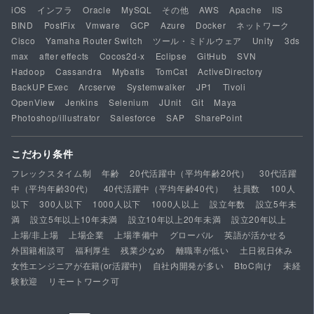
iOS
インフラ
Oracle
MySQL
その他
AWS
Apache
IIS
BIND
PostFix
Vmware
GCP
Azure
Docker
ネットワーク
Cisco
Yamaha Router Switch
ツール・ミドルウェア
Unity
3ds
max
after effects
Cocos2d-x
Eclipse
GitHub
SVN
Hadoop
Cassandra
Mybatis
TomCat
ActiveDirectory
BackUP Exec
Arcserve
Systemwalker
JP1
Tivoli
OpenView
Jenkins
Selenium
JUnit
Git
Maya
Photoshop/illustrator
Salesforce
SAP
SharePoint
こだわり条件
フレックスタイム制
年齢
20代活躍中（平均年齢20代）
30代活躍
中（平均年齢30代）
40代活躍中（平均年齢40代）
社員数
100人
以下
300人以下
1000人以下
1000人以上
設立年数
設立5年未
満
設立5年以上10年未満
設立10年以上20年未満
設立20年以上
上場/非上場
上場企業
上場準備中
グローバル
英語が活かせる
外国籍相談可
福利厚生
残業少なめ
離職率が低い
土日祝日休み
女性エンジニアが在籍(or活躍中)
自社内開発が多い
BtoC向け
未経
験歓迎
リモートワーク可