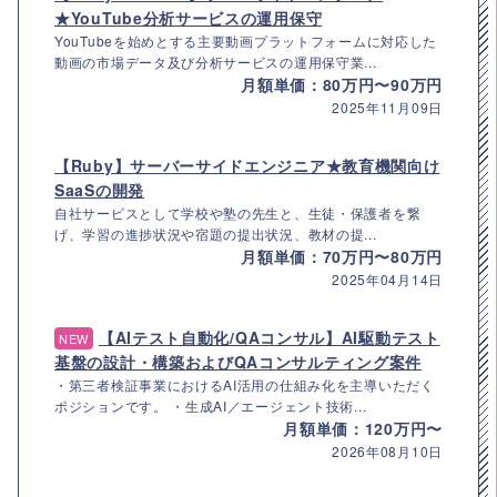
★YouTube分析サービスの運用保守
YouTubeを始めとする主要動画プラットフォームに対応した
動画の市場データ及び分析サービスの運用保守業...
月額単価：80万円〜90万円
2025年11月09日
【Ruby】サーバーサイドエンジニア★教育機関向け
SaaSの開発
自社サービスとして学校や塾の先生と、生徒・保護者を繋
げ、学習の進捗状況や宿題の提出状況、教材の提...
月額単価：70万円〜80万円
2025年04月14日
【AIテスト自動化/QAコンサル】AI駆動テスト
NEW
基盤の設計・構築およびQAコンサルティング案件
・第三者検証事業におけるAI活用の仕組み化を主導いただく
ポジションです。 ・生成AI／エージェント技術...
月額単価：120万円〜
2026年08月10日