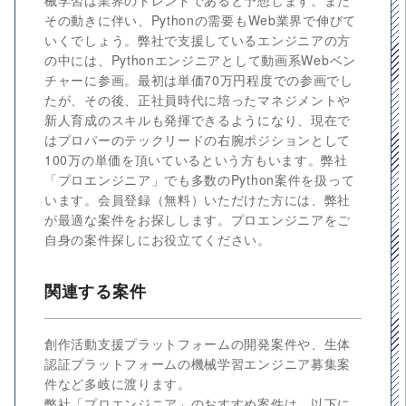
械学習は業界のトレンドであると予想します。また
その動きに伴い、Pythonの需要もWeb業界で伸びて
いくでしょう。弊社で支援しているエンジニアの方
の中には、Pythonエンジニアとして動画系Webベン
チャーに参画。最初は単価70万円程度での参画でし
たが、その後、正社員時代に培ったマネジメントや
新人育成のスキルも発揮できるようになり、現在で
はプロパーのテックリードの右腕ポジションとして
100万の単価を頂いているという方もいます。弊社
「プロエンジニア」でも多数のPython案件を扱って
います。会員登録（無料）いただけた方には、弊社
が最適な案件をお探しします。プロエンジニアをご
自身の案件探しにお役立てください。
関連する案件
創作活動支援プラットフォームの開発案件や、生体
認証プラットフォームの機械学習エンジニア募集案
件など多岐に渡ります。
弊社「プロエンジニア」のおすすめ案件は、以下に