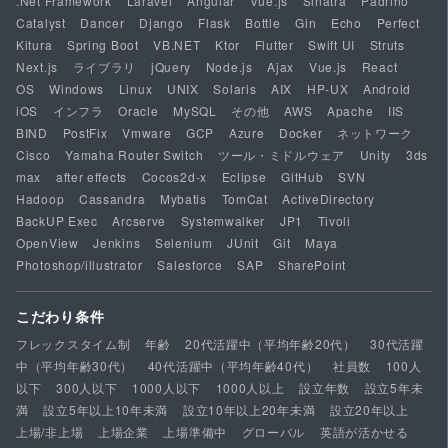
.Net Framework
Laravel
Angular
Vue.js
Sinatra
Padrino
Catalyst
Dancer
Django
Flask
Bottle
Gin
Echo
Perfect
Kitura
Spring Boot
VB.NET
Ktor
Flutter
Swift UI
Struts
Next.js
ライブラリ
jQuery
Node.js
Ajax
Vue.js
React
OS
Windows
Linux
UNIX
Solaris
AIX
HP-UX
Android
iOS
インフラ
Oracle
MySQL
その他
AWS
Apache
IIS
BIND
PostFix
Vmware
GCP
Azure
Docker
ネットワーク
Cisco
Yamaha Router Switch
ツール・ミドルウェア
Unity
3ds
max
after effects
Cocos2d-x
Eclipse
GitHub
SVN
Hadoop
Cassandra
Mybatis
TomCat
ActiveDirectory
BackUP Exec
Arcserve
Systemwalker
JP1
Tivoli
OpenView
Jenkins
Selenium
JUnit
Git
Maya
Photoshop/illustrator
Salesforce
SAP
SharePoint
こだわり条件
フレックスタイム制
年齢
20代活躍中（平均年齢20代）
30代活躍
中（平均年齢30代）
40代活躍中（平均年齢40代）
社員数
100人
以下
300人以下
1000人以下
1000人以上
設立年数
設立5年未
満
設立5年以上10年未満
設立10年以上20年未満
設立20年以上
上場/非上場
上場企業
上場準備中
グローバル
英語が活かせる