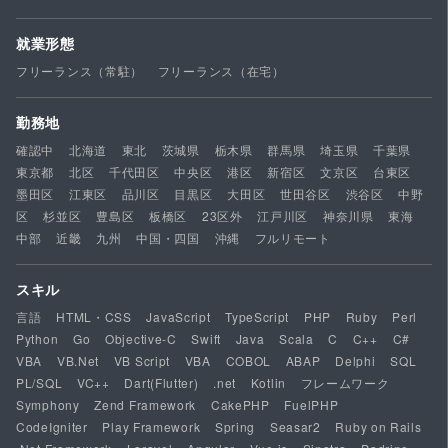
就業形態
フリーランス（常駐）
フリーランス（在宅）
勤務地
確認中
北海道
東北
茨城県
栃木県
群馬県
埼玉県
千葉県
東京都
北区
千代田区
中央区
港区
新宿区
文京区
台東区
墨田区
江東区
品川区
目黒区
大田区
世田谷区
渋谷区
中野
区
杉並区
豊島区
板橋区
23区外
江戸川区
神奈川県
東海
中部
近畿
九州
中国・四国
沖縄
フルリモート
スキル
言語
HTML・CSS
JavaScript
TypeScript
PHP
Ruby
Perl
Python
Go
Objective-C
Swift
Java
Scala
C
C++
C#
VBA
VB.Net
VB Script
VBA
COBOL
ABAP
Delphi
SQL
PL/SQL
VC++
Dart(Flutter)
.net
Kotlin
フレームワーク
Symphony
Zend Framework
CakePHP
FuelPHP
CodeIgniter
Play Framework
Spring
Seasar2
Ruby on Rails